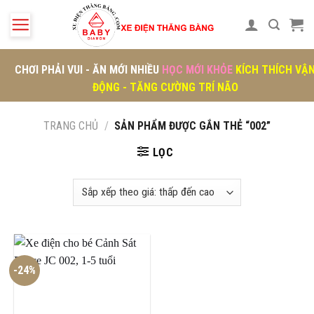
Skip
to
content
CHƠI PHẢI VUI - ĂN MỚI NHIỀU
HỌC MỚI KHỎE
KÍCH THÍCH VẬ
ĐỘNG - TĂNG CƯỜNG TRÍ NÃO
TRANG CHỦ
/
SẢN PHẨM ĐƯỢC GẮN THẺ “002”
LỌC
-24%