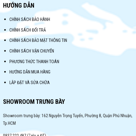
HƯỚNG DẪN
CHÍNH SÁCH BẢO HÀNH
CHÍNH SÁCH ĐỔI TRẢ
CHÍNH SÁCH BẢO MẬT THÔNG TIN
CHÍNH SÁCH VẬN CHUYỂN
PHƯƠNG THỨC THANH TOÁN
HƯỚNG DẪN MUA HÀNG
LẮP ĐẶT VÀ SỬA CHỮA
SHOWROOM TRƯNG BÀY
Showroom trưng bày: 162 Nguyễn Trọng Tuyển, Phường 8, Quận Phú Nhuận,
Tp.HCM
0937.222.487 (Zalo + ĐT)