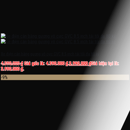
Xe điện cân bằng gương vô cực GVC 8.5 inch tải tối đa 80 ký
4.390.000
₫
Giá gốc là: 4.390.000 ₫.
3.990.000
₫
Giá hiện tại là:
3.990.000 ₫.
-9%