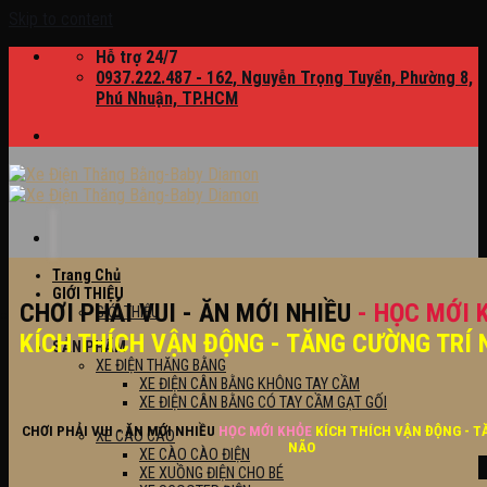
Skip to content
Hỗ trợ 24/7
0937.222.487 - 162, Nguyễn Trọng Tuyển, Phường 8,
Phú Nhuận, TP.HCM
Trang Chủ
GIỚI THIỆU
CHƠI PHẢI VUI - ĂN MỚI NHIỀU
- HỌC MỚI 
GIỚI THIỆU
KÍCH THÍCH VẬN ĐỘNG - TĂNG CƯỜNG TRÍ 
SẢN PHẨM
XE ĐIỆN THĂNG BẰNG
XE ĐIỆN CÂN BẰNG KHÔNG TAY CẦM
XE ĐIỆN CÂN BẰNG CÓ TAY CẦM GẠT GỐI
CHƠI PHẢI VUI - ĂN MỚI NHIỀU
HỌC MỚI KHỎE
KÍCH THÍCH VẬN ĐỘNG - T
XE CÀO CÀO
NÃO
XE CÀO CÀO ĐIỆN
XE XUỒNG ĐIỆN CHO BÉ