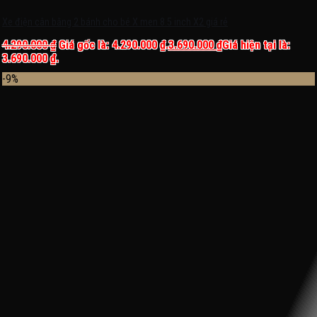
Xe điện cân bằng 2 bánh cho bé X men 8.5 inch X2 giá rẻ
4.290.000
₫
Giá gốc là: 4.290.000 ₫.
3.690.000
₫
Giá hiện tại là:
3.690.000 ₫.
-9%