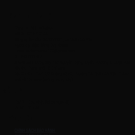
THÔNG TIN LIÊN HỆ
Công Ty TNHH KOMINA
MSDN: 0316713134
Đăng ký lần đầu: 08/02/2021, tại Quận Gò Vấp
Người đại diện: Đặng Duy Khánh
Email: xedienchobe123@gmail.com
ĐT: 0937222487
Showroom trưng bày: 162 Nguyễn Trọng Tuyển, Phường 8, Quận Phú
Nhuận, Thành phố Hồ Chí Minh
Địa Chỉ Kho : 14/12/2 Đường số 53, Phường 14, Quận Gò Vấp, Thành
phố Hồ Chí Minh (không trưng bày)
MỞ CỬA
Thứ 2 – Chủ Nhật (kể cả ngày lễ)
7h:00 – 21h:00
HƯỚNG DẪN
CHÍNH SÁCH BẢO HÀNH