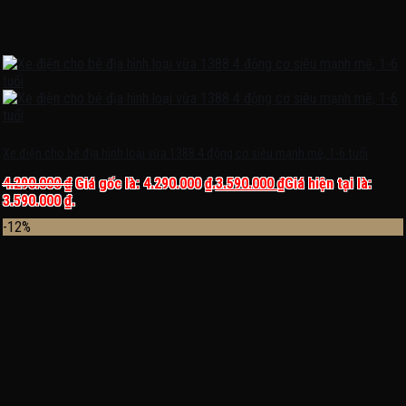
Xe điện cho bé địa hình loại vừa 1388 4 động cơ siêu mạnh mẽ, 1-6 tuổi
4.290.000
₫
Giá gốc là: 4.290.000 ₫.
3.590.000
₫
Giá hiện tại là:
3.590.000 ₫.
-12%