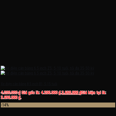
Xe điện cân bằng 8.5 inch B1, 5-15 tuổi
4.200.000
₫
Giá gốc là: 4.200.000 ₫.
3.690.000
₫
Giá hiện tại là:
3.690.000 ₫.
-14%