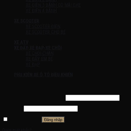
XE ĐIỆN 3 BÁNH CÓ MÁI CHE
XE ĐIỆN 4 BÁNH
XE SCOOTER
XE SCOOTER ĐIỆN
XE SCOOTER CHO BÉ
XE ATV
XE ĐẨY-XE ĐẠP-XE CHÒI
XE CHÒI CHÂN
XE ĐẨY EM BÉ
XE ĐẠP
PHỤ KIỆN XE Ô TÔ ĐIỀU KHIỂN
Đăng nhập
Tên tài khoản hoặc địa chỉ email
*
Mật khẩu
*
Ghi nhớ mật khẩu
Đăng nhập
Quên mật khẩu?