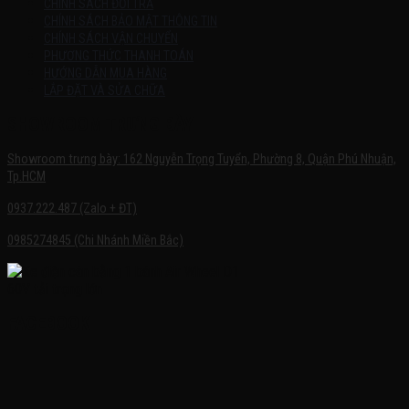
CHÍNH SÁCH ĐỔI TRẢ
CHÍNH SÁCH BẢO MẬT THÔNG TIN
CHÍNH SÁCH VẬN CHUYỂN
PHƯƠNG THỨC THANH TOÁN
HƯỚNG DẪN MUA HÀNG
LẮP ĐẶT VÀ SỬA CHỮA
SHOWROOM TRƯNG BÀY
Showroom trưng bày: 162 Nguyễn Trọng Tuyển, Phường 8, Quận Phú Nhuận,
Tp.HCM
0937.222.487 (Zalo + ĐT)
0985274845 (Chi Nhánh Miền Bắc)
FACEBOOK