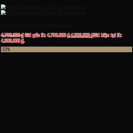
Xe điện thăng bằng 10 inch Z6 tải trọng lớn
4.790.000
₫
Giá gốc là: 4.790.000 ₫.
4.390.000
₫
Giá hiện tại là:
4.390.000 ₫.
-23%