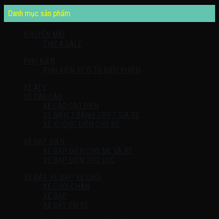
Danh mục sản phẩm
KHUYỄN MÃI
THỨ 4 SALE
PHỤ KIỆN
PHỤ KIỆN XE Ô TÔ ĐIỀU KHIỂN
XE ATV
XE CÀO CÀO
XE CÀO CÀO ĐIỆN
XE ĐIỆN 3 BÁNH DRIFT GIÁ RẺ
XE XUỒNG ĐIỆN CHO BÉ
XE ĐẠP ĐIỆN
XE ĐẠP ĐIỆN CHO MẸ VÀ BÉ
XE ĐẠP ĐIỆN TRỢ LỰC
XE ĐẨY-XE ĐẠP-XE CHÒI
XE CHÒI CHÂN
XE ĐẠP
XE ĐẨY EM BÉ