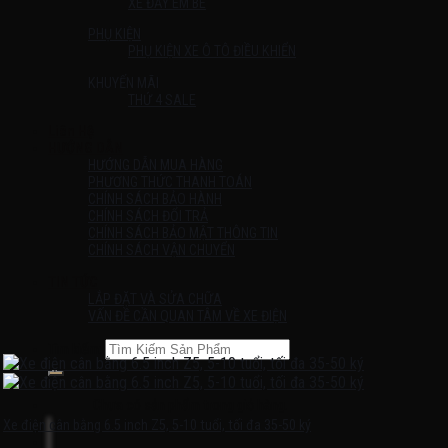
XE ĐẨY EM BÉ
PHỤ KIỆN
PHỤ KIỆN XE Ô TÔ ĐIỀU KHIỂN
KHUYẾN MÃI
THỨ 4 SALE
Liên Hệ
HƯỚNG DẪN
HƯỚNG DẪN MUA HÀNG
PHƯƠNG THỨC THANH TOÁN
CHÍNH SÁCH BẢO HÀNH
CHÍNH SÁCH ĐỔI TRẢ
CHÍNH SÁCH BẢO MẬT THÔNG TIN
CHÍNH SÁCH VẬN CHUYỂN
TIN TỨC
LẮP ĐẶT VÀ SỬA CHỮA
VẤN ĐỀ CẦN QUAN TÂM VỀ XE ĐIỆN
Tìm kiếm:
Chưa có sản phẩm trong giỏ hàng.
Xe điện cân bằng 6.5 inch Z5, 5-10 tuổi, tối đa 35-50 ký