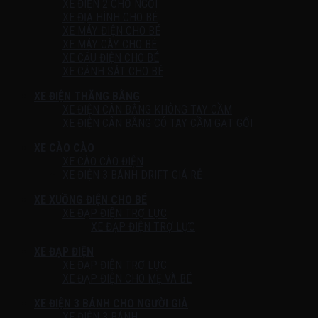
XE ĐIỆN 2 CHỖ NGỒI
XE ĐỊA HÌNH CHO BÉ
XE MÁY ĐIỆN CHO BÉ
XE MÁY CÀY CHO BÉ
XE CẨU ĐIỆN CHO BÉ
XE CẢNH SÁT CHO BÉ
XE ĐIỆN THĂNG BẰNG
XE ĐIỆN CÂN BẰNG KHÔNG TAY CẦM
XE ĐIỆN CÂN BẰNG CÓ TAY CẦM GẠT GỐI
XE CÀO CÀO
XE CÀO CÀO ĐIỆN
XE ĐIỆN 3 BÁNH DRIFT GIÁ RẺ
XE XUỒNG ĐIỆN CHO BÉ
XE ĐẠP ĐIỆN TRỢ LỰC
XE ĐẠP ĐIỆN TRỢ LỰC
XE ĐẠP ĐIỆN
XE ĐẠP ĐIỆN TRỢ LỰC
XE ĐẠP ĐIỆN CHO MẸ VÀ BÉ
XE ĐIỆN 3 BÁNH CHO NGƯỜI GIÀ
XE ĐIỆN 3 BÁNH