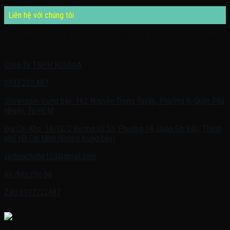
Liên hệ với chúng tôi
Quý khách có nhu cầu cần được tư vấn – vui lòng liên hệ với chúng
tôi theo:
Công Ty TNHH KOMINA
0937.222.487
Showroom trưng bày: 162 Nguyễn Trọng Tuyển, Phường 8, Quận Phú
Nhuận, Tp.HCM
Địa Chỉ Kho: 14/12/2 Đường số 53, Phường 14, Quận Gò Vấp, Thành
phố Hồ Chí Minh (không trưng bày)
xedienchobe123@gmail.com
Xe điện cho bé
Zalo:0937222487