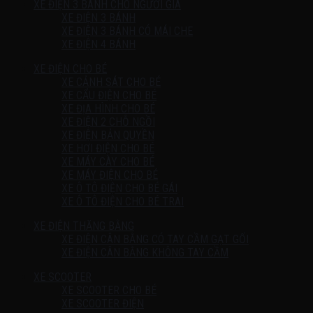
XE ĐIỆN 3 BÁNH CHO NGƯỜI GIÀ
XE ĐIỆN 3 BÁNH
XE ĐIỆN 3 BÁNH CÓ MÁI CHE
XE ĐIỆN 4 BÁNH
XE ĐIỆN CHO BÉ
XE CẢNH SÁT CHO BÉ
XE CẨU ĐIỆN CHO BÉ
XE ĐỊA HÌNH CHO BÉ
XE ĐIỆN 2 CHỖ NGỒI
XE ĐIỆN BẢN QUYỀN
XE HƠI ĐIỆN CHO BÉ
XE MÁY CÀY CHO BÉ
XE MÁY ĐIỆN CHO BÉ
XE Ô TÔ ĐIỆN CHO BÉ GÁI
XE Ô TÔ ĐIỆN CHO BÉ TRAI
XE ĐIỆN THĂNG BẰNG
XE ĐIỆN CÂN BẰNG CÓ TAY CẦM GẠT GỐI
XE ĐIỆN CÂN BẰNG KHÔNG TAY CẦM
XE SCOOTER
XE SCOOTER CHO BÉ
XE SCOOTER ĐIỆN