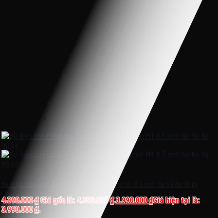
Xe điện cân bằng địa hình Off Road Hummer H1 8.5 inch tải tối đa 90 ký
4.390.000
₫
Giá gốc là: 4.390.000 ₫.
3.990.000
₫
Giá hiện tại là:
3.990.000 ₫.