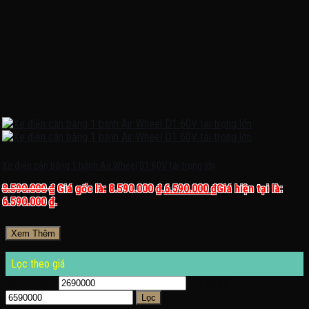
Xe điện cân bằng 1 bánh Air Wheel D1 60V tải trọng lớn
8.590.000
₫
Giá gốc là: 8.590.000 ₫.
6.590.000
₫
Giá hiện tại là:
6.590.000 ₫.
Xem Thêm
Lọc theo giá
Giá tối thiểu
Giá tối đa
Lọc