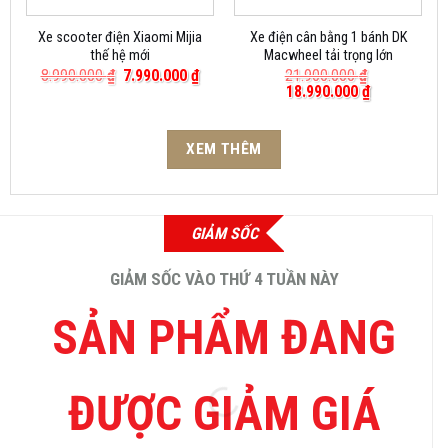
Xe scooter điện Xiaomi Mijia
Xe điện cân bằng 1 bánh DK
thế hệ mới
Macwheel tải trọng lớn
Giá
Giá
8.990.000
₫
7.990.000
₫
21.900.000
₫
gốc
hiện
Giá
Giá
18.990.000
₫
là:
tại
gốc
hiện
8.990.000 ₫.
là:
là:
tại
7.990.000 ₫.
21.900.000 ₫.
là:
XEM THÊM
18.990.000 
GIẢM SỐC
GIẢM SỐC VÀO THỨ 4 TUẦN NÀY
SẢN PHẨM ĐANG
ĐƯỢC GIẢM GIÁ