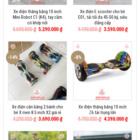
Xe điện thăng bằng 10 inch
Xe điện E scooter cho bé
Mini Robot C1 (K4), tay cầm
E01, tải tối đa 45-50 ký, siêu
có khớp nối
đẳng cấp
Giá
Giá
Giá
Giá
5.690.000
₫
5.290.000
₫
4.190.000
₫
3.590.000
₫
gốc
hiện
gốc
hiện
là:
tại
là:
tại
5.690.000 ₫.
là:
4.190.000 ₫.
là:
5.290.000 ₫.
3.590.
-14%
-8%
Xe điện cân bằng 2 bánh cho
Xe điện thăng bằng 10 inch
bé X men 8.5 inch X2 giá rẻ
Z6 tải trọng lớn
Giá
Giá
Giá
Giá
4.290.000
₫
3.690.000
₫
4.790.000
₫
4.390.000
₫
gốc
hiện
gốc
hiện
là:
tại
là:
tại
4.290.000 ₫.
là:
4.790.000 ₫.
là:
3.690.000 ₫.
4.390.