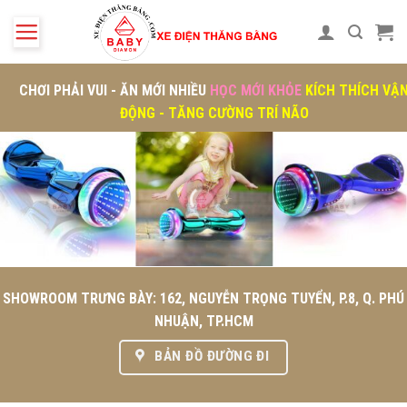
Skip
to
content
CHƠI PHẢI VUI - ĂN MỚI NHIỀU
HỌC MỚI KHỎE
KÍCH THÍCH VẬ
ĐỘNG - TĂNG CƯỜNG TRÍ NÃO
SHOWROOM TRƯNG BÀY: 162, NGUYỄN TRỌNG TUYỂN, P.8, Q. PHÚ
NHUẬN, TP.HCM
BẢN ĐỒ ĐƯỜNG ĐI