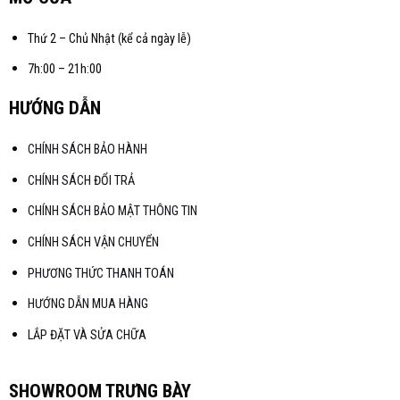
Thứ 2 – Chủ Nhật (kể cả ngày lễ)
7h:00 – 21h:00
HƯỚNG DẪN
CHÍNH SÁCH BẢO HÀNH
CHÍNH SÁCH ĐỔI TRẢ
CHÍNH SÁCH BẢO MẬT THÔNG TIN
CHÍNH SÁCH VẬN CHUYỂN
PHƯƠNG THỨC THANH TOÁN
HƯỚNG DẪN MUA HÀNG
LẮP ĐẶT VÀ SỬA CHỮA
SHOWROOM TRƯNG BÀY