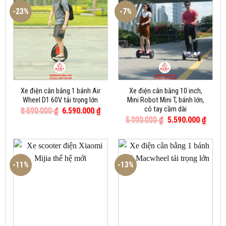
-23%
-7%
Xe điện cân bằng 1 bánh Air
Xe điện cân bằng 10 inch,
Wheel D1 60V tải trọng lớn
Mini Robot Mini T, bánh lớn,
có tay cầm dài
Giá
Giá
8.590.000
₫
6.590.000
₫
gốc
hiện
Giá
Giá
5.990.000
₫
5.590.000
₫
là:
tại
gốc
hiện
8.590.000 ₫.
là:
là:
tại
6.590.000 ₫.
5.990.000 ₫.
là:
5.590.
-11%
-13%