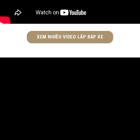
XEM NHIỀU VIDEO LẮP RÁP XE