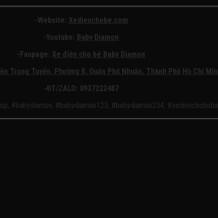
-Website:
Xedienchobe.com
-Youtube:
Baby Diamon
-Fanpage:
Xe điện cho bé Baby Diamon
ễn Trọng Tuyển, Phường 8, Quận
Phú Nhuận, Thành Phố Hồ Chí Min
-ĐT/ZALO: 0937222487
op, #babydiamon, #babydiamon123, #babydiamon234, #xedienchobeb
cho người già, người thấp”