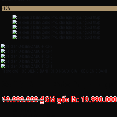
-13%
Trang chủ
/
XE ĐIỆN 3 BÁNH CHO NGƯỜI GIÀ
/
XE ĐIỆN 3 BÁNH
Xe điện 3 bánh Zabo Pro, cho ngườ
19.990.000
₫
Giá gốc là: 19.990.000
Mã
: Zabo Pro
Kt
: D160 x R73 x C110 cm