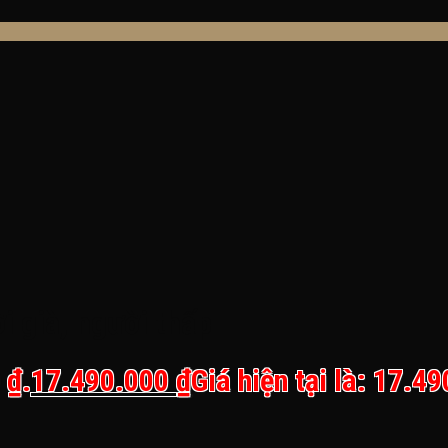
i già, người thấp
 ₫.
17.490.000
₫
Giá hiện tại là: 17.4