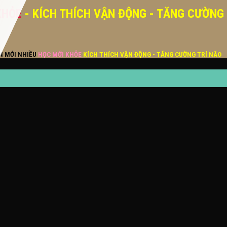
KHỎE
- KÍCH THÍCH VẬN ĐỘNG - TĂNG CƯỜNG
ĂN MỚI NHIỀU
HỌC MỚI KHỎE
KÍCH THÍCH VẬN ĐỘNG - TĂNG CƯỜNG TRÍ NÃO