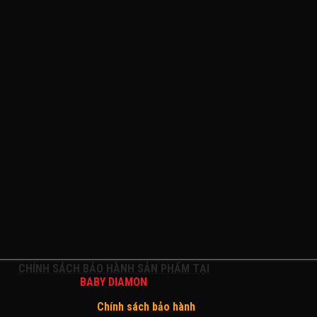
ch hợp cho người già, người chân tay yếu, người khuyết tật, dưới 150ck
———————————————————-—————
———————————————————-—————
Video hướng dẫn lắp ráp:
———————————————————-—————
———————————————————-——————
CHÍNH SÁCH BẢO HÀNH SẢN PHẨM TẠI
BABY DIAMON
Xem tại trang:
Chính sách bảo hành