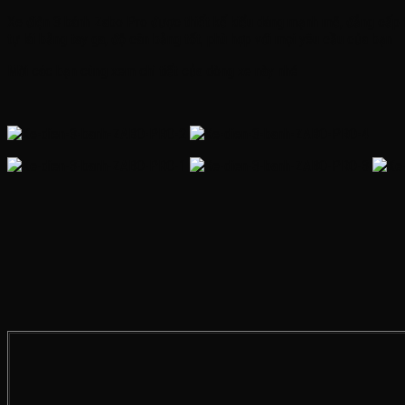
Xe điện 3 bánh Zabo Pro được thiết kế kiểu dáng mạnh mẽ, đẳng cấp thí
tự lái bằng tay ga, độ cân bằng tốt, phù hợp với mọi yêu cầu của bạn
Mời các bạn cùng xem chi tiết của dòng xe này nhé