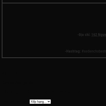
-Địa chỉ:
162 Nguy
-Hashtag:
#xedienchobesh
Đánh giá
Chưa có đánh giá nào.
Hãy là người đầu tiên nhận xét “Xe điện 3 bánh Zabo Pro, 
Đánh giá của bạn
*