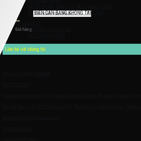
XE ĐIỆN THĂNG BẰNG
XE ĐIỆN CÂN BẰNG CÓ TAY CẦM GẠT GỐI
XE ĐIỆN CÂN BẰNG KHÔNG TAY CẦM
Tìm kiếm:
XE SCOOTER
Giỏ hàng
XE SCOOTER CHO BÉ
XE SCOOTER ĐIỆN
Chưa có sản phẩm trong giỏ hàng.
Liên hệ với chúng tôi
Quý khách có nhu cầu cần được tư vấn – vui lòng liên hệ với chúng tôi 
Công Ty TNHH KOMINA
0937.222.487
Showroom trưng bày: 162 Nguyễn Trọng Tuyển, Phường 8, Quận Phú 
Địa Chỉ Kho : 14/12/2 Đường số 53, Phường 14, Quận Gò Vấp, Thành p
xedienchobe123@gmail.com
Xe Điện Cho Bé
Zalo:0937222487