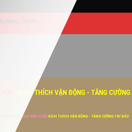
Phú Nhuận, TP.HCM
KHỎE
- KÍCH THÍCH VẬN ĐỘNG - TĂNG CƯỜNG
ĂN MỚI NHIỀU
HỌC MỚI KHỎE
KÍCH THÍCH VẬN ĐỘNG - TĂNG CƯỜNG TRÍ NÃO