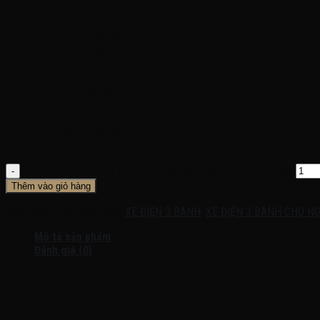
Tốc độ
: 20-40 km/h
Pin
: 48V20AH
TG sử dụng
: 30-40km
TG Sạc
: khoảng 6-8h
Động cơ
: 800W
Trọng lượng xe
: 95 kg
Tải tối đa
: 50-200 Kg
Tự lái
: tay ga, trợ lực đạp
Chất liệu
: Thép
Chức năng
: đèn led
Kt bánh xe
: 300-80
Xe điện 3 bánh Zabo Pro, cho người già, người thấp số lượng
Thêm vào giỏ hàng
SKU:
Zabo Pro
Danh mục:
XE ĐIỆN 3 BÁNH
,
XE ĐIỆN 3 BÁNH CHO NG
Mô tả sản phẩm
Đánh giá (0)