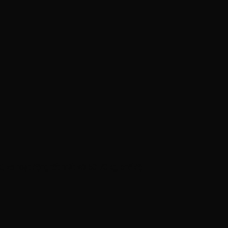
, xe hoạt động tốt nhất với 50-70 kg, chế độ