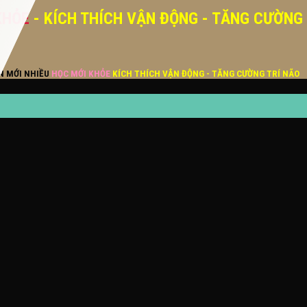
KHỎE
- KÍCH THÍCH VẬN ĐỘNG - TĂNG CƯỜNG
ĂN MỚI NHIỀU
HỌC MỚI KHỎE
KÍCH THÍCH VẬN ĐỘNG - TĂNG CƯỜNG TRÍ NÃO