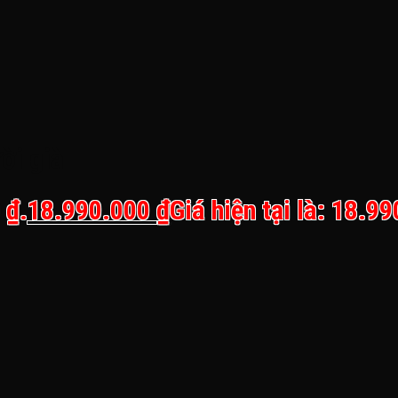
ời già
 ₫.
18.990.000
₫
Giá hiện tại là: 18.9