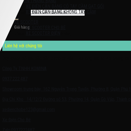
XE ĐIỆN THĂNG BẰNG
XE ĐIỆN CÂN BẰNG CÓ TAY CẦM GẠT GỐI
XE ĐIỆN CÂN BẰNG KHÔNG TAY CẦM
Tìm kiếm:
XE SCOOTER
Giỏ hàng
XE SCOOTER CHO BÉ
XE SCOOTER ĐIỆN
Chưa có sản phẩm trong giỏ hàng.
Liên hệ với chúng tôi
Quý khách có nhu cầu cần được tư vấn – vui lòng liên hệ với chúng tôi 
Công Ty TNHH KOMINA
0937.222.487
Showroom trưng bày: 162 Nguyễn Trọng Tuyển, Phường 8, Quận Phú 
Địa Chỉ Kho : 14/12/2 Đường số 53, Phường 14, Quận Gò Vấp, Thành p
xedienchobe123@gmail.com
Xe Điện Cho Bé
Zalo:0937222487