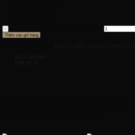
Tự lái
: tay ga, trợ lực đạp
Chất liệu
: Thép
Chức năng
: đèn led
Kt bánh xe
: 300-80
Xe điện 3 bánh Zabo M10, cho người già số lượng
Thêm vào giỏ hàng
SKU:
Zabo M10
Danh mục:
XE ĐIỆN 3 BÁNH
,
XE ĐIỆN 3 BÁNH CHO N
Mô tả sản phẩm
Đánh giá (0)
Xe điện 3 bánh Zabo M10 được thiết kế kiểu dáng mạnh mẽ, đẳng cấp th
tự lái bằng tay ga, độ cân bằng tốt, phù hợp với mọi yêu cầu của bạn
Mời các bạn cùng xem chi tiết của dòng xe này nhé