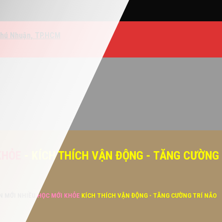
Phú Nhuận, TP.HCM
KHỎE
- KÍCH THÍCH VẬN ĐỘNG - TĂNG CƯỜNG
ĂN MỚI NHIỀU
HỌC MỚI KHỎE
KÍCH THÍCH VẬN ĐỘNG - TĂNG CƯỜNG TRÍ NÃO