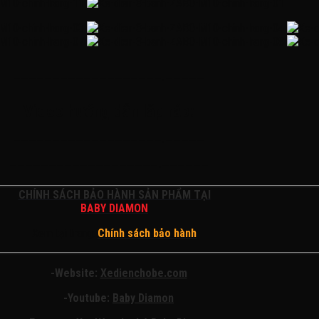
———————————————————-—————
Video hướng dẫn lắp ráp:
———————————————————-—————
———————————————————-——————
CHÍNH SÁCH BẢO HÀNH SẢN PHẨM TẠI
BABY DIAMON
Xem tại trang:
Chính sách bảo hành
-Website:
Xedienchobe.com
-Youtube:
Baby Diamon