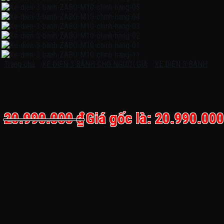
Trang chủ
/
XE ĐIỆN 3 BÁNH CHO NGƯỜI GIÀ
/
XE ĐIỆN 3 BÁNH
Xe điện 3 bánh Zabo M10, cho ngư
20.990.000
₫
Giá gốc là: 20.990.000
Mã
: Zabo M10
Kt
: D160 x R73 x C110 cm
Tốc độ
: 20-40 km/h
Pin
: 48V20AH
TG sử dụng
: 30-40km
TG Sạc
: khoảng 6-8h
Động cơ
: 800W
Trọng lượng xe
: 95 kg
Tải tối đa
: 50-200 Kg