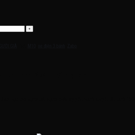
GƯỜI GIÀ
Thẻ:
M10
,
xe điện 3 bánh
,
Zabo
Video thực tế sản phẩm tại shop:
———————————————————-—————
ích hợp cho người già, người chân tay yếu, người khuyết tật, dưới 150kí
———————————————————-—————