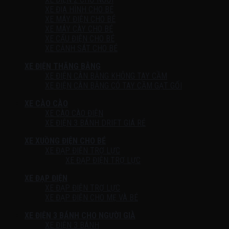
XE ĐỊA HÌNH CHO BÉ
XE MÁY ĐIỆN CHO BÉ
XE MÁY CÀY CHO BÉ
XE CẨU ĐIỆN CHO BÉ
XE CẢNH SÁT CHO BÉ
XE ĐIỆN THĂNG BẰNG
XE ĐIỆN CÂN BẰNG KHÔNG TAY CẦM
XE ĐIỆN CÂN BẰNG CÓ TAY CẦM GẠT GỐI
XE CÀO CÀO
XE CÀO CÀO ĐIỆN
XE ĐIỆN 3 BÁNH DRIFT GIÁ RẺ
XE XUỒNG ĐIỆN CHO BÉ
XE ĐẠP ĐIỆN TRỢ LỰC
XE ĐẠP ĐIỆN TRỢ LỰC
XE ĐẠP ĐIỆN
XE ĐẠP ĐIỆN TRỢ LỰC
XE ĐẠP ĐIỆN CHO MẸ VÀ BÉ
XE ĐIỆN 3 BÁNH CHO NGƯỜI GIÀ
XE ĐIỆN 3 BÁNH