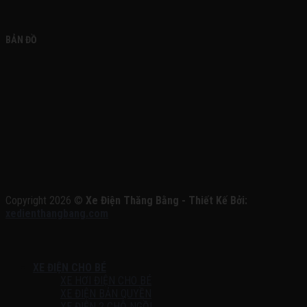
BẢN ĐỒ
Copyright 2026 ©
Xe Điện Thăng Bằng - Thiết Kế Bởi:
xedienthangbang.com
XE ĐIỆN CHO BÉ
XE HƠI ĐIỆN CHO BÉ
XE ĐIỆN BẢN QUYỀN
XE ĐIỆN 2 CHỖ NGỒI