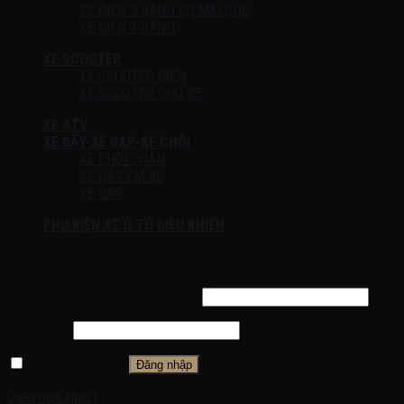
XE ĐIỆN 3 BÁNH CÓ MÁI CHE
XE ĐIỆN 4 BÁNH
XE SCOOTER
XE SCOOTER ĐIỆN
XE SCOOTER CHO BÉ
XE ATV
XE ĐẨY-XE ĐẠP-XE CHÒI
XE CHÒI CHÂN
XE ĐẨY EM BÉ
XE ĐẠP
PHỤ KIỆN XE Ô TÔ ĐIỀU KHIỂN
Đăng nhập
Tên tài khoản hoặc địa chỉ email
*
Mật khẩu
*
Ghi nhớ mật khẩu
Đăng nhập
Quên mật khẩu?