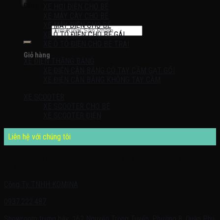
Đăng nhập / Đăng ký
XE HƠI ĐIỆN CHO BÉ
XE MÁY CÀY CHO BÉ
XE MÁY ĐIỆN CHO BÉ
Tìm kiếm:
XE Ô TÔ ĐIỆN CHO BÉ GÁI
XE Ô TÔ ĐIỆN CHO BÉ TRAI
Giỏ hàng
XE ĐIỆN THĂNG BẰNG
Chưa có sản phẩm trong giỏ hàng.
XE ĐIỆN CÂN BẰNG CÓ TAY CẦM GẠT GỐI
XE ĐIỆN CÂN BẰNG KHÔNG TAY CẦM
XE SCOOTER
XE SCOOTER CHO BÉ
XE SCOOTER ĐIỆN
Liên hệ với chúng tôi
Quý khách có nhu cầu cần được tư vấn – vui lòng liên hệ với chúng
tôi theo:
Công Ty TNHH KOMINA
0937.222.487
Showroom trưng bày: 162 Nguyễn Trọng Tuyển, Phường 8, Quận Phú