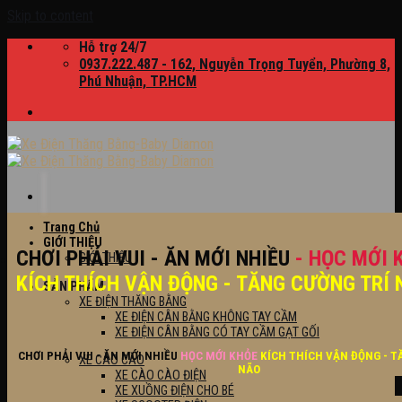
Skip to content
Hỗ trợ 24/7
0937.222.487 - 162, Nguyễn Trọng Tuyển, Phường 8,
Phú Nhuận, TP.HCM
Trang Chủ
GIỚI THIỆU
CHƠI PHẢI VUI - ĂN MỚI NHIỀU
- HỌC MỚI 
GIỚI THIỆU
KÍCH THÍCH VẬN ĐỘNG - TĂNG CƯỜNG TRÍ 
SẢN PHẨM
XE ĐIỆN THĂNG BẰNG
XE ĐIỆN CÂN BẰNG KHÔNG TAY CẦM
XE ĐIỆN CÂN BẰNG CÓ TAY CẦM GẠT GỐI
CHƠI PHẢI VUI - ĂN MỚI NHIỀU
HỌC MỚI KHỎE
KÍCH THÍCH VẬN ĐỘNG - T
XE CÀO CÀO
NÃO
XE CÀO CÀO ĐIỆN
XE XUỒNG ĐIỆN CHO BÉ