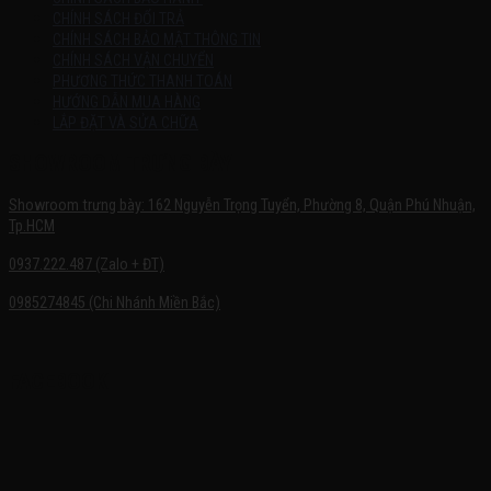
CHÍNH SÁCH ĐỔI TRẢ
CHÍNH SÁCH BẢO MẬT THÔNG TIN
CHÍNH SÁCH VẬN CHUYỂN
PHƯƠNG THỨC THANH TOÁN
HƯỚNG DẪN MUA HÀNG
LẮP ĐẶT VÀ SỬA CHỮA
SHOWROOM TRƯNG BÀY
Showroom trưng bày: 162 Nguyễn Trọng Tuyển, Phường 8, Quận Phú Nhuận,
Tp.HCM
0937.222.487 (Zalo + ĐT)
0985274845 (Chi Nhánh Miền Bắc)
FACEBOOK