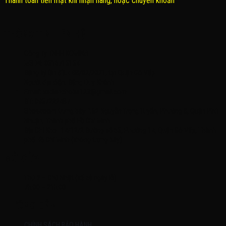
Thanh toán tiền mặt khi nhận hàng, hoặc chuyển khoản
THÔNG TIN LIÊN HỆ
Công Ty TNHH KOMINA
MSDN: 0316713134
Đăng ký lần đầu: 08/02/2021, tại Quận Gò Vấp
Người đại diện: Đặng Duy Khánh
Email: xedienchobe123@gmail.com
ĐT: 0937222487
Showroom trưng bày: 162 Nguyễn Trọng Tuyển, Phường 8, Quận Phú
Nhuận, Thành phố Hồ Chí Minh
Địa Chỉ Kho : 14/12/2 Đường số 53, Phường 14, Quận Gò Vấp, Thành
phố Hồ Chí Minh (không trưng bày)
MỞ CỬA
Thứ 2 – Chủ Nhật (kể cả ngày lễ)
7h:00 – 21h:00
HƯỚNG DẪN
CHÍNH SÁCH BẢO HÀNH