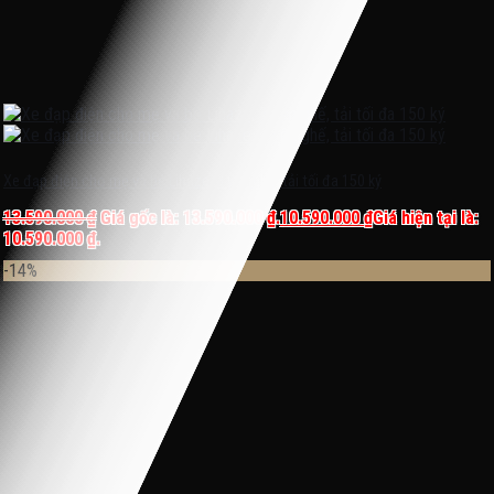
Xe đạp điện cho mẹ và bé Lihaze, 3 yên ghế, tải tối đa 150 ký
13.590.000
₫
Giá gốc là: 13.590.000 ₫.
10.590.000
₫
Giá hiện tại là:
10.590.000 ₫.
-14%