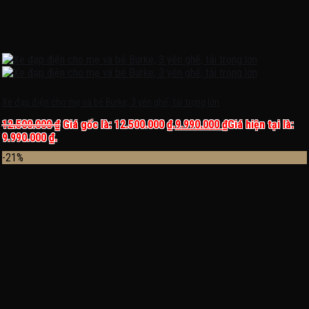
Xe đạp điện cho mẹ và bé Burke, 3 yên ghế, tải trọng lớn
12.500.000
₫
Giá gốc là: 12.500.000 ₫.
9.990.000
₫
Giá hiện tại là:
9.990.000 ₫.
-21%