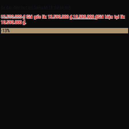
Xe đạp điện hot girl SaiHu Mi 18 thế hệ mới
13.590.000
₫
Giá gốc là: 13.590.000 ₫.
10.590.000
₫
Giá hiện tại là:
10.590.000 ₫.
-13%