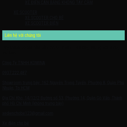
XE ĐIỆN CÂN BẰNG KHÔNG TAY CẦM
XE SCOOTER
XE SCOOTER CHO BÉ
XE SCOOTER ĐIỆN
Liên hệ với chúng tôi
Quý khách có nhu cầu cần được tư vấn – vui lòng liên hệ với chúng
tôi theo:
Công Ty TNHH KOMINA
0937.222.487
Showroom trưng bày: 162 Nguyễn Trọng Tuyển, Phường 8, Quận Phú
Nhuận, Tp.HCM
Địa Chỉ Kho: 14/12/2 Đường số 53, Phường 14, Quận Gò Vấp, Thành
phố Hồ Chí Minh (không trưng bày)
xedienchobe123@gmail.com
Xe điện cho bé