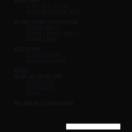
XE ĐẠP ĐIỆN
XE ĐẠP ĐIỆN TRỢ LỰC
XE ĐẠP ĐIỆN CHO MẸ VÀ BÉ
XE ĐIỆN 3 BÁNH CHO NGƯỜI GIÀ
XE ĐIỆN 3 BÁNH
XE ĐIỆN 3 BÁNH CÓ MÁI CHE
XE ĐIỆN 4 BÁNH
XE SCOOTER
XE SCOOTER ĐIỆN
XE SCOOTER CHO BÉ
XE ATV
XE ĐẨY-XE ĐẠP-XE CHÒI
XE CHÒI CHÂN
XE ĐẨY EM BÉ
XE ĐẠP
PHỤ KIỆN XE Ô TÔ ĐIỀU KHIỂN
Đăng nhập
Tên tài khoản hoặc địa chỉ email
*