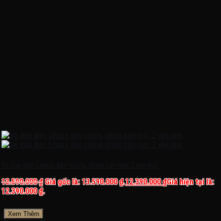
Xe đạp điện Lihaze đèn vuông, phiên bản mới, 2 yên ghế
13.590.000
₫
Giá gốc là: 13.590.000 ₫.
12.390.000
₫
Giá hiện tại là:
12.390.000 ₫.
Xem Thêm