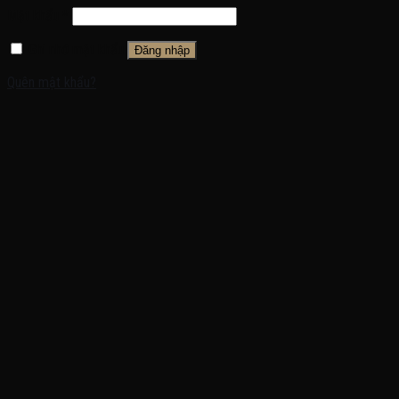
Mật khẩu
*
Ghi nhớ mật khẩu
Đăng nhập
Quên mật khẩu?