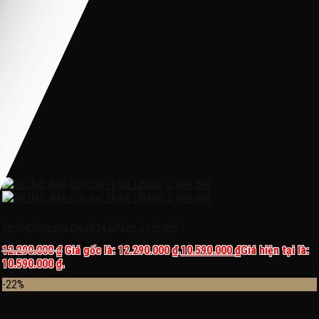
Xe đạp điện cho mẹ và bé Lihaze, 2 yên ghế
12.290.000
₫
Giá gốc là: 12.290.000 ₫.
10.590.000
₫
Giá hiện tại là:
10.590.000 ₫.
-22%