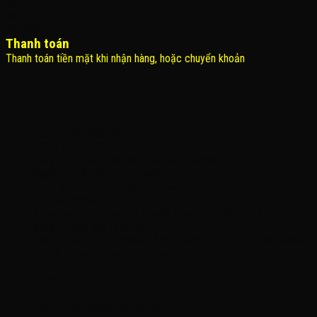
Thanh toán
Thanh toán tiền mặt khi nhận hàng, hoặc chuyển khoản
THÔNG TIN LIÊN HỆ
Công Ty TNHH KOMINA
MSDN: 0316713134
Đăng ký lần đầu: 08/02/2021, tại Quận Gò Vấp
Người đại diện: Đặng Duy Khánh
Email: xedienchobe123@gmail.com
ĐT: 0937222487
Showroom trưng bày: 162 Nguyễn Trọng Tuyển, Phường 8, Quận Phú
Nhuận, Thành phố Hồ Chí Minh
Địa Chỉ Kho : 14/12/2 Đường số 53, Phường 14, Quận Gò Vấp, Thành
phố Hồ Chí Minh (không trưng bày)
MỞ CỬA
Thứ 2 – Chủ Nhật (kể cả ngày lễ)