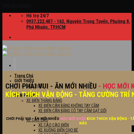
Skip to content
Hỗ trợ 24/7
0937.222.487 - 162, Nguyễn Trọng Tuyển, Phường 8,
Phú Nhuận, TP.HCM
Trang Chủ
GIỚI THIỆU
CHƠI PHẢI VUI - ĂN MỚI NHIỀU
- HỌC MỚI 
GIỚI THIỆU
KÍCH THÍCH VẬN ĐỘNG - TĂNG CƯỜNG TRÍ 
SẢN PHẨM
XE ĐIỆN THĂNG BẰNG
XE ĐIỆN CÂN BẰNG KHÔNG TAY CẦM
XE ĐIỆN CÂN BẰNG CÓ TAY CẦM GẠT GỐI
CHƠI PHẢI VUI - ĂN MỚI NHIỀU
HỌC MỚI KHỎE
KÍCH THÍCH VẬN ĐỘNG - T
XE CÀO CÀO
NÃO
XE CÀO CÀO ĐIỆN
XE XUỒNG ĐIỆN CHO BÉ