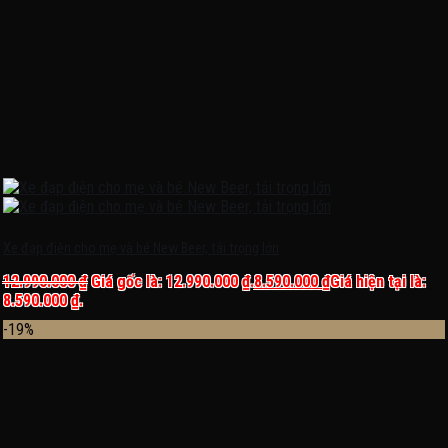
Xe đạp điện cho mẹ và bé New Beer, tải trọng lớn
12.990.000
₫
Giá gốc là: 12.990.000 ₫.
8.590.000
₫
Giá hiện tại là:
8.590.000 ₫.
-19%