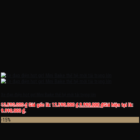
Xe đạp điện hot girl Mini Baike thế hệ mới tải trọng lớn
12.590.000
₫
Giá gốc là: 12.590.000 ₫.
9.990.000
₫
Giá hiện tại là:
9.990.000 ₫.
-15%