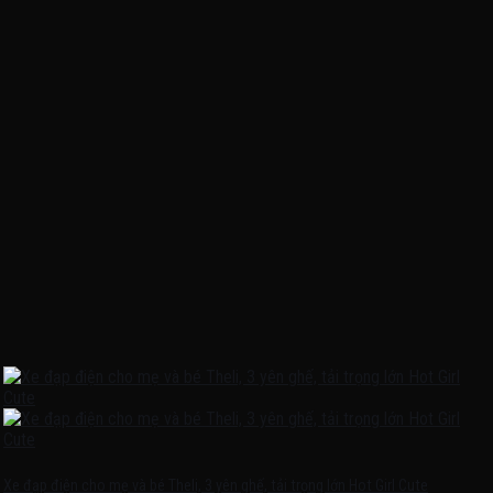
Xe đạp điện cho mẹ và bé Theli, 3 yên ghế, tải trọng lớn Hot Girl Cute