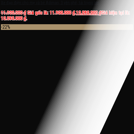
Xe đạp điện cho mẹ và bé Adiman, 3 yên ghế, tải trọng lớn
11.900.000
₫
Giá gốc là: 11.900.000 ₫.
10.090.000
₫
Giá hiện tại là:
10.090.000 ₫.
-22%