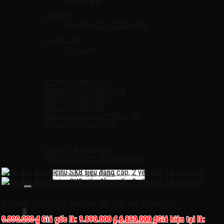
XE ĐẨY EM BÉ
PHỤ KIỆN
PHỤ KIỆN XE Ô TÔ ĐIỀU KHIỂN
KHUYẾN MÃI
THỨ 4 SALE
Liên Hệ
HƯỚNG DẪN
HƯỚNG DẪN MUA HÀNG
PHƯƠNG THỨC THANH TOÁN
CHÍNH SÁCH BẢO HÀNH
CHÍNH SÁCH ĐỔI TRẢ
CHÍNH SÁCH BẢO MẬT THÔNG TIN
CHÍNH SÁCH VẬN CHUYỂN
TIN TỨC
LẮP ĐẶT VÀ SỬA CHỮA
VẤN ĐỀ CẦN QUAN TÂM VỀ XE ĐIỆN
Tìm kiếm:
Chưa có sản phẩm trong giỏ hàng.
Xe đạp điện Gicinu SK8 siêu đẳng cấp, 2 yên ghế, tải trong lớn
9.890.000
₫
Giá gốc là: 9.890.000 ₫.
6.890.000
₫
Giá hiện tại là: