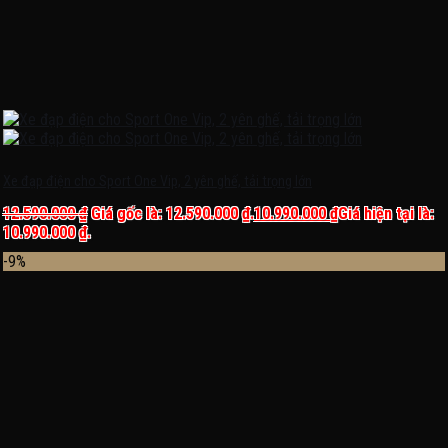
Xe đạp điện cho Sport One Vip, 2 yên ghế, tải trọng lớn
12.590.000
₫
Giá gốc là: 12.590.000 ₫.
10.990.000
₫
Giá hiện tại là:
10.990.000 ₫.
-9%