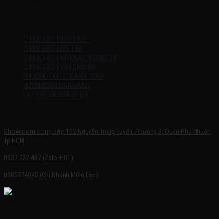
7h:00 – 21h:00
HƯỚNG DẪN
CHÍNH SÁCH BẢO HÀNH
CHÍNH SÁCH ĐỔI TRẢ
CHÍNH SÁCH BẢO MẬT THÔNG TIN
CHÍNH SÁCH VẬN CHUYỂN
PHƯƠNG THỨC THANH TOÁN
HƯỚNG DẪN MUA HÀNG
LẮP ĐẶT VÀ SỬA CHỮA
SHOWROOM TRƯNG BÀY
Showroom trưng bày: 162 Nguyễn Trọng Tuyển, Phường 8, Quận Phú Nhuận,
Tp.HCM
0937.222.487 (Zalo + ĐT)
0985274845 (Chi Nhánh Miền Bắc)