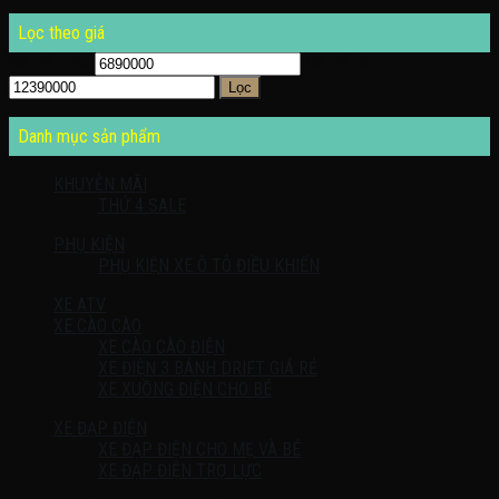
Lọc theo giá
Giá tối thiểu
Giá tối đa
Lọc
Danh mục sản phẩm
KHUYỄN MÃI
THỨ 4 SALE
PHỤ KIỆN
PHỤ KIỆN XE Ô TÔ ĐIỀU KHIỂN
XE ATV
XE CÀO CÀO
XE CÀO CÀO ĐIỆN
XE ĐIỆN 3 BÁNH DRIFT GIÁ RẺ
XE XUỒNG ĐIỆN CHO BÉ
XE ĐẠP ĐIỆN
XE ĐẠP ĐIỆN CHO MẸ VÀ BÉ
XE ĐẠP ĐIỆN TRỢ LỰC