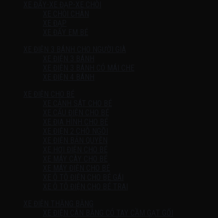
XE ĐẨY-XE ĐẠP-XE CHÒI
XE CHÒI CHÂN
XE ĐẠP
XE ĐẨY EM BÉ
XE ĐIỆN 3 BÁNH CHO NGƯỜI GIÀ
XE ĐIỆN 3 BÁNH
XE ĐIỆN 3 BÁNH CÓ MÁI CHE
XE ĐIỆN 4 BÁNH
XE ĐIỆN CHO BÉ
XE CẢNH SÁT CHO BÉ
XE CẨU ĐIỆN CHO BÉ
XE ĐỊA HÌNH CHO BÉ
XE ĐIỆN 2 CHỖ NGỒI
XE ĐIỆN BẢN QUYỀN
XE HƠI ĐIỆN CHO BÉ
XE MÁY CÀY CHO BÉ
XE MÁY ĐIỆN CHO BÉ
XE Ô TÔ ĐIỆN CHO BÉ GÁI
XE Ô TÔ ĐIỆN CHO BÉ TRAI
XE ĐIỆN THĂNG BẰNG
XE ĐIỆN CÂN BẰNG CÓ TAY CẦM GẠT GỐI