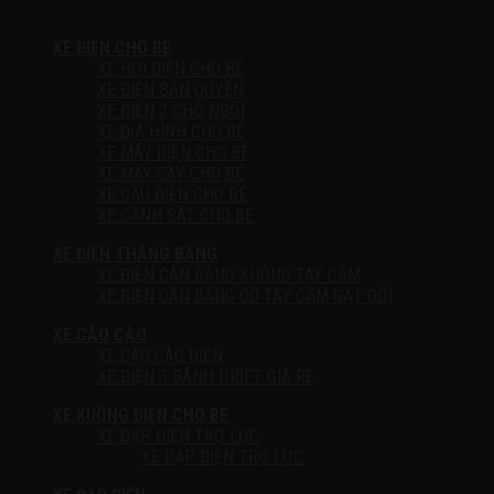
XE ĐIỆN CHO BÉ
XE HƠI ĐIỆN CHO BÉ
XE ĐIỆN BẢN QUYỀN
XE ĐIỆN 2 CHỖ NGỒI
XE ĐỊA HÌNH CHO BÉ
XE MÁY ĐIỆN CHO BÉ
XE MÁY CÀY CHO BÉ
XE CẨU ĐIỆN CHO BÉ
XE CẢNH SÁT CHO BÉ
XE ĐIỆN THĂNG BẰNG
XE ĐIỆN CÂN BẰNG KHÔNG TAY CẦM
XE ĐIỆN CÂN BẰNG CÓ TAY CẦM GẠT GỐI
XE CÀO CÀO
XE CÀO CÀO ĐIỆN
XE ĐIỆN 3 BÁNH DRIFT GIÁ RẺ
XE XUỒNG ĐIỆN CHO BÉ
XE ĐẠP ĐIỆN TRỢ LỰC
XE ĐẠP ĐIỆN TRỢ LỰC