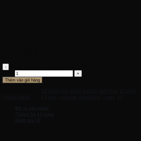
Kích thước: 70x 32 x 32 cm
Tốc độ 10-15 km/h
Pin: Lithium 36V/4400mA
350w + 350w = 700w
Động cơ:
Trọng lượng: 10 kg
Trọng tải: 60-70 Kg
Bánh xe : 8.5 inch
Chất liệu: Nhựa nguyên sinh cao cấp, an toàn cho bé
Giới tính: Bé Trai, Bé Gái
Thời gian sạc: 4-6h.
Xe điện cân bằng 2 bánh cho bé X men 8.5 inch X2 giá rẻ số
lượng
Thêm vào giỏ hàng
SKU:
X2
Danh mục:
XE ĐIỆN CÂN BẰNG KHÔNG TAY CẦM
,
XE ĐIỆN
THĂNG BẰNG
Thẻ:
8.5 inch
,
cân bằng
,
thăng bằng
,
x men
,
X2
Mô tả sản phẩm
Thông tin bổ sung
Đánh giá (0)
Xe điện cân bằng 2 bánh cho bé X men 8.5