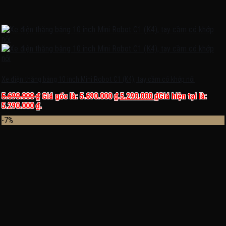
Xe điện thăng bằng 10 inch Mini Robot C1 (K4), tay cầm có khớp nối
5.690.000
₫
Giá gốc là: 5.690.000 ₫.
5.290.000
₫
Giá hiện tại là:
5.290.000 ₫.
-7%