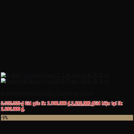
Xe điện cân bằng 6.5 inch Z5, 5-10 tuổi, tối đa 35-50 ký
2.900.000
₫
Giá gốc là: 2.900.000 ₫.
2.690.000
₫
Giá hiện tại là:
2.690.000 ₫.
-9%