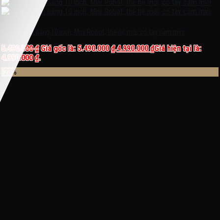
Xe điện cân bằng 10 inch, Mini Robot, thế hệ mới, có tay cầm mini
5.490.000
₫
Giá gốc là: 5.490.000 ₫.
4.990.000
₫
Giá hiện tại là:
4.990.000 ₫.
-23%