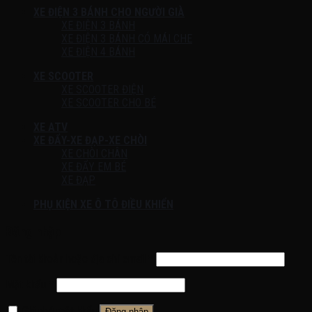
XE ĐIỆN 3 BÁNH CHO NGƯỜI GIÀ
XE ĐIỆN 3 BÁNH
XE ĐIỆN 3 BÁNH CÓ MÁI CHE
XE ĐIỆN 4 BÁNH
XE SCOOTER
XE SCOOTER ĐIỆN
XE SCOOTER CHO BÉ
XE ATV
XE ĐẨY-XE ĐẠP-XE CHÒI
XE CHÒI CHÂN
XE ĐẨY EM BÉ
XE ĐẠP
PHỤ KIỆN XE Ô TÔ ĐIỀU KHIỂN
Đăng nhập
Tên tài khoản hoặc địa chỉ email
*
Mật khẩu
*
Ghi nhớ mật khẩu
Đăng nhập