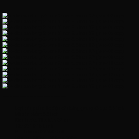
———————————————————-
——————————————————–
Loại sản phẩm: Xe điện cân bằng gương vô cực 8.5 inch
Mã sản phẩm: 8.5 inch
Kích thước: 70 x 32 x 32 cm
Tốc độ 10-15 km/h
Pin: Lithium 36V/4400mA
350w + 350w = 700w
Động cơ: