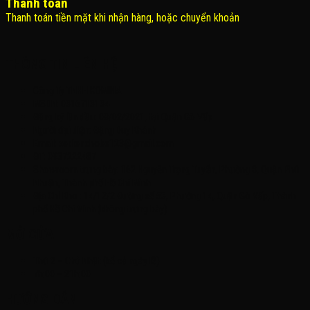
Thanh toán
Thanh toán tiền mặt khi nhận hàng, hoặc chuyển khoản
THÔNG TIN LIÊN HỆ
Công Ty TNHH KOMINA
MSDN: 0316713134
Đăng ký lần đầu: 08/02/2021, tại Quận Gò Vấp
Người đại diện: Đặng Duy Khánh
Email: xedienchobe123@gmail.com
ĐT: 0937222487
Showroom trưng bày: 162 Nguyễn Trọng Tuyển, Phường 8, Quận Phú
Nhuận, Thành phố Hồ Chí Minh
Địa Chỉ Kho : 14/12/2 Đường số 53, Phường 14, Quận Gò Vấp, Thành
phố Hồ Chí Minh (không trưng bày)
MỞ CỬA
Thứ 2 – Chủ Nhật (kể cả ngày lễ)
7h:00 – 21h:00
HƯỚNG DẪN