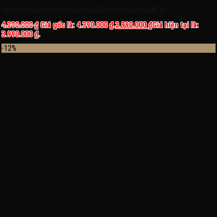
Xe điện cân bằng gương vô cực GVC 8.5 inch tải tối đa 80 ký
4.390.000
₫
Giá gốc là: 4.390.000 ₫.
3.990.000
₫
Giá hiện tại là:
3.990.000 ₫.
-12%