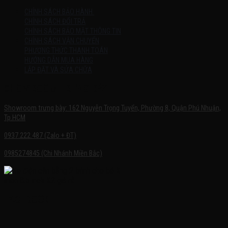
CHÍNH SÁCH BẢO HÀNH
CHÍNH SÁCH ĐỔI TRẢ
CHÍNH SÁCH BẢO MẬT THÔNG TIN
CHÍNH SÁCH VẬN CHUYỂN
PHƯƠNG THỨC THANH TOÁN
HƯỚNG DẪN MUA HÀNG
LẮP ĐẶT VÀ SỬA CHỮA
SHOWROOM TRƯNG BÀY
Showroom trưng bày: 162 Nguyễn Trọng Tuyển, Phường 8, Quận Phú Nhuận,
Tp.HCM
0937.222.487 (Zalo + ĐT)
0985274845 (Chi Nhánh Miền Bắc)
FACEBOOK