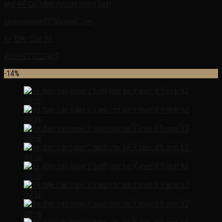
phố Hồ Chí Minh (không trưng bày)
xedienchobe123@gmail.com
Xe Điện Cho Bé
Zalo:0937222487
-14%