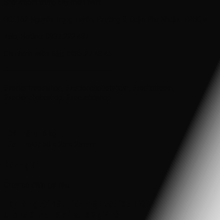
Showroom trưng bày miền nam:
ĐC: 162 Nguyễn Trọng Tuyển, Phường 8, Quận Phú Nhuận, TP.HCM
Zalo, Hotline: 0937 222 487
Chi nhánh Miền Bắc: 0985 27 48 45
———————————————————-
#xedientreemshop, #xedienchobetphcm, #xeototreem,
#xedienchobeshop, #xecuabeshop
Cân nặng
6 kg
Kích thước
50 × 25 × 25 cm
Đánh giá
Chưa có đánh giá nào.
Hãy là người đầu tiên nhận xét “Xe điện cân bằng 2 bánh
cho bé X men 8.5 inch X2 giá rẻ”