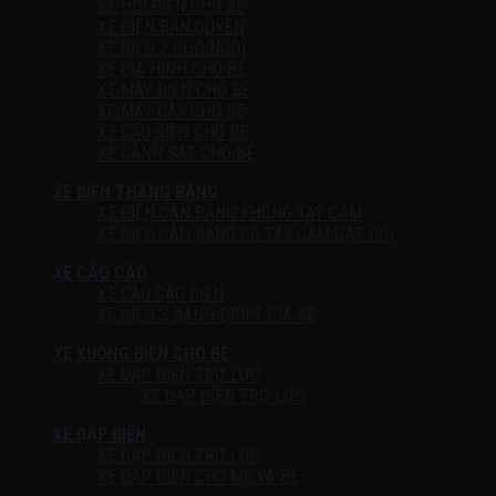
XE HƠI ĐIỆN CHO BÉ
XE ĐIỆN BẢN QUYỀN
XE ĐIỆN 2 CHỖ NGỒI
XE ĐỊA HÌNH CHO BÉ
XE MÁY ĐIỆN CHO BÉ
XE MÁY CÀY CHO BÉ
XE CẨU ĐIỆN CHO BÉ
XE CẢNH SÁT CHO BÉ
XE ĐIỆN THĂNG BẰNG
XE ĐIỆN CÂN BẰNG KHÔNG TAY CẦM
XE ĐIỆN CÂN BẰNG CÓ TAY CẦM GẠT GỐI
XE CÀO CÀO
XE CÀO CÀO ĐIỆN
XE ĐIỆN 3 BÁNH DRIFT GIÁ RẺ
XE XUỒNG ĐIỆN CHO BÉ
XE ĐẠP ĐIỆN TRỢ LỰC
XE ĐẠP ĐIỆN TRỢ LỰC
XE ĐẠP ĐIỆN
XE ĐẠP ĐIỆN TRỢ LỰC
XE ĐẠP ĐIỆN CHO MẸ VÀ BÉ