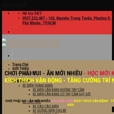
Skip to content
Hỗ trợ 24/7
0937.222.487 - 162, Nguyễn Trọng Tuyển, Phường 8,
Phú Nhuận, TP.HCM
Trang Chủ
GIỚI THIỆU
CHƠI PHẢI VUI - ĂN MỚI NHIỀU
- HỌC MỚI 
GIỚI THIỆU
KÍCH THÍCH VẬN ĐỘNG - TĂNG CƯỜNG TRÍ 
SẢN PHẨM
XE ĐIỆN THĂNG BẰNG
XE ĐIỆN CÂN BẰNG KHÔNG TAY CẦM
XE ĐIỆN CÂN BẰNG CÓ TAY CẦM GẠT GỐI
CHƠI PHẢI VUI - ĂN MỚI NHIỀU
HỌC MỚI KHỎE
KÍCH THÍCH VẬN ĐỘNG - T
XE CÀO CÀO
NÃO
XE CÀO CÀO ĐIỆN
XE XUỒNG ĐIỆN CHO BÉ