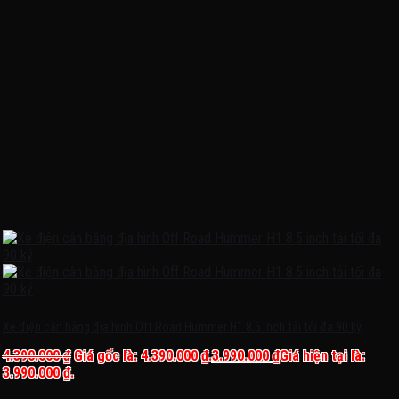
Xe điện cân bằng địa hình Off Road Hummer H1 8.5 inch tải tối đa 90 ký
4.390.000
₫
Giá gốc là: 4.390.000 ₫.
3.990.000
₫
Giá hiện tại là:
3.990.000 ₫.