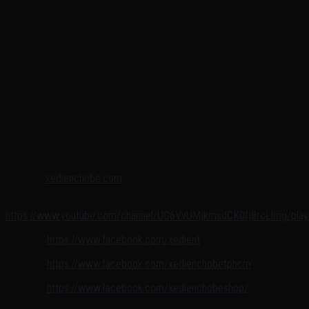
Trọng lượng: 10 kg
Trọng tải: 60-70 Kg
Bánh xe : 8.5 inch
Chất liệu: Nhựa nguyên sinh cao cấp, an toàn cho bé
Giới tính: Bé Trai, Bé Gái
Thời gian sạc: 4-6h.
———————————————————-
———————————————————-
Xem thêm nhiều mẫu hơn và giá sản phẩm tại:
Website:
xedienchobe.com
Youtube:
https://www.youtube.com/channel/UC6VvUMjkmsdCK0fj8rcLlmg/playl
Fanpage:
https://www.facebook.com/xedient
reemshop/
Fanpage:
https://www.facebook.com/xedienchobetphcm
/
Fanpage:
https://www.facebook.com/xedienchobeshop/