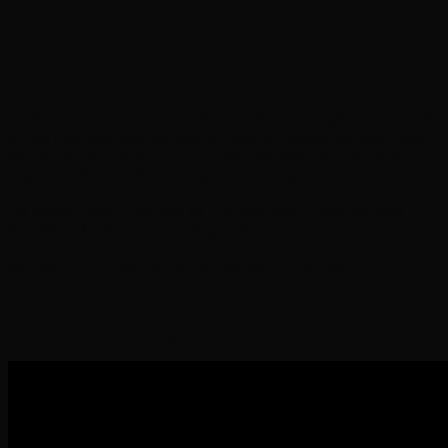
inch X2 giá rẻ
———————————————————-
Xe điện cân bằng 2 bánh cho bé X men 8.5 inch X2 giá rẻ, được thiết
kế đẹp mắt, kiểu dáng nhỏ gọn thể thao, có blutooth mở nhạc, thích
hợp cho người dưới 70 kí, xe hoạt động tốt nhất với người 50-60 kg,
hoặc từ 6 đến 20 tuổi, chế độ tự lái cho bé, giúp bé chơi vui hơn
Với phương châm ‘’Chơi phải vui – Ăn mới nhiều – Học mới khỏe –
Kích thích vận động -Tăng cường trí não’’
Mời các bố mẹ cùng xem chi tiết của dòng xe này nhé
———————————————————-
Video thực tế sản phẩm tại shop: