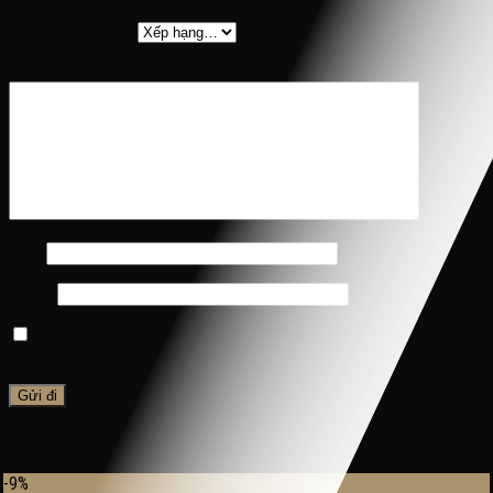
Đánh giá của bạn
*
Đánh giá của bạn
*
Tên
*
Email
*
Lưu tên của tôi, email, và trang web trong trình duyệt này cho lần
bình luận kế tiếp của tôi.
Sản phẩm tương tự
-9%