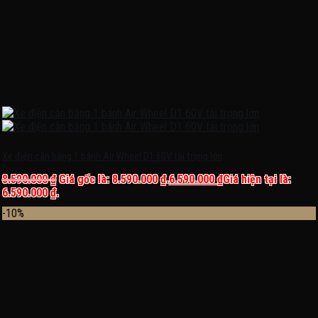
Xe điện cân bằng 1 bánh Air Wheel D1 60V tải trọng lớn
8.590.000
₫
Giá gốc là: 8.590.000 ₫.
6.590.000
₫
Giá hiện tại là:
6.590.000 ₫.
-10%