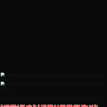
Xe điện cân bằng 10 inch A8, có tay cầm, bánh bơm hơi, tải tối đa 100 ký
5.190.000
₫
Giá gốc là: 5.190.000 ₫.
4.690.000
₫
Giá hiện tại là: