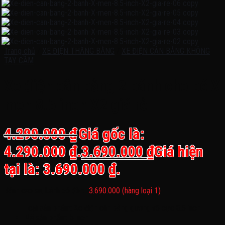
Trang chủ
/
XE ĐIỆN THĂNG BẰNG
/
XE ĐIỆN CÂN BẰNG KHÔNG
TAY CẦM
Xe điện cân bằng 2 bánh cho bé X
men 8.5 inch X2 giá rẻ
4.290.000
₫
Giá gốc là:
4.290.000 ₫.
3.690.000
₫
Giá hiện
tại là: 3.690.000 ₫.
Bánh cao su, bánh có đèn:
3.690.000 (hàng loại 1)
Loại sản phẩm: Xe điện cân bằng gương vô cực 8.5 inch
Mã sản phẩm: 5 inch