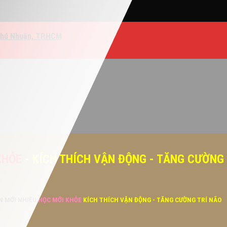
Phú Nhuận, TP.HCM
KHỎE
- KÍCH THÍCH VẬN ĐỘNG - TĂNG CƯỜNG
ĂN MỚI NHIỀU
HỌC MỚI KHỎE
KÍCH THÍCH VẬN ĐỘNG - TĂNG CƯỜNG TRÍ NÃO