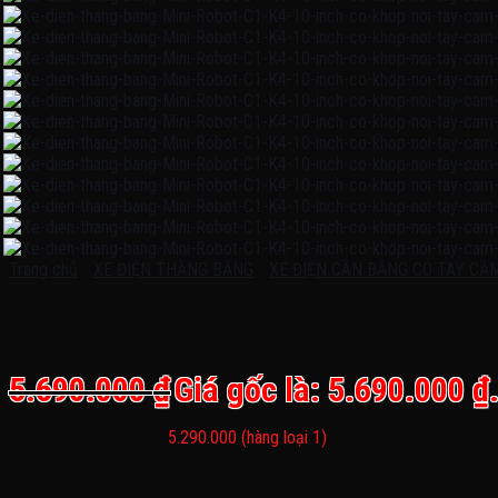
Trang chủ
/
XE ĐIỆN THĂNG BẰNG
/
XE ĐIỆN CÂN BẰNG CÓ TAY CẦ
Xe điện thăng bằng 10 inch Mini R
5.690.000
₫
Giá gốc là: 5.690.000 ₫
Bánh cao su, bơm hơi:
5.290.000 (hàng loại 1)
Loại sản phẩm: Xe điện thăng bằng 10 inch Mini Robot C1 (K4)
Mã sản phẩm:Mini Robot C1 (K4)