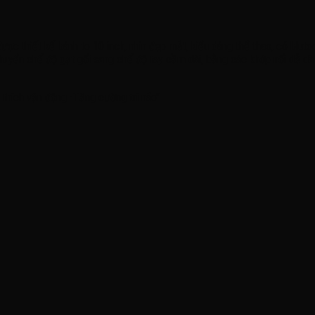
ợc thiết kế bánh to 10 inch, nhìn đẹp mắt, kiểu dáng thể thao, có bluto
chuyển chế độ gạt gối sang chế độ tay cầm dài, bằng các khớp nối dễ dà
thích vận động -Tăng cường trí não’’