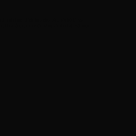
oth mở nhac, thích hợp cho bé dưới 90 kí, xe
ng tháo lắp, giúp xe đa năng và phù hợp với mọi