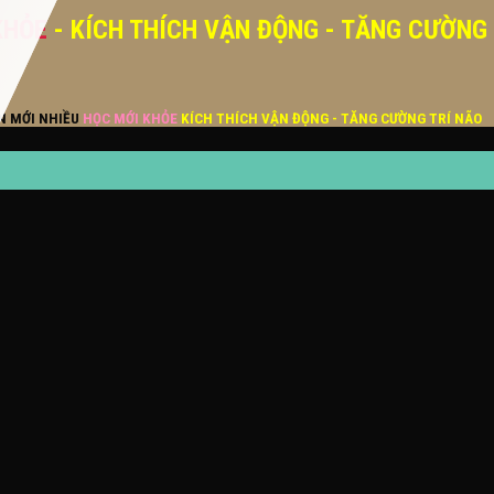
KHỎE
- KÍCH THÍCH VẬN ĐỘNG - TĂNG CƯỜNG
ĂN MỚI NHIỀU
HỌC MỚI KHỎE
KÍCH THÍCH VẬN ĐỘNG - TĂNG CƯỜNG TRÍ NÃO