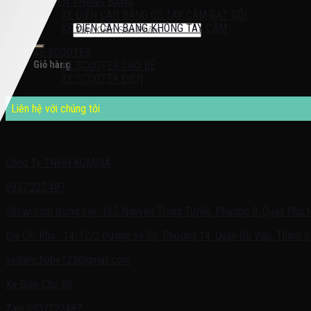
XE ĐIỆN THĂNG BẰNG
XE ĐIỆN CÂN BẰNG CÓ TAY CẦM GẠT GỐI
XE ĐIỆN CÂN BẰNG KHÔNG TAY CẦM
Tìm kiếm:
XE SCOOTER
Giỏ hàng
XE SCOOTER CHO BÉ
XE SCOOTER ĐIỆN
Chưa có sản phẩm trong giỏ hàng.
Liên hệ với chúng tôi
Quý khách có nhu cầu cần được tư vấn – vui lòng liên hệ với chúng tôi 
Công Ty TNHH KOMINA
0937.222.487
Showroom trưng bày: 162 Nguyễn Trọng Tuyển, Phường 8, Quận Phú 
Địa Chỉ Kho : 14/12/2 Đường số 53, Phường 14, Quận Gò Vấp, Thành p
xedienchobe123@gmail.com
Xe Điện Cho Bé
Zalo:0937222487