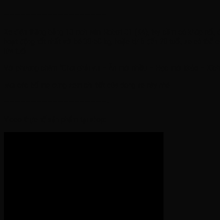
———————————————————-
Xe điện thăng bằng 10 inch Mini Robot C1 (K4), tay cầm có khớp nối, đư
hoạt động tốt nhất với bé 30-50 kg, hoặc từ 6 đến 20 tuổi, xe có thể 
lứa tuổi
Với phương châm ‘’Chơi phải vui – Ăn mới nhiều – Học mới khỏe – Kích 
Mời các bố mẹ cùng xem chi tiết của dòng xe này nhé
———————————————————-
Video thực tế sản phẩm tại shop: