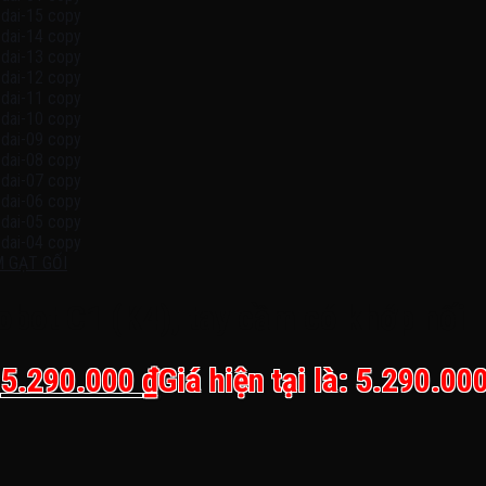
M GẠT GỐI
obot C1 (K4), tay cầm có khớp nối
.
5.290.000
₫
Giá hiện tại là: 5.290.000