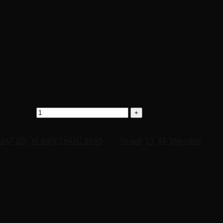
ối số lượng
 GẠT GỐI
,
XE ĐIỆN THĂNG BẰNG
Thẻ:
10 inch
,
C1
,
K4
,
Mini robot
), tay cầm có khớp nối