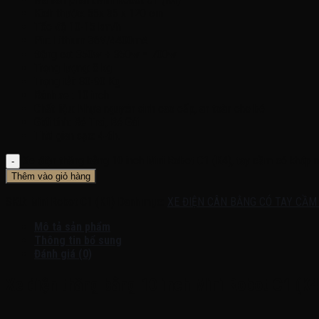
Kích thước: 55x 35 x 120 cm
Tốc độ 10-15 km/h
Pin: Lithium 36V/4400mA
350w + 350w = 700w
Động cơ:
Trọng lượng: 8 kg
Trọng tải: 80-90 Kg
Bánh xe : 10 inch
Chất liệu: Nhựa nguyên sinh cao cấp, an toàn cho bé
Giới tính: Bé Trai, Bé Gái
Thời gian sạc: 4-6h.
Xe điện thăng bằng 10 inch Mini Robot C1 (K4), tay cầm có khớp n
Thêm vào giỏ hàng
SKU:
Mini Robot C1 (K1)
Danh mục:
XE ĐIỆN CÂN BẰNG CÓ TAY CẦM
Mô tả sản phẩm
Thông tin bổ sung
Đánh giá (0)
Xe điện thăng bằng 10 inch Mini Robot C1 (K4