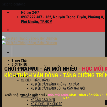
Skip to content
Hỗ trợ 24/7
0937.222.487 - 162, Nguyễn Trọng Tuyển, Phường 8,
Phú Nhuận, TP.HCM
Trang Chủ
GIỚI THIỆU
CHƠI PHẢI VUI - ĂN MỚI NHIỀU
- HỌC MỚI 
GIỚI THIỆU
KÍCH THÍCH VẬN ĐỘNG - TĂNG CƯỜNG TRÍ 
SẢN PHẨM
XE ĐIỆN THĂNG BẰNG
XE ĐIỆN CÂN BẰNG KHÔNG TAY CẦM
XE ĐIỆN CÂN BẰNG CÓ TAY CẦM GẠT GỐI
CHƠI PHẢI VUI - ĂN MỚI NHIỀU
HỌC MỚI KHỎE
KÍCH THÍCH VẬN ĐỘNG - T
XE CÀO CÀO
NÃO
XE CÀO CÀO ĐIỆN
XE XUỒNG ĐIỆN CHO BÉ