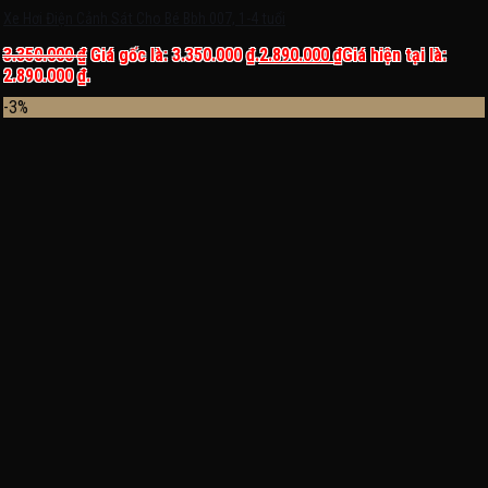
Xe Hơi Điện Cảnh Sát Cho Bé Bbh 007, 1-4 tuổi
3.350.000
₫
Giá gốc là: 3.350.000 ₫.
2.890.000
₫
Giá hiện tại là:
2.890.000 ₫.
-3%