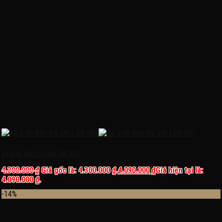
Xe ô tô điện trẻ em LBB 985
4.300.000
₫
Giá gốc là: 4.300.000 ₫.
4.090.000
₫
Giá hiện tại là:
4.090.000 ₫.
-14%