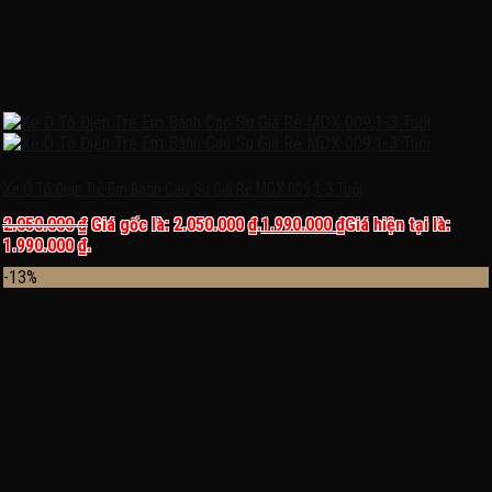
Xe Ô Tô Điện Trẻ Em Bánh Cao Su Giá Rẻ MDX 009,1-3 Tuổi
2.050.000
₫
Giá gốc là: 2.050.000 ₫.
1.990.000
₫
Giá hiện tại là:
1.990.000 ₫.
-13%