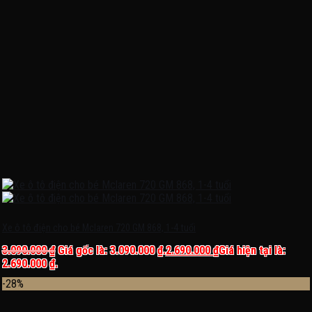
Xe ô tô điện cho bé Mclaren 720 GM 868, 1-4 tuổi
3.090.000
₫
Giá gốc là: 3.090.000 ₫.
2.690.000
₫
Giá hiện tại là:
2.690.000 ₫.
-28%