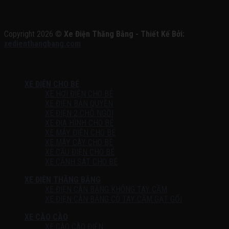
Copyright 2026 ©
Xe Điện Thăng Bằng - Thiết Kế Bởi:
xedienthangbang.com
XE ĐIỆN CHO BÉ
XE HƠI ĐIỆN CHO BÉ
XE ĐIỆN BẢN QUYỀN
XE ĐIỆN 2 CHỖ NGỒI
XE ĐỊA HÌNH CHO BÉ
XE MÁY ĐIỆN CHO BÉ
XE MÁY CÀY CHO BÉ
XE CẨU ĐIỆN CHO BÉ
XE CẢNH SÁT CHO BÉ
XE ĐIỆN THĂNG BẰNG
XE ĐIỆN CÂN BẰNG KHÔNG TAY CẦM
XE ĐIỆN CÂN BẰNG CÓ TAY CẦM GẠT GỐI
XE CÀO CÀO
XE CÀO CÀO ĐIỆN