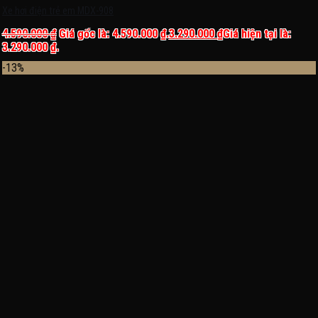
Xe hơi điện trẻ em MDX-908
4.590.000
₫
Giá gốc là: 4.590.000 ₫.
3.290.000
₫
Giá hiện tại là:
3.290.000 ₫.
-13%