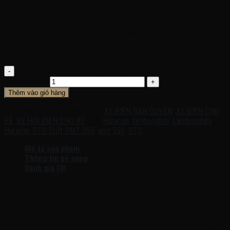
Trọng lượng: 15 kg
Trọng tải: 25-30 Kg
Điều khiển: Chế độ tự lái cho bé và điều khiển từ xa cho bố mẹ
Chất liệu: Nhựa nguyên sinh cao cấp, an toàn cho bé
Giới tính:Bé Trai và Bé Gái
Chức năng: Xe có đầy đủ các chức năng như đèn, còi nhạc
Xe điện trẻ em Drift SMT 555 bản quyền Lamborghini Huracan
STO số lượng
Thêm vào giỏ hàng
SKU:
SMT 555 12V
Danh mục:
XE ĐIỆN BẢN QUYỀN
,
XE ĐIỆN CHO
BÉ
,
XE HƠI ĐIỆN CHO BÉ
Thẻ:
Huracan
,
lamborghini
,
Lamborghini
Huracan STO Drift SMT 555
,
smt 555
,
STO
Mô tả sản phẩm
Thông tin bổ sung
Đánh giá (0)
—————————————————-
Xe ô tô điện cho bé Lamborghini Huracan STO Drift SMT 555 kiểu
dáng thon gọn, thể thao, kết hợp màu sắc nhẹ nhàng vàng, đỏ,
trắng,viền bao quanh thân xe màu đỏ, cam hoặc vàng giống dòng