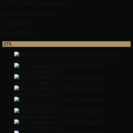
phố Hồ Chí Minh (không trưng bày)
xedienchobe123@gmail.com
Xe Điện Cho Bé
Zalo:0937222487
-21%