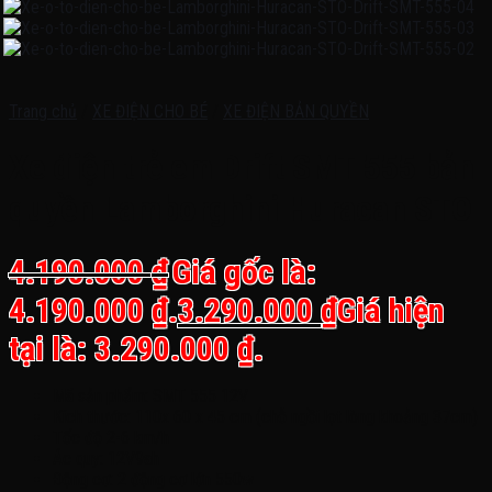
Trang chủ
/
XE ĐIỆN CHO BÉ
/
XE ĐIỆN BẢN QUYỀN
Xe điện trẻ em Drift SMT 555 bản
quyền Lamborghini Huracan STO
4.190.000
₫
Giá gốc là:
4.190.000 ₫.
3.290.000
₫
Giá hiện
tại là: 3.290.000 ₫.
Mã sản phẩm: SMT 555 12V
Kích thước: 110x 60 x 45 cm (chỗ ngồi lọt lòng khoảng 37cm)
Tốc độ 2-6 km/h
Ác quy: 12V9ah
Động cơ: 2 động cơ lớn 550w