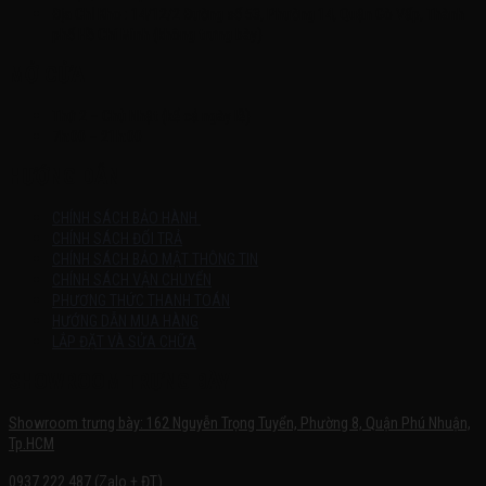
Địa Chỉ Kho : 14/12/2 Đường số 53, Phường 14, Quận Gò Vấp, Thành
phố Hồ Chí Minh (không trưng bày)
MỞ CỬA
Thứ 2 – Chủ Nhật (kể cả ngày lễ)
7h:00 – 21h:00
HƯỚNG DẪN
CHÍNH SÁCH BẢO HÀNH
CHÍNH SÁCH ĐỔI TRẢ
CHÍNH SÁCH BẢO MẬT THÔNG TIN
CHÍNH SÁCH VẬN CHUYỂN
PHƯƠNG THỨC THANH TOÁN
HƯỚNG DẪN MUA HÀNG
LẮP ĐẶT VÀ SỬA CHỮA
SHOWROOM TRƯNG BÀY
Showroom trưng bày: 162 Nguyễn Trọng Tuyển, Phường 8, Quận Phú Nhuận,
Tp.HCM
0937.222.487 (Zalo + ĐT)