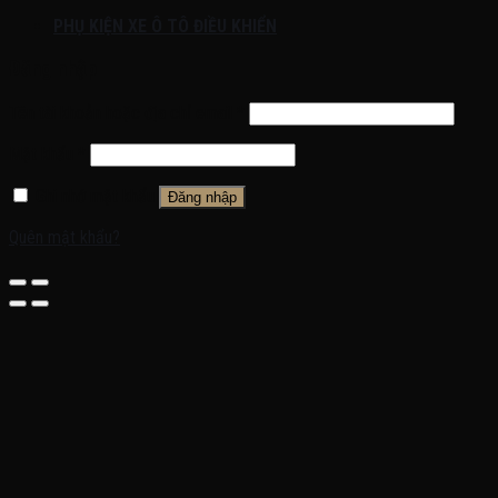
PHỤ KIỆN XE Ô TÔ ĐIỀU KHIỂN
Đăng nhập
Tên tài khoản hoặc địa chỉ email
*
Mật khẩu
*
Ghi nhớ mật khẩu
Đăng nhập
Quên mật khẩu?