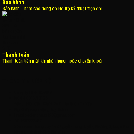
Bảo hành
Bảo hành 1 năm cho động cơ Hổ trợ kỷ thuật trọn đời
Thanh toán
Thanh toán tiền mặt khi nhận hàng, hoặc chuyển khoản
THÔNG TIN LIÊN HỆ
Công Ty TNHH KOMINA
MSDN: 0316713134
Đăng ký lần đầu: 08/02/2021, tại Quận Gò Vấp
Người đại diện: Đặng Duy Khánh
Email: xedienchobe123@gmail.com
ĐT: 0937222487
Showroom trưng bày: 162 Nguyễn Trọng Tuyển, Phường 8, Quận Phú
Nhuận, Thành phố Hồ Chí Minh