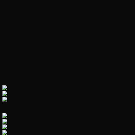
Huracan nổi ngoài đời thật, thích hợp cho bé nhỏ dưới 30 kí, xe hoạt
động tốt nhất với bé 18-20kg, hoặc từ 2 tuổi đến 5 tuổi, có điều khiển
từ xa và chân ga cho bé tự lái và ưu điểm hơn các dòng xe khác là có
chế độ Drift
Với phương châm ‘’Chơi phải vui – Ăn mới nhiều – Học mới khỏe –
Kích thích vận động -Tăng cường trí não’’
Mời các bố mẹ cùng xem chi tiết của dòng xe này nhé
—————————————————-
Video thực tế sản phẩm tại shop:
—————————————————-