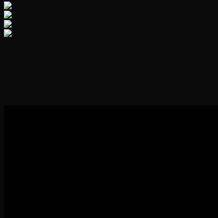
-———————————————————-——————
Hướng dẫn lắp ráp:
———————————————————-——————