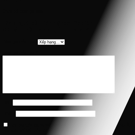
Chưa có đánh giá nào.
Hãy là người đầu tiên nhận xét “Xe điện trẻ em Drift SMT
555 bản quyền Lamborghini Huracan STO”
Đánh giá của bạn
*
Đánh giá của bạn
*
Tên
*
Email
*
Lưu tên của tôi, email, và trang web trong trình duyệt này cho lần
bình luận kế tiếp của tôi.