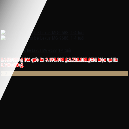
Xe hơi điện cho bé Lexus MG-9688, 1-4 tuổi
3.150.000
₫
Giá gốc là: 3.150.000 ₫.
2.790.000
₫
Giá hiện tại là:
2.790.000 ₫.
-5%