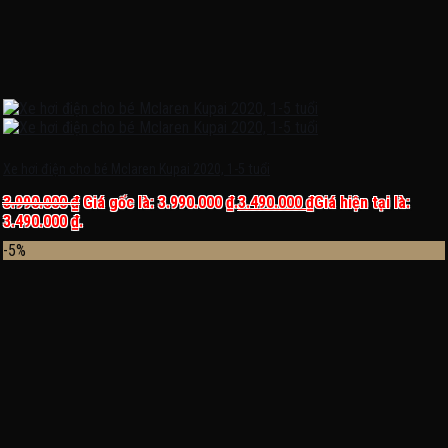
Xe hơi điện cho bé Mclaren Kupai 2020, 1-5 tuổi
3.990.000
₫
Giá gốc là: 3.990.000 ₫.
3.490.000
₫
Giá hiện tại là:
3.490.000 ₫.
-5%