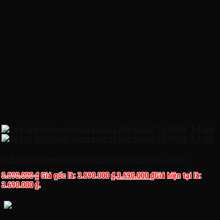
Xe ô tô điện trẻ em phong cách cổ điển classic YH 99168, 1-4 tuổi
3.890.000
₫
Giá gốc là: 3.890.000 ₫.
3.690.000
₫
Giá hiện tại là:
3.690.000 ₫.