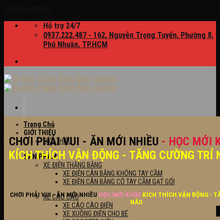
Skip to content
Hỗ trợ 24/7
0937.222.487 - 162, Nguyễn Trọng Tuyển, Phường 8,
Phú Nhuận, TP.HCM
Trang Chủ
GIỚI THIỆU
CHƠI PHẢI VUI - ĂN MỚI NHIỀU
- HỌC MỚI 
GIỚI THIỆU
KÍCH THÍCH VẬN ĐỘNG - TĂNG CƯỜNG TRÍ 
SẢN PHẨM
XE ĐIỆN THĂNG BẰNG
XE ĐIỆN CÂN BẰNG KHÔNG TAY CẦM
XE ĐIỆN CÂN BẰNG CÓ TAY CẦM GẠT GỐI
CHƠI PHẢI VUI - ĂN MỚI NHIỀU
HỌC MỚI KHỎE
KÍCH THÍCH VẬN ĐỘNG - T
XE CÀO CÀO
NÃO
XE CÀO CÀO ĐIỆN
XE XUỒNG ĐIỆN CHO BÉ