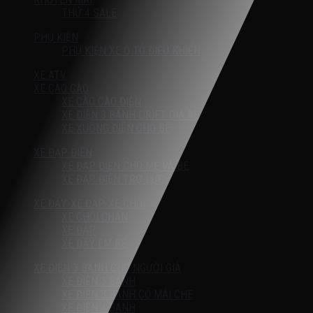
THỨ 4 SALE
PHỤ KIỆN
PHỤ KIỆN XE Ô TÔ ĐIỀU KHIỂN
XE ATV
XE CÀO CÀO
XE CÀO CÀO ĐIỆN
XE ĐIỆN 3 BÁNH DRIFT GIÁ RẺ
XE XUỒNG ĐIỆN CHO BÉ
XE ĐẠP ĐIỆN
XE ĐẠP ĐIỆN CHO MẸ VÀ BÉ
XE ĐẠP ĐIỆN TRỢ LỰC
XE ĐẨY-XE ĐẠP-XE CHÒI
XE CHÒI CHÂN
XE ĐẠP
XE ĐẨY EM BÉ
XE ĐIỆN 3 BÁNH CHO NGƯỜI GIÀ
XE ĐIỆN 3 BÁNH
XE ĐIỆN 3 BÁNH CÓ MÁI CHE
XE ĐIỆN 4 BÁNH