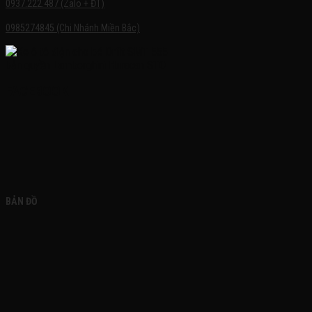
0937.222.487 (Zalo + ĐT)
0985274845 (Chi Nhánh Miền Bắc)
FACEBOOK
BẢN ĐỒ