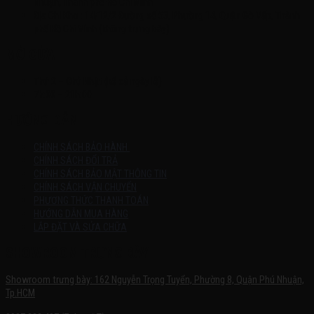
Nhuận, Thành phố Hồ Chí Minh
Địa Chỉ Kho : 14/12/2 Đường số 53, Phường 14, Quận Gò Vấp, Thành
phố Hồ Chí Minh (không trưng bày)
MỞ CỬA
Thứ 2 – Chủ Nhật (kể cả ngày lễ)
7h:00 – 21h:00
HƯỚNG DẪN
CHÍNH SÁCH BẢO HÀNH
CHÍNH SÁCH ĐỔI TRẢ
CHÍNH SÁCH BẢO MẬT THÔNG TIN
CHÍNH SÁCH VẬN CHUYỂN
PHƯƠNG THỨC THANH TOÁN
HƯỚNG DẪN MUA HÀNG
LẮP ĐẶT VÀ SỬA CHỮA
SHOWROOM TRƯNG BÀY
Showroom trưng bày: 162 Nguyễn Trọng Tuyển, Phường 8, Quận Phú Nhuận,
Tp.HCM