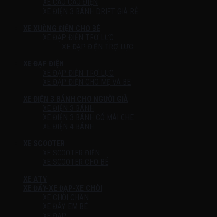
XE CÀO CÀO ĐIỆN
XE ĐIỆN 3 BÁNH DRIFT GIÁ RẺ
XE XUỒNG ĐIỆN CHO BÉ
XE ĐẠP ĐIỆN TRỢ LỰC
XE ĐẠP ĐIỆN TRỢ LỰC
XE ĐẠP ĐIỆN
XE ĐẠP ĐIỆN TRỢ LỰC
XE ĐẠP ĐIỆN CHO MẸ VÀ BÉ
XE ĐIỆN 3 BÁNH CHO NGƯỜI GIÀ
XE ĐIỆN 3 BÁNH
XE ĐIỆN 3 BÁNH CÓ MÁI CHE
XE ĐIỆN 4 BÁNH
XE SCOOTER
XE SCOOTER ĐIỆN
XE SCOOTER CHO BÉ
XE ATV
XE ĐẨY-XE ĐẠP-XE CHÒI
XE CHÒI CHÂN
XE ĐẨY EM BÉ
XE ĐẠP