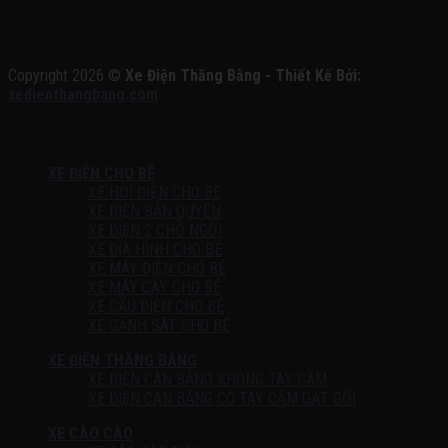
Copyright 2026 ©
Xe Điện Thăng Bằng - Thiết Kế Bởi:
xedienthangbang.com
XE ĐIỆN CHO BÉ
XE HƠI ĐIỆN CHO BÉ
XE ĐIỆN BẢN QUYỀN
XE ĐIỆN 2 CHỖ NGỒI
XE ĐỊA HÌNH CHO BÉ
XE MÁY ĐIỆN CHO BÉ
XE MÁY CÀY CHO BÉ
XE CẨU ĐIỆN CHO BÉ
XE CẢNH SÁT CHO BÉ
XE ĐIỆN THĂNG BẰNG
XE ĐIỆN CÂN BẰNG KHÔNG TAY CẦM
XE ĐIỆN CÂN BẰNG CÓ TAY CẦM GẠT GỐI
XE CÀO CÀO