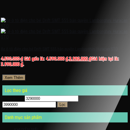
Xe ô tô điện cho bé Drift SMT 555 bản quyền Lamborghini Huracan STO
4.590.000
₫
Giá gốc là: 4.590.000 ₫.
3.990.000
₫
Giá hiện tại là:
3.990.000 ₫.
Xem Thêm
Lọc theo giá
Giá tối thiểu
Giá tối đa
Lọc
Danh mục sản phẩm
KHUYỄN MÃI