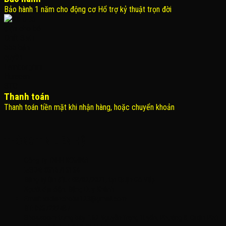
Bảo hành 1 năm cho động cơ Hổ trợ kỷ thuật trọn đời
Thanh toán
Thanh toán tiền mặt khi nhận hàng, hoặc chuyển khoản
THÔNG TIN LIÊN HỆ
Công Ty TNHH KOMINA
MSDN: 0316713134
Đăng ký lần đầu: 08/02/2021, tại Quận Gò Vấp
Người đại diện: Đặng Duy Khánh
Email: xedienchobe123@gmail.com
ĐT: 0937222487
Showroom trưng bày: 162 Nguyễn Trọng Tuyển, Phường 8, Quận Phú