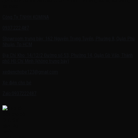
Quý khách có nhu cầu cần được tư vấn – vui lòng liên hệ với chúng
tôi theo:
Công Ty TNHH KOMINA
0937.222.487
Showroom trưng bày: 162 Nguyễn Trọng Tuyển, Phường 8, Quận Phú
Nhuận, Tp.HCM
Địa Chỉ Kho: 14/12/2 Đường số 53, Phường 14, Quận Gò Vấp, Thành
phố Hồ Chí Minh (không trưng bày)
xedienchobe123@gmail.com
Xe điện cho bé
Zalo:0937222487