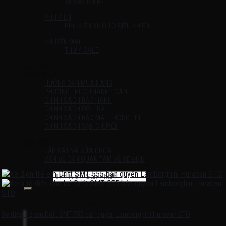
XE ĐẨY EM BÉ
PHỤ KIỆN
PHỤ KIỆN XE Ô TÔ ĐIỀU KHIỂN
KHUYẾN MÃI
THỨ 4 SALE
Liên Hệ
HƯỚNG DẪN
HƯỚNG DẪN MUA HÀNG
PHƯƠNG THỨC THANH TOÁN
CHÍNH SÁCH BẢO HÀNH
CHÍNH SÁCH ĐỔI TRẢ
CHÍNH SÁCH BẢO MẬT THÔNG TIN
CHÍNH SÁCH VẬN CHUYỂN
TIN TỨC
LẮP ĐẶT VÀ SỬA CHỮA
VẤN ĐỀ CẦN QUAN TÂM VỀ XE ĐIỆN
Tìm kiếm:
Chưa có sản phẩm trong giỏ hàng.
Xe điện trẻ em Drift SMT 555 bản quyền Lamborghini Huracan STO