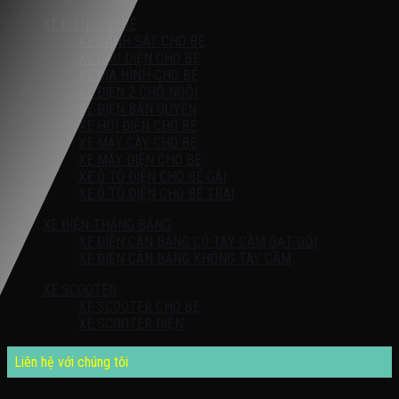
XE ĐIỆN CHO BÉ
XE CẢNH SÁT CHO BÉ
XE CẨU ĐIỆN CHO BÉ
XE ĐỊA HÌNH CHO BÉ
XE ĐIỆN 2 CHỖ NGỒI
XE ĐIỆN BẢN QUYỀN
XE HƠI ĐIỆN CHO BÉ
XE MÁY CÀY CHO BÉ
XE MÁY ĐIỆN CHO BÉ
XE Ô TÔ ĐIỆN CHO BÉ GÁI
XE Ô TÔ ĐIỆN CHO BÉ TRAI
XE ĐIỆN THĂNG BẰNG
XE ĐIỆN CÂN BẰNG CÓ TAY CẦM GẠT GỐI
XE ĐIỆN CÂN BẰNG KHÔNG TAY CẦM
XE SCOOTER
XE SCOOTER CHO BÉ
XE SCOOTER ĐIỆN
Liên hệ với chúng tôi