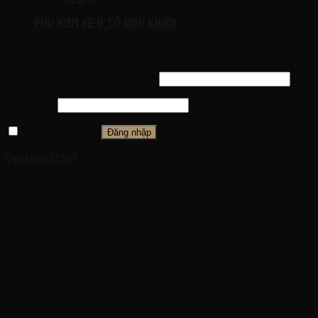
PHỤ KIỆN XE Ô TÔ ĐIỀU KHIỂN
Đăng nhập
Tên tài khoản hoặc địa chỉ email
*
Mật khẩu
*
Ghi nhớ mật khẩu
Đăng nhập
Quên mật khẩu?