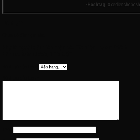
-Hashtag:
#xedienchobesh
Đánh giá
Chưa có đánh giá nào.
Hãy là người đầu tiên nhận xét “Xe điện trẻ em G63 6
bánh outstand 660, 1-10 tuổi”
Đánh giá của bạn
*
Đánh giá của bạn
*
Tên
*