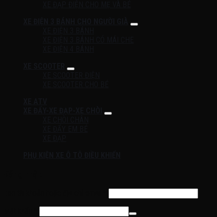
XE ĐẠP ĐIỆN CHO MẸ VÀ BÉ
XE ĐIỆN 3 BÁNH CHO NGƯỜI GIÀ
XE ĐIỆN 3 BÁNH
XE ĐIỆN 3 BÁNH CÓ MÁI CHE
XE ĐIỆN 4 BÁNH
XE SCOOTER
XE SCOOTER ĐIỆN
XE SCOOTER CHO BÉ
XE ATV
XE ĐẨY-XE ĐẠP-XE CHÒI
XE CHÒI CHÂN
XE ĐẨY EM BÉ
XE ĐẠP
PHỤ KIỆN XE Ô TÔ ĐIỀU KHIỂN
Đăng nhập
Tên tài khoản hoặc địa chỉ email
*
Mật khẩu
*