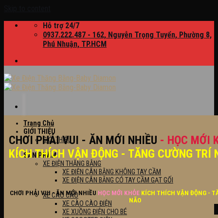
Skip to content
Hỗ trợ 24/7
0937.222.487 - 162, Nguyễn Trọng Tuyển, Phường 8,
Phú Nhuận, TP.HCM
Trang Chủ
GIỚI THIỆU
CHƠI PHẢI VUI - ĂN MỚI NHIỀU
- HỌC MỚI 
GIỚI THIỆU
KÍCH THÍCH VẬN ĐỘNG - TĂNG CƯỜNG TRÍ 
SẢN PHẨM
XE ĐIỆN THĂNG BẰNG
XE ĐIỆN CÂN BẰNG KHÔNG TAY CẦM
XE ĐIỆN CÂN BẰNG CÓ TAY CẦM GẠT GỐI
CHƠI PHẢI VUI - ĂN MỚI NHIỀU
HỌC MỚI KHỎE
KÍCH THÍCH VẬN ĐỘNG - T
XE CÀO CÀO
NÃO
XE CÀO CÀO ĐIỆN
XE XUỒNG ĐIỆN CHO BÉ