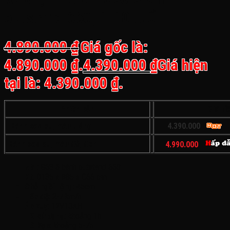
outstand 660, 1-10 tuổi
4.890.000
₫
Giá gốc là:
4.890.000 ₫.
4.390.000
₫
Giá hiện
tại là: 4.390.000 ₫.
Phiên bản
Giá ti
Bánh cao su, màu trắng
4.390.000
Bánh cao su, màu đỏ, đen
4.990.000
Mã
: G63 6 bánh outstand 660
Kt
: D135 x R85 x C66 cm
Chỗ ngồi rộng
: 45cm
Tốc độ
: 2-7 km/h
Ắc quy
: 12V10AH
TG sử dụng
: khoảng 1h
TG Sạc
: khoảng 5-7h