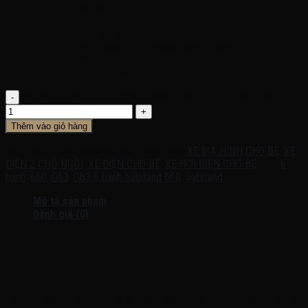
Động cơ
: 6 động cơ
Trọng lượng xe
: 12 kg
Tải tối đa
: 30-90 Kg
Tự lái
: từ xa và chân ga. Có thêm chân ga cho bố mẹ
Chất liệu
: Nhựa, Thép
Chức năng
: đèn, nhạc
Xe điện trẻ em G63 6 bánh outstand 660, 1-10 tuổi số lượng
Thêm vào giỏ hàng
SKU:
G63 6 bánh outstand 660
Danh mục:
XE ĐỊA HÌNH CHO BÉ
,
XE
ĐIỆN 2 CHỖ NGỒI
,
XE ĐIỆN CHO BÉ
,
XE HƠI ĐIỆN CHO BÉ
Thẻ:
6
bánh
,
660
,
G63
,
G63 6 bánh outstand 660
,
outstand
Mô tả sản phẩm
Đánh giá (0)
Video thực tế sản phẩm tại shop:
———————————————————-—————
Xe điện cho bé G63 6 bánh outstand 660 được thiết kế giống 90% xe