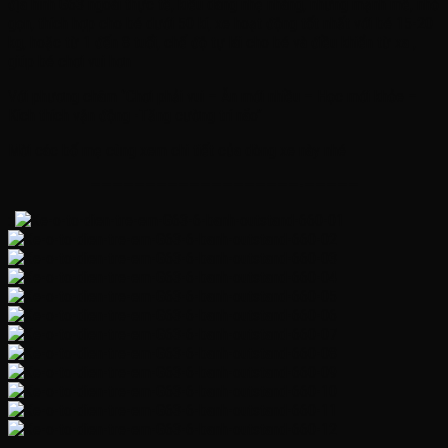
địa hình G63 ngoài thực tế, kiểu dáng nhẹ nhàng, nhưng mạnh mẽ, nhỏ
gọn, thích hợp cho bé dưới 50 kí, xe hoạt động tốt nhất với bé 15-20
kg, hoặc từ 1 đến 8 tuổi, chế độ tự lái cho bé và điều khiển từ xa ,
giúp bé chơi vui hơn
Với phương châm ‘’Chơi phải vui – Ăn mới nhiều – Học mới khỏe –
Kích thích vận động -Tăng cường trí não’’
Mời các bố mẹ cùng xem chi tiết của dòng xe này nhé
———————————————————-—————
: