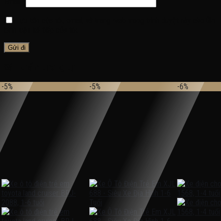
Email
*
Lưu tên của tôi, email, và trang web trong trình duyệt này cho lần
bình luận kế tiếp của tôi.
Sản phẩm tương tự
-5%
-5%
-6%