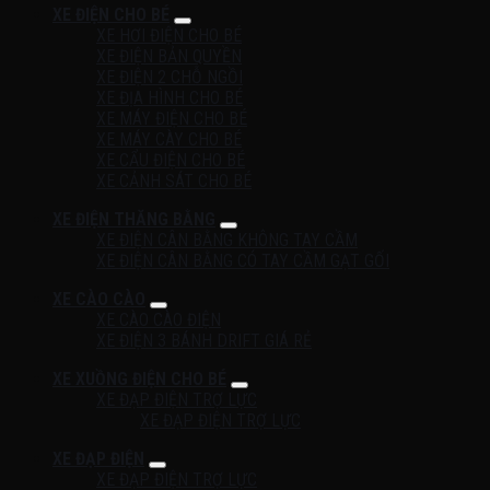
XE ĐIỆN CHO BÉ
XE HƠI ĐIỆN CHO BÉ
XE ĐIỆN BẢN QUYỀN
XE ĐIỆN 2 CHỖ NGỒI
XE ĐỊA HÌNH CHO BÉ
XE MÁY ĐIỆN CHO BÉ
XE MÁY CÀY CHO BÉ
XE CẨU ĐIỆN CHO BÉ
XE CẢNH SÁT CHO BÉ
XE ĐIỆN THĂNG BẰNG
XE ĐIỆN CÂN BẰNG KHÔNG TAY CẦM
XE ĐIỆN CÂN BẰNG CÓ TAY CẦM GẠT GỐI
XE CÀO CÀO
XE CÀO CÀO ĐIỆN
XE ĐIỆN 3 BÁNH DRIFT GIÁ RẺ
XE XUỒNG ĐIỆN CHO BÉ
XE ĐẠP ĐIỆN TRỢ LỰC
XE ĐẠP ĐIỆN TRỢ LỰC
XE ĐẠP ĐIỆN
XE ĐẠP ĐIỆN TRỢ LỰC