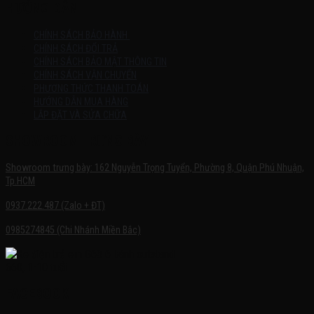
HƯỚNG DẪN
CHÍNH SÁCH BẢO HÀNH
CHÍNH SÁCH ĐỔI TRẢ
CHÍNH SÁCH BẢO MẬT THÔNG TIN
CHÍNH SÁCH VẬN CHUYỂN
PHƯƠNG THỨC THANH TOÁN
HƯỚNG DẪN MUA HÀNG
LẮP ĐẶT VÀ SỬA CHỮA
SHOWROOM TRƯNG BÀY
Showroom trưng bày: 162 Nguyễn Trọng Tuyển, Phường 8, Quận Phú Nhuận,
Tp.HCM
0937.222.487 (Zalo + ĐT)
0985274845 (Chi Nhánh Miền Bắc)
FACEBOOK