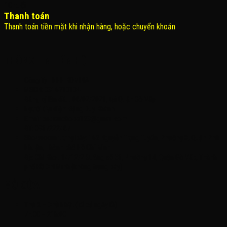
Thanh toán
Thanh toán tiền mặt khi nhận hàng, hoặc chuyển khoản
THÔNG TIN LIÊN HỆ
Công Ty TNHH KOMINA
MSDN: 0316713134
Đăng ký lần đầu: 08/02/2021, tại Quận Gò Vấp
Người đại diện: Đặng Duy Khánh
Email: xedienchobe123@gmail.com
ĐT: 0937222487
Showroom trưng bày: 162 Nguyễn Trọng Tuyển, Phường 8, Quận Phú
Nhuận, Thành phố Hồ Chí Minh
Địa Chỉ Kho : 14/12/2 Đường số 53, Phường 14, Quận Gò Vấp, Thành
phố Hồ Chí Minh (không trưng bày)
MỞ CỬA
Thứ 2 – Chủ Nhật (kể cả ngày lễ)
7h:00 – 21h:00