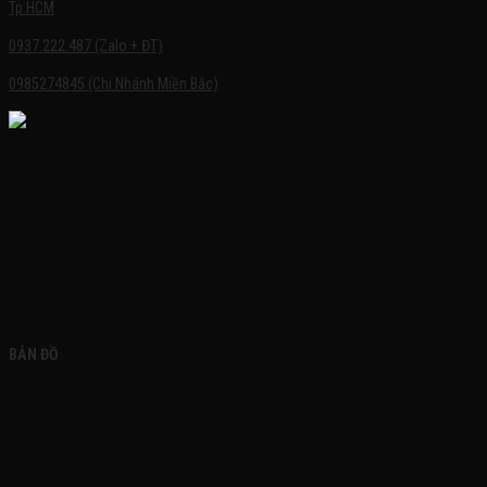
Tp.HCM
0937.222.487 (Zalo + ĐT)
0985274845 (Chi Nhánh Miền Bắc)
FACEBOOK
BẢN ĐỒ