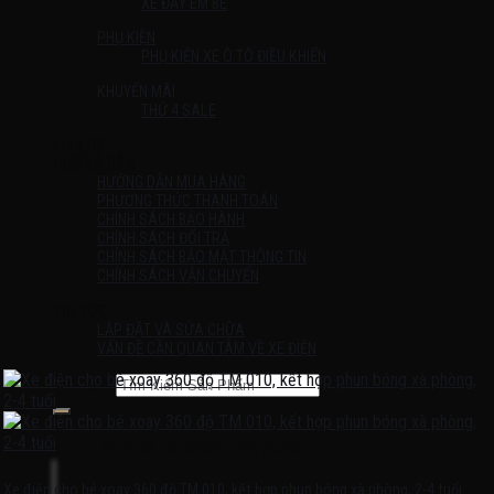
XE ĐẨY EM BÉ
PHỤ KIỆN
PHỤ KIỆN XE Ô TÔ ĐIỀU KHIỂN
KHUYẾN MÃI
THỨ 4 SALE
Liên Hệ
HƯỚNG DẪN
HƯỚNG DẪN MUA HÀNG
PHƯƠNG THỨC THANH TOÁN
CHÍNH SÁCH BẢO HÀNH
CHÍNH SÁCH ĐỔI TRẢ
CHÍNH SÁCH BẢO MẬT THÔNG TIN
CHÍNH SÁCH VẬN CHUYỂN
TIN TỨC
LẮP ĐẶT VÀ SỬA CHỮA
VẤN ĐỀ CẦN QUAN TÂM VỀ XE ĐIỆN
Tìm kiếm:
Chưa có sản phẩm trong giỏ hàng.
Xe điện cho bé xoay 360 độ TM 010, kết hợp phun bóng xà phòng, 2-4 tuổi