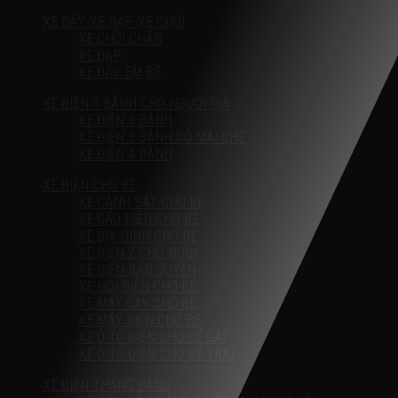
XE ĐẨY-XE ĐẠP-XE CHÒI
XE CHÒI CHÂN
XE ĐẠP
XE ĐẨY EM BÉ
XE ĐIỆN 3 BÁNH CHO NGƯỜI GIÀ
XE ĐIỆN 3 BÁNH
XE ĐIỆN 3 BÁNH CÓ MÁI CHE
XE ĐIỆN 4 BÁNH
XE ĐIỆN CHO BÉ
XE CẢNH SÁT CHO BÉ
XE CẨU ĐIỆN CHO BÉ
XE ĐỊA HÌNH CHO BÉ
XE ĐIỆN 2 CHỖ NGỒI
XE ĐIỆN BẢN QUYỀN
XE HƠI ĐIỆN CHO BÉ
XE MÁY CÀY CHO BÉ
XE MÁY ĐIỆN CHO BÉ
XE Ô TÔ ĐIỆN CHO BÉ GÁI
XE Ô TÔ ĐIỆN CHO BÉ TRAI
XE ĐIỆN THĂNG BẰNG