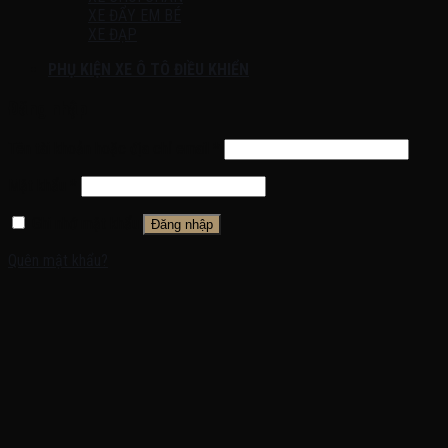
XE ĐẨY EM BÉ
XE ĐẠP
PHỤ KIỆN XE Ô TÔ ĐIỀU KHIỂN
Đăng nhập
Tên tài khoản hoặc địa chỉ email
*
Mật khẩu
*
Ghi nhớ mật khẩu
Đăng nhập
Quên mật khẩu?