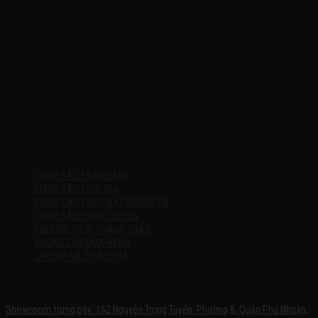
ĐT: 0937222487
Showroom trưng bày: 162 Nguyễn Trọng Tuyển, Phường 8, Quận Phú
Nhuận, Thành phố Hồ Chí Minh
Địa Chỉ Kho : 14/12/2 Đường số 53, Phường 14, Quận Gò Vấp, Thành
phố Hồ Chí Minh (không trưng bày)
MỞ CỬA
Thứ 2 – Chủ Nhật (kể cả ngày lễ)
7h:00 – 21h:00
HƯỚNG DẪN
CHÍNH SÁCH BẢO HÀNH
CHÍNH SÁCH ĐỔI TRẢ
CHÍNH SÁCH BẢO MẬT THÔNG TIN
CHÍNH SÁCH VẬN CHUYỂN
PHƯƠNG THỨC THANH TOÁN
HƯỚNG DẪN MUA HÀNG
LẮP ĐẶT VÀ SỬA CHỮA
SHOWROOM TRƯNG BÀY
Showroom trưng bày: 162 Nguyễn Trọng Tuyển, Phường 8, Quận Phú Nhuận,