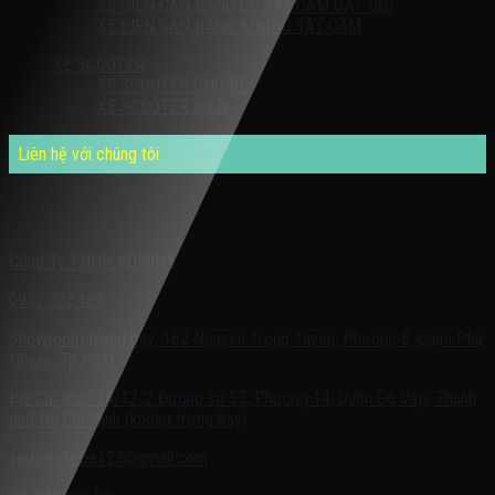
XE ĐIỆN CÂN BẰNG CÓ TAY CẦM GẠT GỐI
XE ĐIỆN CÂN BẰNG KHÔNG TAY CẦM
XE SCOOTER
XE SCOOTER CHO BÉ
XE SCOOTER ĐIỆN
Liên hệ với chúng tôi
Quý khách có nhu cầu cần được tư vấn – vui lòng liên hệ với chúng
tôi theo:
Công Ty TNHH KOMINA
0937.222.487
Showroom trưng bày: 162 Nguyễn Trọng Tuyển, Phường 8, Quận Phú
Nhuận, Tp.HCM
Địa Chỉ Kho: 14/12/2 Đường số 53, Phường 14, Quận Gò Vấp, Thành
phố Hồ Chí Minh (không trưng bày)
xedienchobe123@gmail.com