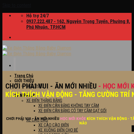
Skip to content
Hỗ trợ 24/7
0937.222.487 - 162, Nguyễn Trọng Tuyển, Phường 8,
Phú Nhuận, TP.HCM
Trang Chủ
GIỚI THIỆU
CHƠI PHẢI VUI - ĂN MỚI NHIỀU
- HỌC MỚI 
GIỚI THIỆU
KÍCH THÍCH VẬN ĐỘNG - TĂNG CƯỜNG TRÍ 
SẢN PHẨM
XE ĐIỆN THĂNG BẰNG
XE ĐIỆN CÂN BẰNG KHÔNG TAY CẦM
XE ĐIỆN CÂN BẰNG CÓ TAY CẦM GẠT GỐI
CHƠI PHẢI VUI - ĂN MỚI NHIỀU
HỌC MỚI KHỎE
KÍCH THÍCH VẬN ĐỘNG - T
XE CÀO CÀO
NÃO
XE CÀO CÀO ĐIỆN
XE XUỒNG ĐIỆN CHO BÉ