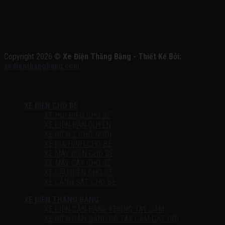
Copyright 2026 ©
Xe Điện Thăng Bằng - Thiết Kế Bởi:
xedienthangbang.com
XE ĐIỆN CHO BÉ
XE HƠI ĐIỆN CHO BÉ
XE ĐIỆN BẢN QUYỀN
XE ĐIỆN 2 CHỖ NGỒI
XE ĐỊA HÌNH CHO BÉ
XE MÁY ĐIỆN CHO BÉ
XE MÁY CÀY CHO BÉ
XE CẨU ĐIỆN CHO BÉ
XE CẢNH SÁT CHO BÉ
XE ĐIỆN THĂNG BẰNG
XE ĐIỆN CÂN BẰNG KHÔNG TAY CẦM
XE ĐIỆN CÂN BẰNG CÓ TAY CẦM GẠT GỐI