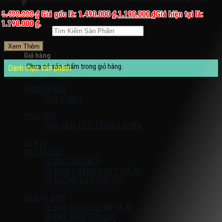
Đăng nhập / Đăng ký
1.490.000
₫
Giá gốc là: 1.490.000 ₫.
1.190.000
₫
Giá hiện tại là:
1.190.000 ₫.
Tìm kiếm:
Xem Thêm
Giỏ hàng
Chưa có sản phẩm trong giỏ hàng.
Danh mục sản phẩm
KHUYỄN MÃI
THỨ 4 SALE
PHỤ KIỆN
PHỤ KIỆN XE Ô TÔ ĐIỀU KHIỂN
XE ATV
XE CÀO CÀO
XE CÀO CÀO ĐIỆN
XE ĐIỆN 3 BÁNH DRIFT GIÁ RẺ
XE XUỒNG ĐIỆN CHO BÉ
XE ĐẠP ĐIỆN
XE ĐẠP ĐIỆN CHO MẸ VÀ BÉ
XE ĐẠP ĐIỆN TRỢ LỰC