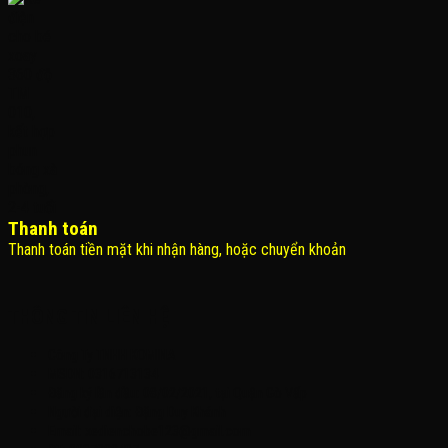
Thanh toán
Thanh toán tiền mặt khi nhận hàng, hoặc chuyển khoản
THÔNG TIN LIÊN HỆ
Công Ty TNHH KOMINA
MSDN: 0316713134
Đăng ký lần đầu: 08/02/2021, tại Quận Gò Vấp
Người đại diện: Đặng Duy Khánh
Email: xedienchobe123@gmail.com