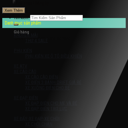
Đăng nhập / Đăng ký
Xem Thêm
Tìm kiếm:
Danh mục sản phẩm
Giỏ hàng
KHUYỄN MÃI
Chưa có sản phẩm trong giỏ hàng.
THỨ 4 SALE
PHỤ KIỆN
PHỤ KIỆN XE Ô TÔ ĐIỀU KHIỂN
XE ATV
XE CÀO CÀO
XE CÀO CÀO ĐIỆN
XE ĐIỆN 3 BÁNH DRIFT GIÁ RẺ
XE XUỒNG ĐIỆN CHO BÉ
XE ĐẠP ĐIỆN
XE ĐẠP ĐIỆN CHO MẸ VÀ BÉ
XE ĐẠP ĐIỆN TRỢ LỰC
XE ĐẨY-XE ĐẠP-XE CHÒI
XE CHÒI CHÂN