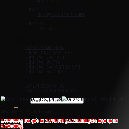
XE ĐẨY EM BÉ
PHỤ KIỆN
PHỤ KIỆN XE Ô TÔ ĐIỀU KHIỂN
KHUYẾN MÃI
THỨ 4 SALE
Liên Hệ
HƯỚNG DẪN
HƯỚNG DẪN MUA HÀNG
PHƯƠNG THỨC THANH TOÁN
CHÍNH SÁCH BẢO HÀNH
CHÍNH SÁCH ĐỔI TRẢ
CHÍNH SÁCH BẢO MẬT THÔNG TIN
CHÍNH SÁCH VẬN CHUYỂN
TIN TỨC
LẮP ĐẶT VÀ SỬA CHỮA
VẤN ĐỀ CẦN QUAN TÂM VỀ XE ĐIỆN
Tìm kiếm:
Xe ô tô trẻ em Q 1156, 1-4 tuổi
Chưa có sản phẩm trong giỏ hàng.
2.890.000
₫
Giá gốc là: 2.890.000 ₫.
2.790.000
₫
Giá hiện tại là:
2.790.000 ₫.