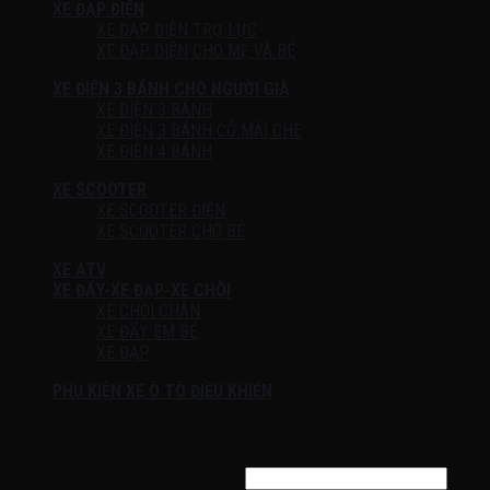
XE ĐẠP ĐIỆN
XE ĐẠP ĐIỆN TRỢ LỰC
XE ĐẠP ĐIỆN CHO MẸ VÀ BÉ
XE ĐIỆN 3 BÁNH CHO NGƯỜI GIÀ
XE ĐIỆN 3 BÁNH
XE ĐIỆN 3 BÁNH CÓ MÁI CHE
XE ĐIỆN 4 BÁNH
XE SCOOTER
XE SCOOTER ĐIỆN
XE SCOOTER CHO BÉ
XE ATV
XE ĐẨY-XE ĐẠP-XE CHÒI
XE CHÒI CHÂN
XE ĐẨY EM BÉ
XE ĐẠP
PHỤ KIỆN XE Ô TÔ ĐIỀU KHIỂN
Đăng nhập
Tên tài khoản hoặc địa chỉ email
*