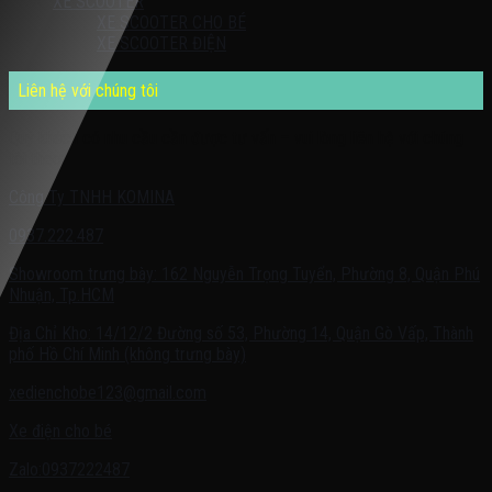
XE SCOOTER
XE SCOOTER CHO BÉ
XE SCOOTER ĐIỆN
Liên hệ với chúng tôi
Quý khách có nhu cầu cần được tư vấn – vui lòng liên hệ với chúng
tôi theo:
Công Ty TNHH KOMINA
0937.222.487
Showroom trưng bày: 162 Nguyễn Trọng Tuyển, Phường 8, Quận Phú
Nhuận, Tp.HCM
Địa Chỉ Kho: 14/12/2 Đường số 53, Phường 14, Quận Gò Vấp, Thành
phố Hồ Chí Minh (không trưng bày)
xedienchobe123@gmail.com
Xe điện cho bé
Zalo:0937222487