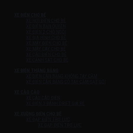
XE ĐIỆN CHO BÉ
XE HƠI ĐIỆN CHO BÉ
XE ĐIỆN BẢN QUYỀN
XE ĐIỆN 2 CHỖ NGỒI
XE ĐỊA HÌNH CHO BÉ
XE MÁY ĐIỆN CHO BÉ
XE MÁY CÀY CHO BÉ
XE CẨU ĐIỆN CHO BÉ
XE CẢNH SÁT CHO BÉ
XE ĐIỆN THĂNG BẰNG
XE ĐIỆN CÂN BẰNG KHÔNG TAY CẦM
XE ĐIỆN CÂN BẰNG CÓ TAY CẦM GẠT GỐI
XE CÀO CÀO
XE CÀO CÀO ĐIỆN
XE ĐIỆN 3 BÁNH DRIFT GIÁ RẺ
XE XUỒNG ĐIỆN CHO BÉ
XE ĐẠP ĐIỆN TRỢ LỰC
XE ĐẠP ĐIỆN TRỢ LỰC