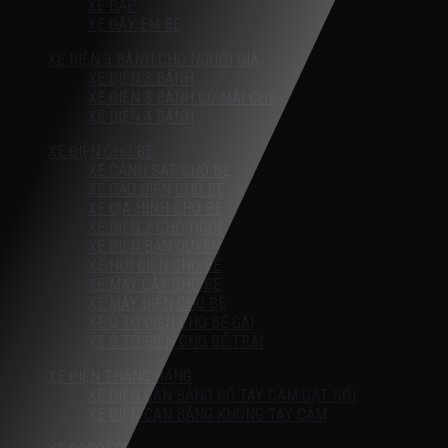
XE ĐẠP
XE ĐẨY EM BÉ
XE ĐIỆN 3 BÁNH CHO NGƯỜI GIÀ
XE ĐIỆN 3 BÁNH
XE ĐIỆN 3 BÁNH CÓ MÁI CHE
XE ĐIỆN 4 BÁNH
XE ĐIỆN CHO BÉ
XE CẢNH SÁT CHO BÉ
XE CẨU ĐIỆN CHO BÉ
XE ĐỊA HÌNH CHO BÉ
XE ĐIỆN 2 CHỖ NGỒI
XE ĐIỆN BẢN QUYỀN
XE HƠI ĐIỆN CHO BÉ
XE MÁY CÀY CHO BÉ
XE MÁY ĐIỆN CHO BÉ
XE Ô TÔ ĐIỆN CHO BÉ GÁI
XE Ô TÔ ĐIỆN CHO BÉ TRAI
XE ĐIỆN THĂNG BẰNG
XE ĐIỆN CÂN BẰNG CÓ TAY CẦM GẠT GỐI
XE ĐIỆN CÂN BẰNG KHÔNG TAY CẦM