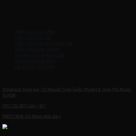
Thứ 2 – Chủ Nhật (kể cả ngày lễ)
7h:00 – 21h:00
HƯỚNG DẪN
CHÍNH SÁCH BẢO HÀNH
CHÍNH SÁCH ĐỔI TRẢ
CHÍNH SÁCH BẢO MẬT THÔNG TIN
CHÍNH SÁCH VẬN CHUYỂN
PHƯƠNG THỨC THANH TOÁN
HƯỚNG DẪN MUA HÀNG
LẮP ĐẶT VÀ SỬA CHỮA
SHOWROOM TRƯNG BÀY
Showroom trưng bày: 162 Nguyễn Trọng Tuyển, Phường 8, Quận Phú Nhuận,
Tp.HCM
0937.222.487 (Zalo + ĐT)
0985274845 (Chi Nhánh Miền Bắc)