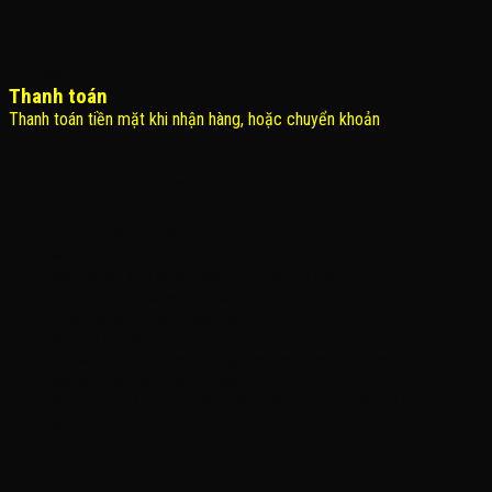
Thanh toán
Thanh toán tiền mặt khi nhận hàng, hoặc chuyển khoản
THÔNG TIN LIÊN HỆ
Công Ty TNHH KOMINA
MSDN: 0316713134
Đăng ký lần đầu: 08/02/2021, tại Quận Gò Vấp
Người đại diện: Đặng Duy Khánh
Email: xedienchobe123@gmail.com
ĐT: 0937222487
Showroom trưng bày: 162 Nguyễn Trọng Tuyển, Phường 8, Quận Phú
Nhuận, Thành phố Hồ Chí Minh
Địa Chỉ Kho : 14/12/2 Đường số 53, Phường 14, Quận Gò Vấp, Thành
phố Hồ Chí Minh (không trưng bày)
MỞ CỬA