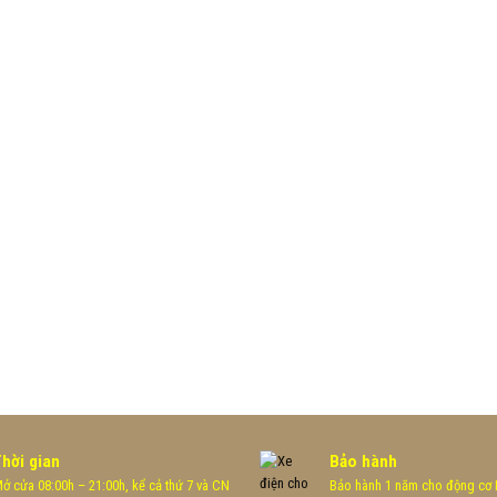
Thời gian
Bảo hành
ở cửa 08:00h – 21:00h, kể cả thứ 7 và CN
Bảo hành 1 năm cho động cơ H