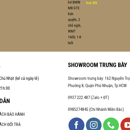
trọn đời
A
SHOWROOM TRƯNG BÀY
Chủ Nhật (kể cả ngày lễ)
Showroom trưng bày: 162 Nguyễn Trọ
Phường 8, Quận Phú Nhuận, Tp.HCM
21h:00
0937.222.487 (Zalo + ĐT)
DẪN
0985274845 (Chi Nhánh Miền Bắc)
SÁCH BẢO HÀNH
ÁCH ĐỔI TRẢ