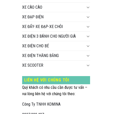
XE CÀO CÀO
XE ĐẠP ĐIỆN
XE ĐẨY-XE ĐẠP-XE CHÒI
XE ĐIỆN 3 BÁNH CHO NGƯỜI GIÀ
XE ĐIỆN CHO BÉ
XE ĐIỆN THĂNG BẰNG
XE SCOOTER
LIÊN HỆ VỚI CHÚNG TÔI
Quý khách có nhu cầu cần được tư vấn –
vui lòng liên hệ với chúng tôi theo:
Công Ty TNHH KOMINA