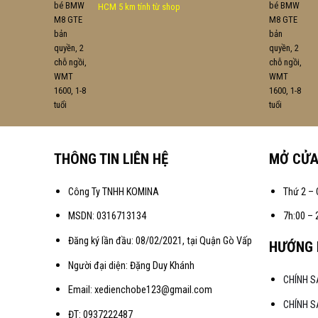
HCM 5 km tính từ shop
THÔNG TIN LIÊN HỆ
MỞ CỬ
Công Ty TNHH KOMINA
Thứ 2 – 
MSDN: 0316713134
7h:00 – 
Đăng ký lần đầu: 08/02/2021, tại Quận Gò Vấp
HƯỚNG 
Người đại diện: Đặng Duy Khánh
CHÍNH 
Email: xedienchobe123@gmail.com
CHÍNH S
ĐT: 0937222487