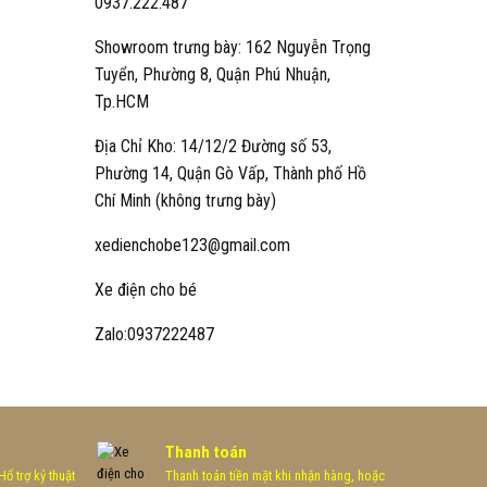
0937.222.487
Showroom trưng bày: 162 Nguyễn Trọng
Tuyển, Phường 8, Quận Phú Nhuận,
Tp.HCM
Địa Chỉ Kho: 14/12/2 Đường số 53,
Phường 14, Quận Gò Vấp, Thành phố Hồ
Chí Minh (không trưng bày)
xedienchobe123@gmail.com
Xe điện cho bé
Zalo:0937222487
Thanh toán
ổ trợ kỷ thuật
Thanh toán tiền mặt khi nhận hàng, hoặc