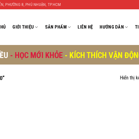
YỂN, PHƯỜNG 8, PHÚ NHUẬN, TP.HCM
CHỦ
GIỚI THIỆU
SẢN PHẨM
LIÊN HỆ
HƯỚNG DẪN
T
IỀU
- HỌC MỚI KHỎE
- KÍCH THÍCH VẬN ĐỘ
0”
Hiển thị 