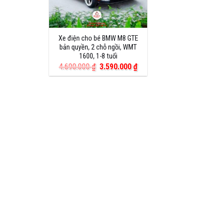
Xe điện cho bé BMW M8 GTE
bản quyền, 2 chỗ ngồi, WMT
1600, 1-8 tuổi
Giá
Giá
4.690.000
₫
3.590.000
₫
gốc
hiện
là:
tại
4.690.000 ₫.
là:
3.590.000 ₫.