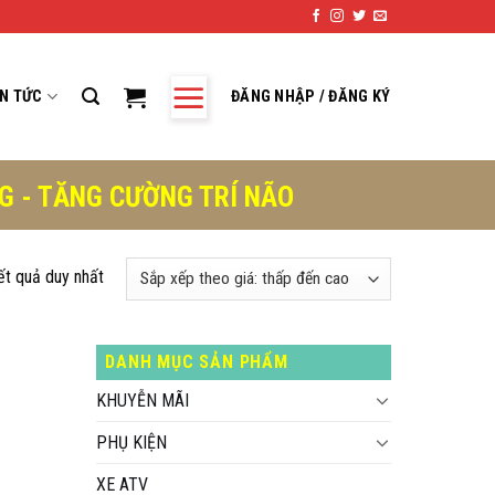
IN TỨC
ĐĂNG NHẬP / ĐĂNG KÝ
NG - TĂNG CƯỜNG TRÍ NÃO
kết quả duy nhất
DANH MỤC SẢN PHẨM
KHUYỄN MÃI
PHỤ KIỆN
XE ATV