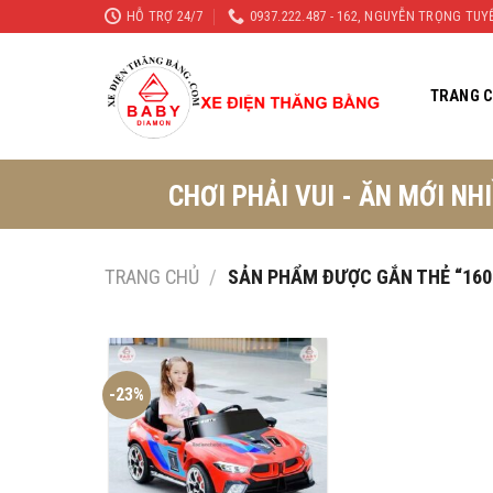
Skip
HỖ TRỢ 24/7
0937.222.487 - 162, NGUYỄN TRỌNG TU
to
content
TRANG 
CHƠI PHẢI VUI - ĂN MỚI NH
TRANG CHỦ
/
SẢN PHẨM ĐƯỢC GẮN THẺ “160
-23%