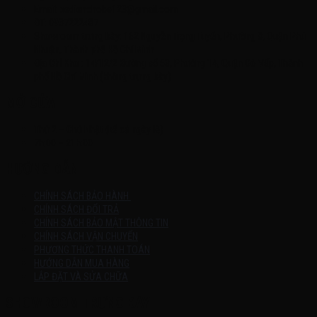
Email: xedienchobe123@gmail.com
ĐT: 0937222487
Showroom trưng bày: 162 Nguyễn Trọng Tuyển, Phường 8, Quận Phú
Nhuận, Thành phố Hồ Chí Minh
Địa Chỉ Kho : 14/12/2 Đường số 53, Phường 14, Quận Gò Vấp, Thành
phố Hồ Chí Minh (không trưng bày)
MỞ CỬA
Thứ 2 – Chủ Nhật (kể cả ngày lễ)
7h:00 – 21h:00
HƯỚNG DẪN
CHÍNH SÁCH BẢO HÀNH
CHÍNH SÁCH ĐỔI TRẢ
CHÍNH SÁCH BẢO MẬT THÔNG TIN
CHÍNH SÁCH VẬN CHUYỂN
PHƯƠNG THỨC THANH TOÁN
HƯỚNG DẪN MUA HÀNG
LẮP ĐẶT VÀ SỬA CHỮA
SHOWROOM TRƯNG BÀY