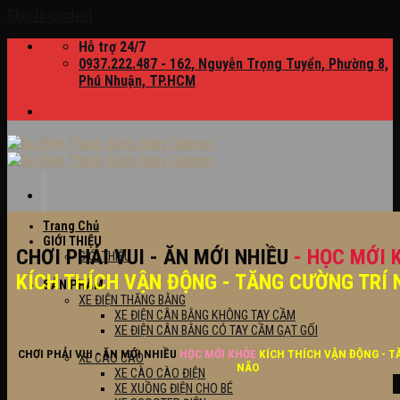
Skip to content
Hỗ trợ 24/7
0937.222.487 - 162, Nguyễn Trọng Tuyển, Phường 8,
Phú Nhuận, TP.HCM
Trang Chủ
GIỚI THIỆU
CHƠI PHẢI VUI - ĂN MỚI NHIỀU
- HỌC MỚI 
GIỚI THIỆU
KÍCH THÍCH VẬN ĐỘNG - TĂNG CƯỜNG TRÍ 
SẢN PHẨM
XE ĐIỆN THĂNG BẰNG
XE ĐIỆN CÂN BẰNG KHÔNG TAY CẦM
XE ĐIỆN CÂN BẰNG CÓ TAY CẦM GẠT GỐI
CHƠI PHẢI VUI - ĂN MỚI NHIỀU
HỌC MỚI KHỎE
KÍCH THÍCH VẬN ĐỘNG - T
XE CÀO CÀO
NÃO
XE CÀO CÀO ĐIỆN
XE XUỒNG ĐIỆN CHO BÉ