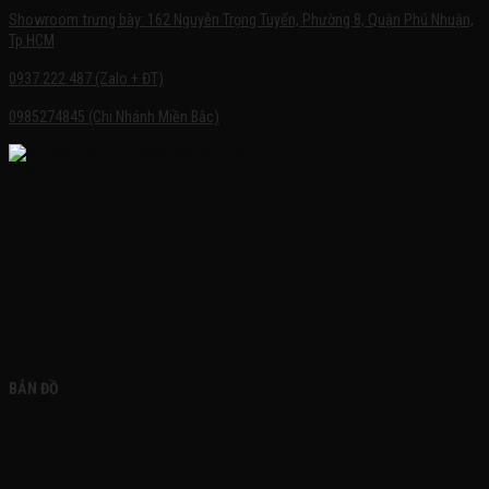
Showroom trưng bày: 162 Nguyễn Trọng Tuyển, Phường 8, Quận Phú Nhuận,
Tp.HCM
0937.222.487 (Zalo + ĐT)
0985274845 (Chi Nhánh Miền Bắc)
FACEBOOK
BẢN ĐỒ