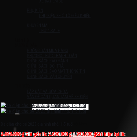
XE ĐẨY EM BÉ
PHỤ KIỆN
PHỤ KIỆN XE Ô TÔ ĐIỀU KHIỂN
KHUYẾN MÃI
THỨ 4 SALE
Liên Hệ
HƯỚNG DẪN
HƯỚNG DẪN MUA HÀNG
PHƯƠNG THỨC THANH TOÁN
CHÍNH SÁCH BẢO HÀNH
CHÍNH SÁCH ĐỔI TRẢ
CHÍNH SÁCH BẢO MẬT THÔNG TIN
CHÍNH SÁCH VẬN CHUYỂN
TIN TỨC
LẮP ĐẶT VÀ SỬA CHỮA
VẤN ĐỀ CẦN QUAN TÂM VỀ XE ĐIỆN
Tìm kiếm:
Chưa có sản phẩm trong giỏ hàng.
Xe điện cho bé 2023 địa hình nhỏ, 1-5 tuổi
2.690.000
₫
Giá gốc là: 2.690.000 ₫.
1.990.000
₫
Giá hiện tại là: