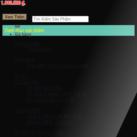
1.990.000 ₫.
Đăng nhập / Đăng ký
Xem Thêm
Tìm kiếm:
Danh mục sản phẩm
Giỏ hàng
Chưa có sản phẩm trong giỏ hàng.
KHUYỄN MÃI
THỨ 4 SALE
PHỤ KIỆN
PHỤ KIỆN XE Ô TÔ ĐIỀU KHIỂN
XE ATV
XE CÀO CÀO
XE CÀO CÀO ĐIỆN
XE ĐIỆN 3 BÁNH DRIFT GIÁ RẺ
XE XUỒNG ĐIỆN CHO BÉ
XE ĐẠP ĐIỆN
XE ĐẠP ĐIỆN CHO MẸ VÀ BÉ
XE ĐẠP ĐIỆN TRỢ LỰC
XE ĐẨY-XE ĐẠP-XE CHÒI