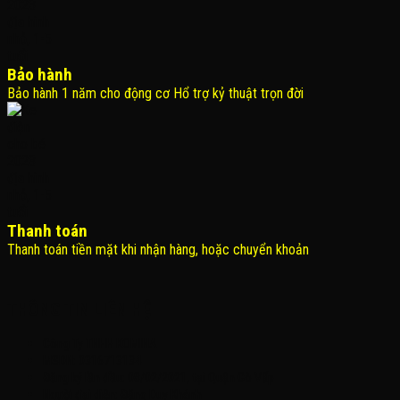
Bảo hành
Bảo hành 1 năm cho động cơ Hổ trợ kỷ thuật trọn đời
Thanh toán
Thanh toán tiền mặt khi nhận hàng, hoặc chuyển khoản
THÔNG TIN LIÊN HỆ
Công Ty TNHH KOMINA
MSDN: 0316713134
Đăng ký lần đầu: 08/02/2021, tại Quận Gò Vấp
Người đại diện: Đặng Duy Khánh