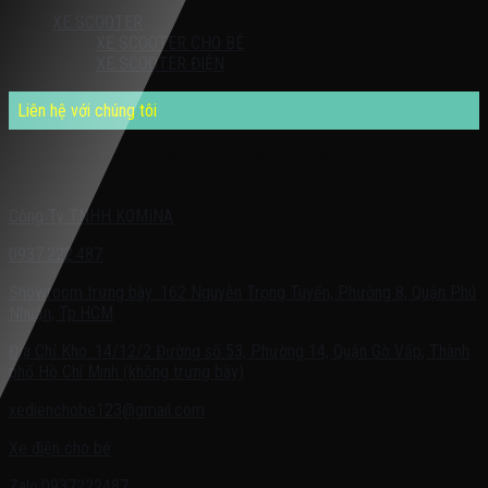
XE SCOOTER
XE SCOOTER CHO BÉ
XE SCOOTER ĐIỆN
Liên hệ với chúng tôi
Quý khách có nhu cầu cần được tư vấn – vui lòng liên hệ với chúng
tôi theo:
Công Ty TNHH KOMINA
0937.222.487
Showroom trưng bày: 162 Nguyễn Trọng Tuyển, Phường 8, Quận Phú
Nhuận, Tp.HCM
Địa Chỉ Kho: 14/12/2 Đường số 53, Phường 14, Quận Gò Vấp, Thành
phố Hồ Chí Minh (không trưng bày)
xedienchobe123@gmail.com
Xe điện cho bé
Zalo:0937222487