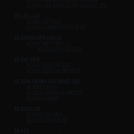
XE ĐIỆN CÂN BẰNG CÓ TAY CẦM GẠT GỐI
XE CÀO CÀO
XE CÀO CÀO ĐIỆN
XE ĐIỆN 3 BÁNH DRIFT GIÁ RẺ
XE XUỒNG ĐIỆN CHO BÉ
XE ĐẠP ĐIỆN TRỢ LỰC
XE ĐẠP ĐIỆN TRỢ LỰC
XE ĐẠP ĐIỆN
XE ĐẠP ĐIỆN TRỢ LỰC
XE ĐẠP ĐIỆN CHO MẸ VÀ BÉ
XE ĐIỆN 3 BÁNH CHO NGƯỜI GIÀ
XE ĐIỆN 3 BÁNH
XE ĐIỆN 3 BÁNH CÓ MÁI CHE
XE ĐIỆN 4 BÁNH
XE SCOOTER
XE SCOOTER ĐIỆN
XE SCOOTER CHO BÉ
XE ATV