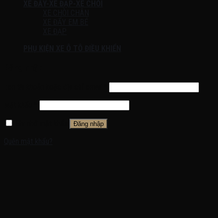
XE ĐẨY-XE ĐẠP-XE CHÒI
XE CHÒI CHÂN
XE ĐẨY EM BÉ
XE ĐẠP
PHỤ KIỆN XE Ô TÔ ĐIỀU KHIỂN
Đăng nhập
Tên tài khoản hoặc địa chỉ email
*
Mật khẩu
*
Ghi nhớ mật khẩu
Đăng nhập
Quên mật khẩu?