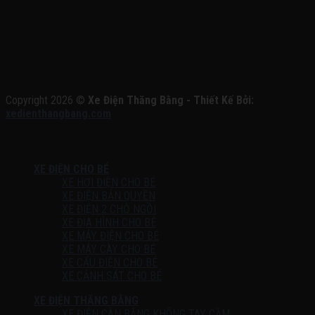
Copyright 2026 ©
Xe Điện Thăng Bằng - Thiết Kế Bởi:
xedienthangbang.com
XE ĐIỆN CHO BÉ
XE HƠI ĐIỆN CHO BÉ
XE ĐIỆN BẢN QUYỀN
XE ĐIỆN 2 CHỖ NGỒI
XE ĐỊA HÌNH CHO BÉ
XE MÁY ĐIỆN CHO BÉ
XE MÁY CÀY CHO BÉ
XE CẨU ĐIỆN CHO BÉ
XE CẢNH SÁT CHO BÉ
XE ĐIỆN THĂNG BẰNG
XE ĐIỆN CÂN BẰNG KHÔNG TAY CẦM