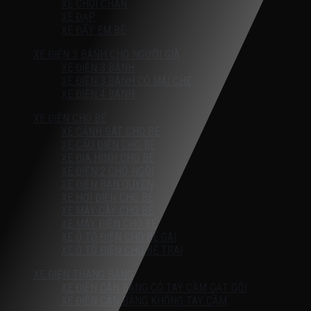
XE CHÒI CHÂN
XE ĐẠP
XE ĐẨY EM BÉ
XE ĐIỆN 3 BÁNH CHO NGƯỜI GIÀ
XE ĐIỆN 3 BÁNH
XE ĐIỆN 3 BÁNH CÓ MÁI CHE
XE ĐIỆN 4 BÁNH
XE ĐIỆN CHO BÉ
XE CẢNH SÁT CHO BÉ
XE CẨU ĐIỆN CHO BÉ
XE ĐỊA HÌNH CHO BÉ
XE ĐIỆN 2 CHỖ NGỒI
XE ĐIỆN BẢN QUYỀN
XE HƠI ĐIỆN CHO BÉ
XE MÁY CÀY CHO BÉ
XE MÁY ĐIỆN CHO BÉ
XE Ô TÔ ĐIỆN CHO BÉ GÁI
XE Ô TÔ ĐIỆN CHO BÉ TRAI
XE ĐIỆN THĂNG BẰNG
XE ĐIỆN CÂN BẰNG CÓ TAY CẦM GẠT GỐI
XE ĐIỆN CÂN BẰNG KHÔNG TAY CẦM