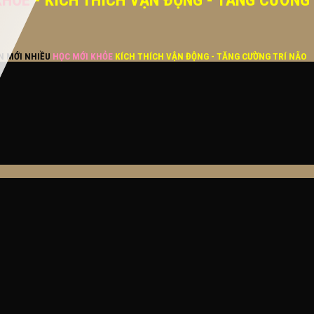
KHỎE
- KÍCH THÍCH VẬN ĐỘNG - TĂNG CƯỜNG
ĂN MỚI NHIỀU
HỌC MỚI KHỎE
KÍCH THÍCH VẬN ĐỘNG - TĂNG CƯỜNG TRÍ NÃO