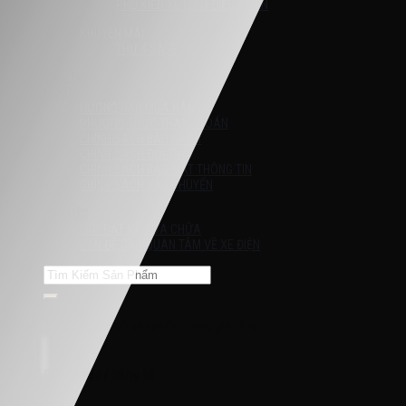
PHỤ KIỆN XE Ô TÔ ĐIỀU KHIỂN
KHUYẾN MÃI
THỨ 4 SALE
Liên Hệ
HƯỚNG DẪN
HƯỚNG DẪN MUA HÀNG
PHƯƠNG THỨC THANH TOÁN
CHÍNH SÁCH BẢO HÀNH
CHÍNH SÁCH ĐỔI TRẢ
CHÍNH SÁCH BẢO MẬT THÔNG TIN
CHÍNH SÁCH VẬN CHUYỂN
TIN TỨC
LẮP ĐẶT VÀ SỬA CHỮA
VẤN ĐỀ CẦN QUAN TÂM VỀ XE ĐIỆN
Tìm
kiếm:
Chưa có sản phẩm trong giỏ hàng.
Đăng nhập / Đăng ký