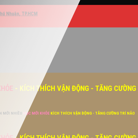
Phú Nhuận, TP.HCM
KHỎE
- KÍCH THÍCH VẬN ĐỘNG - TĂNG CƯỜNG
ĂN MỚI NHIỀU
HỌC MỚI KHỎE
KÍCH THÍCH VẬN ĐỘNG - TĂNG CƯỜNG TRÍ NÃO