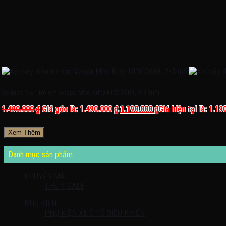
Xe máy điện trẻ em Vespa Mèo Kitty HLW 2688, 2-3 tuổi
1.490.000
₫
Giá gốc là: 1.490.000 ₫.
1.190.000
₫
Giá hiện tại là: 1.19
Xem Thêm
Danh mục sản phẩm
KHUYỄN MÃI
THỨ 4 SALE
PHỤ KIỆN
PHỤ KIỆN XE Ô TÔ ĐIỀU KHIỂN