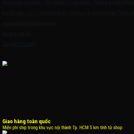
Showroom trưng bày: 162 Nguyễn Trọng Tuyển, Phường 8, Quận Phú 
Địa Chỉ Kho: 14/12/2 Đường số 53, Phường 14, Quận Gò Vấp, Thành ph
xedienchobe123@gmail.com
Xe điện cho bé
Zalo:0937222487
Giao hàng toàn quốc
Miễn phí ship trong khu vực nội thành Tp. HCM 5 km tính từ shop