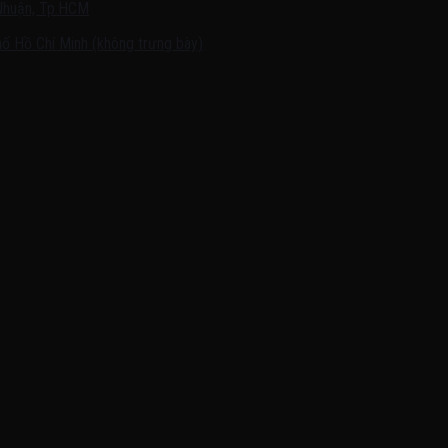
Nhuận, Tp.HCM
ố Hồ Chí Minh (không trưng bày)