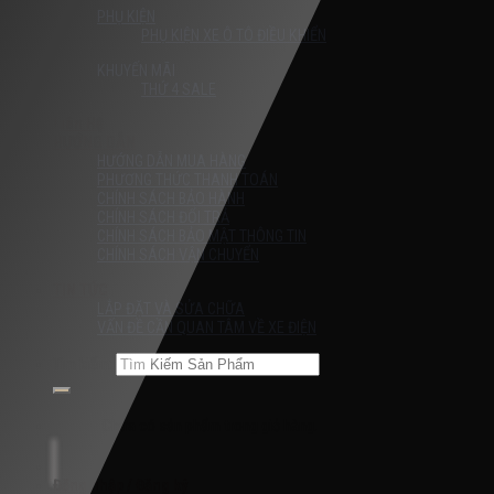
PHỤ KIỆN
PHỤ KIỆN XE Ô TÔ ĐIỀU KHIỂN
KHUYẾN MÃI
THỨ 4 SALE
Liên Hệ
HƯỚNG DẪN
HƯỚNG DẪN MUA HÀNG
PHƯƠNG THỨC THANH TOÁN
CHÍNH SÁCH BẢO HÀNH
CHÍNH SÁCH ĐỔI TRẢ
CHÍNH SÁCH BẢO MẬT THÔNG TIN
CHÍNH SÁCH VẬN CHUYỂN
TIN TỨC
LẮP ĐẶT VÀ SỬA CHỮA
VẤN ĐỀ CẦN QUAN TÂM VỀ XE ĐIỆN
Tìm kiếm:
Chưa có sản phẩm trong giỏ hàng.
Đăng nhập / Đăng ký