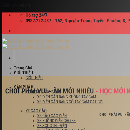
Skip to content
Hỗ trợ 24/7
0937.222.487 - 162, Nguyễn Trọng Tuyển, Phường 8, 
Trang Chủ
GIỚI THIỆU
GIỚI THIỆU
SẢN PHẨM
CHƠI PHẢI VUI - ĂN MỚI NHIỀU
- HỌC MỚI 
XE ĐIỆN THĂNG BẰNG
XE ĐIỆN CÂN BẰNG KHÔNG TAY CẦM
XE ĐIỆN CÂN BẰNG CÓ TAY CẦM GẠT GỐI
XE CÀO CÀO
CHƠI PHẢI VUI - 
XE CÀO CÀO ĐIỆN
XE XUỒNG ĐIỆN CHO BÉ
XE SCOOTER ĐIỆN