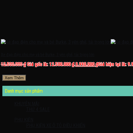
Xe đạp điện cho mẹ và bé Burke, 3 yên ghế, tải trọng lớn
12.500.000
₫
Giá gốc là: 12.500.000 ₫.
9.990.000
₫
Giá hiện tại là: 9.
Xem Thêm
Danh mục sản phẩm
KHUYỄN MÃI
THỨ 4 SALE
PHỤ KIỆN
PHỤ KIỆN XE Ô TÔ ĐIỀU KHIỂN