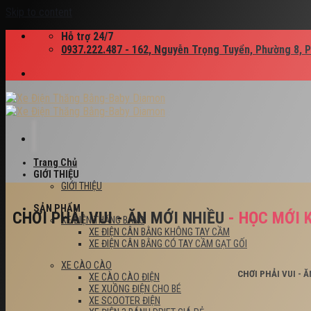
Skip to content
Hỗ trợ 24/7
0937.222.487 - 162, Nguyễn Trọng Tuyển, Phường 8, 
Trang Chủ
GIỚI THIỆU
GIỚI THIỆU
SẢN PHẨM
CHƠI PHẢI VUI - ĂN MỚI NHIỀU
- HỌC MỚI 
XE ĐIỆN THĂNG BẰNG
XE ĐIỆN CÂN BẰNG KHÔNG TAY CẦM
XE ĐIỆN CÂN BẰNG CÓ TAY CẦM GẠT GỐI
XE CÀO CÀO
CHƠI PHẢI VUI - 
XE CÀO CÀO ĐIỆN
XE XUỒNG ĐIỆN CHO BÉ
XE SCOOTER ĐIỆN