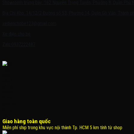
Showroom trưng bày: 162 Nguyễn Trọng Tuyển, Phường 8, Quận Phú 
Địa Chỉ Kho: 14/12/2 Đường số 53, Phường 14, Quận Gò Vấp, Thành ph
xedienchobe123@gmail.com
Xe điện cho bé
Zalo:0937222487
Giao hàng toàn quốc
Miễn phí ship trong khu vực nội thành Tp. HCM 5 km tính từ shop