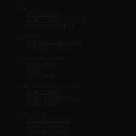
XE ATV
XE CÀO CÀO
XE CÀO CÀO ĐIỆN
XE ĐIỆN 3 BÁNH DRIFT GIÁ RẺ
XE XUỒNG ĐIỆN CHO BÉ
XE ĐẠP ĐIỆN
XE ĐẠP ĐIỆN CHO MẸ VÀ BÉ
XE ĐẠP ĐIỆN TRỢ LỰC
XE ĐẨY-XE ĐẠP-XE CHÒI
XE CHÒI CHÂN
XE ĐẠP
XE ĐẨY EM BÉ
XE ĐIỆN 3 BÁNH CHO NGƯỜI GIÀ
XE ĐIỆN 3 BÁNH
XE ĐIỆN 3 BÁNH CÓ MÁI CHE
XE ĐIỆN 4 BÁNH
XE ĐIỆN CHO BÉ
XE CẢNH SÁT CHO BÉ
XE CẨU ĐIỆN CHO BÉ
XE ĐỊA HÌNH CHO BÉ