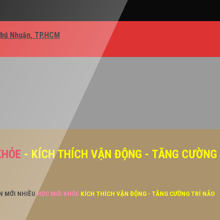
Phú Nhuận, TP.HCM
KHỎE
- KÍCH THÍCH VẬN ĐỘNG - TĂNG CƯỜNG
ĂN MỚI NHIỀU
HỌC MỚI KHỎE
KÍCH THÍCH VẬN ĐỘNG - TĂNG CƯỜNG TRÍ NÃO