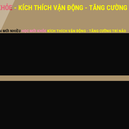
KHỎE
- KÍCH THÍCH VẬN ĐỘNG - TĂNG CƯỜNG
ĂN MỚI NHIỀU
HỌC MỚI KHỎE
KÍCH THÍCH VẬN ĐỘNG - TĂNG CƯỜNG TRÍ NÃO