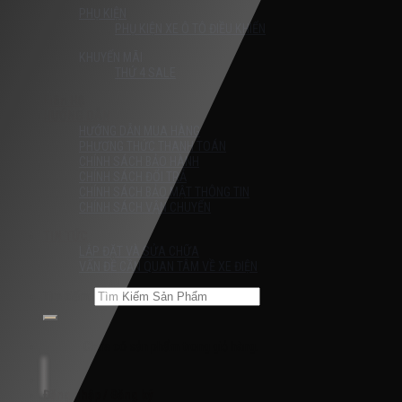
PHỤ KIỆN
PHỤ KIỆN XE Ô TÔ ĐIỀU KHIỂN
KHUYẾN MÃI
THỨ 4 SALE
Liên Hệ
HƯỚNG DẪN
HƯỚNG DẪN MUA HÀNG
PHƯƠNG THỨC THANH TOÁN
CHÍNH SÁCH BẢO HÀNH
CHÍNH SÁCH ĐỔI TRẢ
CHÍNH SÁCH BẢO MẬT THÔNG TIN
CHÍNH SÁCH VẬN CHUYỂN
TIN TỨC
LẮP ĐẶT VÀ SỬA CHỮA
VẤN ĐỀ CẦN QUAN TÂM VỀ XE ĐIỆN
Tìm kiếm:
Chưa có sản phẩm trong giỏ hàng.
Đăng nhập / Đăng ký