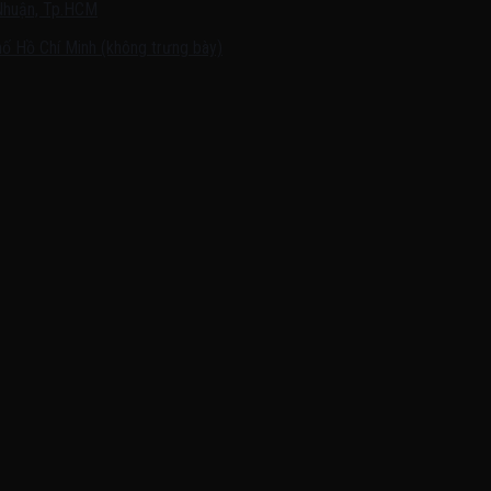
Nhuận, Tp.HCM
ố Hồ Chí Minh (không trưng bày)