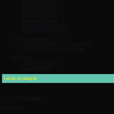
XE ĐIỆN 2 CHỖ NGỒI
XE ĐIỆN BẢN QUYỀN
XE HƠI ĐIỆN CHO BÉ
XE MÁY CÀY CHO BÉ
XE MÁY ĐIỆN CHO BÉ
XE Ô TÔ ĐIỆN CHO BÉ GÁI
XE Ô TÔ ĐIỆN CHO BÉ TRAI
XE ĐIỆN THĂNG BẰNG
XE ĐIỆN CÂN BẰNG CÓ TAY CẦM GẠT GỐI
XE ĐIỆN CÂN BẰNG KHÔNG TAY CẦM
XE SCOOTER
XE SCOOTER CHO BÉ
XE SCOOTER ĐIỆN
Liên hệ với chúng tôi
Quý khách có nhu cầu cần được tư vấn – vui lòng liên hệ với chúng tôi 
Công Ty TNHH KOMINA
0937.222.487