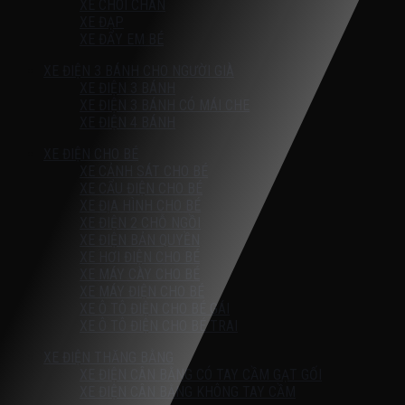
XE CHÒI CHÂN
XE ĐẠP
XE ĐẨY EM BÉ
XE ĐIỆN 3 BÁNH CHO NGƯỜI GIÀ
XE ĐIỆN 3 BÁNH
XE ĐIỆN 3 BÁNH CÓ MÁI CHE
XE ĐIỆN 4 BÁNH
XE ĐIỆN CHO BÉ
XE CẢNH SÁT CHO BÉ
XE CẨU ĐIỆN CHO BÉ
XE ĐỊA HÌNH CHO BÉ
XE ĐIỆN 2 CHỖ NGỒI
XE ĐIỆN BẢN QUYỀN
XE HƠI ĐIỆN CHO BÉ
XE MÁY CÀY CHO BÉ
XE MÁY ĐIỆN CHO BÉ
XE Ô TÔ ĐIỆN CHO BÉ GÁI
XE Ô TÔ ĐIỆN CHO BÉ TRAI
XE ĐIỆN THĂNG BẰNG
XE ĐIỆN CÂN BẰNG CÓ TAY CẦM GẠT GỐI
XE ĐIỆN CÂN BẰNG KHÔNG TAY CẦM