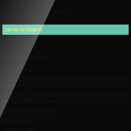
XE SCOOTER
XE SCOOTER CHO BÉ
XE SCOOTER ĐIỆN
Liên hệ với chúng tôi
Quý khách có nhu cầu cần được tư vấn – vui lòng liên hệ với chúng
tôi theo:
Công Ty TNHH KOMINA
0937.222.487
Showroom trưng bày: 162 Nguyễn Trọng Tuyển, Phường 8, Quận Phú
Nhuận, Tp.HCM
Địa Chỉ Kho: 14/12/2 Đường số 53, Phường 14, Quận Gò Vấp, Thành
phố Hồ Chí Minh (không trưng bày)
xedienchobe123@gmail.com
Xe điện cho bé
Zalo:0937222487