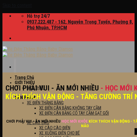
Skip to content
Hỗ trợ 24/7
0937.222.487 - 162, Nguyễn Trọng Tuyển, Phường 8,
Phú Nhuận, TP.HCM
Trang Chủ
GIỚI THIỆU
CHƠI PHẢI VUI - ĂN MỚI NHIỀU
- HỌC MỚI 
GIỚI THIỆU
KÍCH THÍCH VẬN ĐỘNG - TĂNG CƯỜNG TRÍ 
SẢN PHẨM
XE ĐIỆN THĂNG BẰNG
XE ĐIỆN CÂN BẰNG KHÔNG TAY CẦM
XE ĐIỆN CÂN BẰNG CÓ TAY CẦM GẠT GỐI
CHƠI PHẢI VUI - ĂN MỚI NHIỀU
HỌC MỚI KHỎE
KÍCH THÍCH VẬN ĐỘNG - T
XE CÀO CÀO
NÃO
XE CÀO CÀO ĐIỆN
XE XUỒNG ĐIỆN CHO BÉ