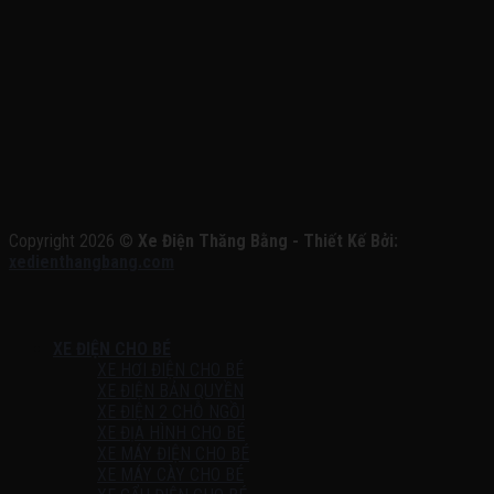
Copyright 2026 ©
Xe Điện Thăng Bằng - Thiết Kế Bởi:
xedienthangbang.com
XE ĐIỆN CHO BÉ
XE HƠI ĐIỆN CHO BÉ
XE ĐIỆN BẢN QUYỀN
XE ĐIỆN 2 CHỖ NGỒI
XE ĐỊA HÌNH CHO BÉ
XE MÁY ĐIỆN CHO BÉ
XE MÁY CÀY CHO BÉ