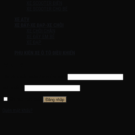
XE SCOOTER ĐIỆN
XE SCOOTER CHO BÉ
XE ATV
XE ĐẨY-XE ĐẠP-XE CHÒI
XE CHÒI CHÂN
XE ĐẨY EM BÉ
XE ĐẠP
PHỤ KIỆN XE Ô TÔ ĐIỀU KHIỂN
Đăng nhập
Tên tài khoản hoặc địa chỉ email
*
Mật khẩu
*
Ghi nhớ mật khẩu
Đăng nhập
Quên mật khẩu?