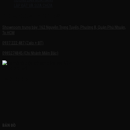
HƯỚNG DẪN MUA HÀNG
LẮP ĐẶT VÀ SỬA CHỮA
SHOWROOM TRƯNG BÀY
Showroom trưng bày: 162 Nguyễn Trọng Tuyển, Phường 8, Quận Phú Nhuận,
Tp.HCM
0937.222.487 (Zalo + ĐT)
0985274845 (Chi Nhánh Miền Bắc)
FACEBOOK
BẢN ĐỒ