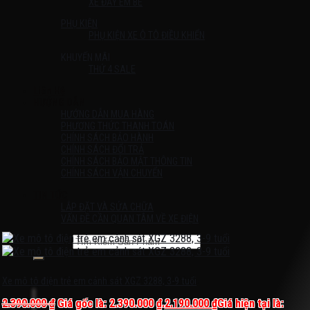
XE ĐẨY EM BÉ
PHỤ KIỆN
PHỤ KIỆN XE Ô TÔ ĐIỀU KHIỂN
KHUYẾN MÃI
THỨ 4 SALE
Liên Hệ
HƯỚNG DẪN
HƯỚNG DẪN MUA HÀNG
PHƯƠNG THỨC THANH TOÁN
CHÍNH SÁCH BẢO HÀNH
CHÍNH SÁCH ĐỔI TRẢ
CHÍNH SÁCH BẢO MẬT THÔNG TIN
CHÍNH SÁCH VẬN CHUYỂN
TIN TỨC
LẮP ĐẶT VÀ SỬA CHỮA
VẤN ĐỀ CẦN QUAN TÂM VỀ XE ĐIỆN
Tìm kiếm:
Chưa có sản phẩm trong giỏ hàng.
Xe mô tô điện trẻ em cảnh sát XGZ 3288, 3-9 tuổi
2.390.000
₫
Giá gốc là: 2.390.000 ₫.
2.190.000
₫
Giá hiện tại là: