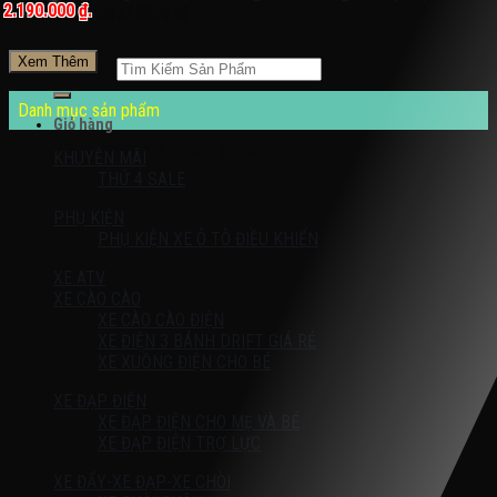
2.190.000 ₫.
Đăng nhập / Đăng ký
Xem Thêm
Tìm kiếm:
Danh mục sản phẩm
Giỏ hàng
Chưa có sản phẩm trong giỏ hàng.
KHUYỄN MÃI
THỨ 4 SALE
PHỤ KIỆN
PHỤ KIỆN XE Ô TÔ ĐIỀU KHIỂN
XE ATV
XE CÀO CÀO
XE CÀO CÀO ĐIỆN
XE ĐIỆN 3 BÁNH DRIFT GIÁ RẺ
XE XUỒNG ĐIỆN CHO BÉ
XE ĐẠP ĐIỆN
XE ĐẠP ĐIỆN CHO MẸ VÀ BÉ
XE ĐẠP ĐIỆN TRỢ LỰC
XE ĐẨY-XE ĐẠP-XE CHÒI