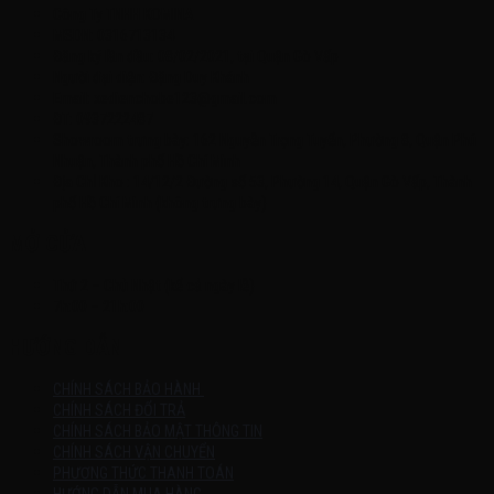
Công Ty TNHH KOMINA
MSDN: 0316713134
Đăng ký lần đầu: 08/02/2021, tại Quận Gò Vấp
Người đại diện: Đặng Duy Khánh
Email: xedienchobe123@gmail.com
ĐT: 0937222487
Showroom trưng bày: 162 Nguyễn Trọng Tuyển, Phường 8, Quận Phú
Nhuận, Thành phố Hồ Chí Minh
Địa Chỉ Kho : 14/12/2 Đường số 53, Phường 14, Quận Gò Vấp, Thành
phố Hồ Chí Minh (không trưng bày)
MỞ CỬA
Thứ 2 – Chủ Nhật (kể cả ngày lễ)
7h:00 – 21h:00
HƯỚNG DẪN
CHÍNH SÁCH BẢO HÀNH
CHÍNH SÁCH ĐỔI TRẢ
CHÍNH SÁCH BẢO MẬT THÔNG TIN
CHÍNH SÁCH VẬN CHUYỂN
PHƯƠNG THỨC THANH TOÁN