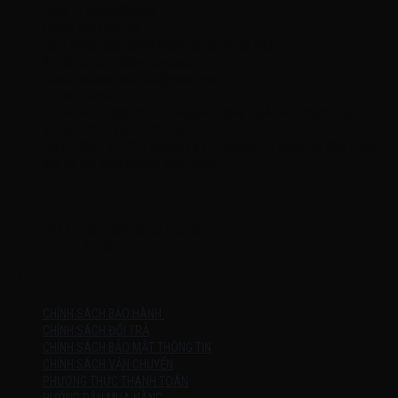
Công Ty TNHH KOMINA
MSDN: 0316713134
Đăng ký lần đầu: 08/02/2021, tại Quận Gò Vấp
Người đại diện: Đặng Duy Khánh
Email: xedienchobe123@gmail.com
ĐT: 0937222487
Showroom trưng bày: 162 Nguyễn Trọng Tuyển, Phường 8, Quận Phú
Nhuận, Thành phố Hồ Chí Minh
Địa Chỉ Kho : 14/12/2 Đường số 53, Phường 14, Quận Gò Vấp, Thành
phố Hồ Chí Minh (không trưng bày)
MỞ CỬA
Thứ 2 – Chủ Nhật (kể cả ngày lễ)
7h:00 – 21h:00
HƯỚNG DẪN
CHÍNH SÁCH BẢO HÀNH
CHÍNH SÁCH ĐỔI TRẢ
CHÍNH SÁCH BẢO MẬT THÔNG TIN
CHÍNH SÁCH VẬN CHUYỂN
PHƯƠNG THỨC THANH TOÁN