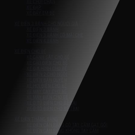
XE CHÒI CHÂN
XE ĐẠP
XE ĐẨY EM BÉ
XE ĐIỆN 3 BÁNH CHO NGƯỜI GIÀ
XE ĐIỆN 3 BÁNH
XE ĐIỆN 3 BÁNH CÓ MÁI CHE
XE ĐIỆN 4 BÁNH
XE ĐIỆN CHO BÉ
XE CẢNH SÁT CHO BÉ
XE CẨU ĐIỆN CHO BÉ
XE ĐỊA HÌNH CHO BÉ
XE ĐIỆN 2 CHỖ NGỒI
XE ĐIỆN BẢN QUYỀN
XE HƠI ĐIỆN CHO BÉ
XE MÁY CÀY CHO BÉ
XE MÁY ĐIỆN CHO BÉ
XE Ô TÔ ĐIỆN CHO BÉ GÁI
XE Ô TÔ ĐIỆN CHO BÉ TRAI
XE ĐIỆN THĂNG BẰNG
XE ĐIỆN CÂN BẰNG CÓ TAY CẦM GẠT GỐI
XE ĐIỆN CÂN BẰNG KHÔNG TAY CẦM