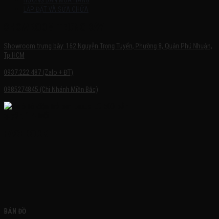
HƯỚNG DẪN MUA HÀNG
LẮP ĐẶT VÀ SỬA CHỮA
SHOWROOM TRƯNG BÀY
Showroom trưng bày: 162 Nguyễn Trọng Tuyển, Phường 8, Quận Phú Nhuận,
Tp.HCM
0937.222.487 (Zalo + ĐT)
0985274845 (Chi Nhánh Miền Bắc)
FACEBOOK
BẢN ĐỒ