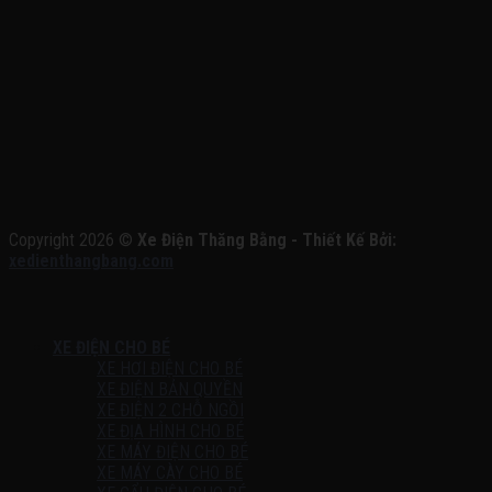
Copyright 2026 ©
Xe Điện Thăng Bằng - Thiết Kế Bởi:
xedienthangbang.com
XE ĐIỆN CHO BÉ
XE HƠI ĐIỆN CHO BÉ
XE ĐIỆN BẢN QUYỀN
XE ĐIỆN 2 CHỖ NGỒI
XE ĐỊA HÌNH CHO BÉ
XE MÁY ĐIỆN CHO BÉ
XE MÁY CÀY CHO BÉ