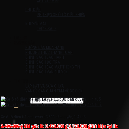
XE ĐẨY EM BÉ
PHỤ KIỆN
PHỤ KIỆN XE Ô TÔ ĐIỀU KHIỂN
KHUYẾN MÃI
THỨ 4 SALE
Liên Hệ
HƯỚNG DẪN
HƯỚNG DẪN MUA HÀNG
PHƯƠNG THỨC THANH TOÁN
CHÍNH SÁCH BẢO HÀNH
CHÍNH SÁCH ĐỔI TRẢ
CHÍNH SÁCH BẢO MẬT THÔNG TIN
CHÍNH SÁCH VẬN CHUYỂN
TIN TỨC
LẮP ĐẶT VÀ SỬA CHỮA
VẤN ĐỀ CẦN QUAN TÂM VỀ XE ĐIỆN
Tìm kiếm:
Chưa có sản phẩm trong giỏ hàng.
Xe ô tô điện trẻ em Lexus LC 500 bản quyền, 1-4 tuổi
3.490.000
₫
Giá gốc là: 3.490.000 ₫.
3.190.000
₫
Giá hiện tại là: