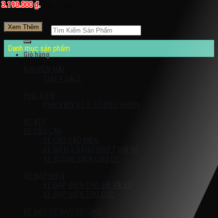
3.190.000 ₫.
Đăng nhập / Đăng ký
Xem Thêm
Tìm kiếm:
Danh mục sản phẩm
Giỏ hàng
Chưa có sản phẩm trong giỏ hàng.
KHUYỄN MÃI
THỨ 4 SALE
PHỤ KIỆN
PHỤ KIỆN XE Ô TÔ ĐIỀU KHIỂN
XE ATV
XE CÀO CÀO
XE CÀO CÀO ĐIỆN
XE ĐIỆN 3 BÁNH DRIFT GIÁ RẺ
XE XUỒNG ĐIỆN CHO BÉ
XE ĐẠP ĐIỆN
XE ĐẠP ĐIỆN CHO MẸ VÀ BÉ
XE ĐẠP ĐIỆN TRỢ LỰC
XE ĐẨY-XE ĐẠP-XE CHÒI