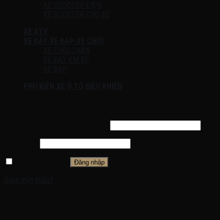
XE SCOOTER ĐIỆN
XE SCOOTER CHO BÉ
XE ATV
XE ĐẨY-XE ĐẠP-XE CHÒI
XE CHÒI CHÂN
XE ĐẨY EM BÉ
XE ĐẠP
PHỤ KIỆN XE Ô TÔ ĐIỀU KHIỂN
Đăng nhập
Tên tài khoản hoặc địa chỉ email
*
Mật khẩu
*
Ghi nhớ mật khẩu
Đăng nhập
Quên mật khẩu?