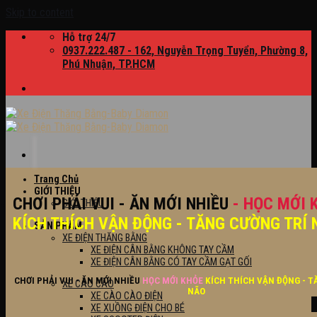
Skip to content
Hỗ trợ 24/7
0937.222.487 - 162, Nguyễn Trọng Tuyển, Phường 8,
Phú Nhuận, TP.HCM
Trang Chủ
GIỚI THIỆU
CHƠI PHẢI VUI - ĂN MỚI NHIỀU
- HỌC MỚI 
GIỚI THIỆU
KÍCH THÍCH VẬN ĐỘNG - TĂNG CƯỜNG TRÍ 
SẢN PHẨM
XE ĐIỆN THĂNG BẰNG
XE ĐIỆN CÂN BẰNG KHÔNG TAY CẦM
XE ĐIỆN CÂN BẰNG CÓ TAY CẦM GẠT GỐI
CHƠI PHẢI VUI - ĂN MỚI NHIỀU
HỌC MỚI KHỎE
KÍCH THÍCH VẬN ĐỘNG - T
XE CÀO CÀO
NÃO
XE CÀO CÀO ĐIỆN
XE XUỒNG ĐIỆN CHO BÉ