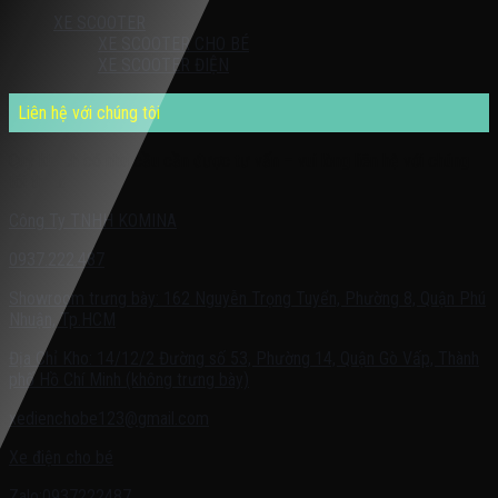
XE SCOOTER
XE SCOOTER CHO BÉ
XE SCOOTER ĐIỆN
Liên hệ với chúng tôi
Quý khách có nhu cầu cần được tư vấn – vui lòng liên hệ với chúng
tôi theo:
Công Ty TNHH KOMINA
0937.222.487
Showroom trưng bày: 162 Nguyễn Trọng Tuyển, Phường 8, Quận Phú
Nhuận, Tp.HCM
Địa Chỉ Kho: 14/12/2 Đường số 53, Phường 14, Quận Gò Vấp, Thành
phố Hồ Chí Minh (không trưng bày)
xedienchobe123@gmail.com
Xe điện cho bé
Zalo:0937222487