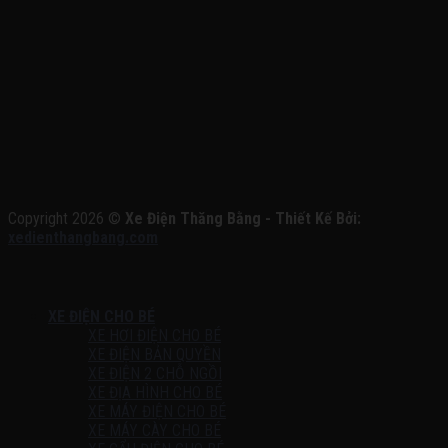
Copyright 2026 ©
Xe Điện Thăng Bằng - Thiết Kế Bởi:
xedienthangbang.com
XE ĐIỆN CHO BÉ
XE HƠI ĐIỆN CHO BÉ
XE ĐIỆN BẢN QUYỀN
XE ĐIỆN 2 CHỖ NGỒI
XE ĐỊA HÌNH CHO BÉ
XE MÁY ĐIỆN CHO BÉ
XE MÁY CÀY CHO BÉ