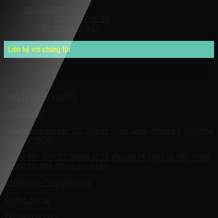
XE SCOOTER
XE SCOOTER CHO BÉ
XE SCOOTER ĐIỆN
Liên hệ với chúng tôi
Quý khách có nhu cầu cần được tư vấn – vui lòng liên hệ với chúng
tôi theo:
Công Ty TNHH KOMINA
0937.222.487
Showroom trưng bày: 162 Nguyễn Trọng Tuyển, Phường 8, Quận Phú
Nhuận, Tp.HCM
Địa Chỉ Kho: 14/12/2 Đường số 53, Phường 14, Quận Gò Vấp, Thành
phố Hồ Chí Minh (không trưng bày)
xedienchobe123@gmail.com
Xe điện cho bé
Zalo:0937222487