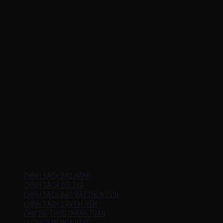
Công Ty TNHH KOMINA
MSDN: 0316713134
Đăng ký lần đầu: 08/02/2021, tại Quận Gò Vấp
Người đại diện: Đặng Duy Khánh
Email: xedienchobe123@gmail.com
ĐT: 0937222487
Showroom trưng bày: 162 Nguyễn Trọng Tuyển, Phường 8, Quận Phú
Nhuận, Thành phố Hồ Chí Minh
Địa Chỉ Kho : 14/12/2 Đường số 53, Phường 14, Quận Gò Vấp, Thành
phố Hồ Chí Minh (không trưng bày)
MỞ CỬA
Thứ 2 – Chủ Nhật (kể cả ngày lễ)
7h:00 – 21h:00
HƯỚNG DẪN
CHÍNH SÁCH BẢO HÀNH
CHÍNH SÁCH ĐỔI TRẢ
CHÍNH SÁCH BẢO MẬT THÔNG TIN
CHÍNH SÁCH VẬN CHUYỂN
PHƯƠNG THỨC THANH TOÁN