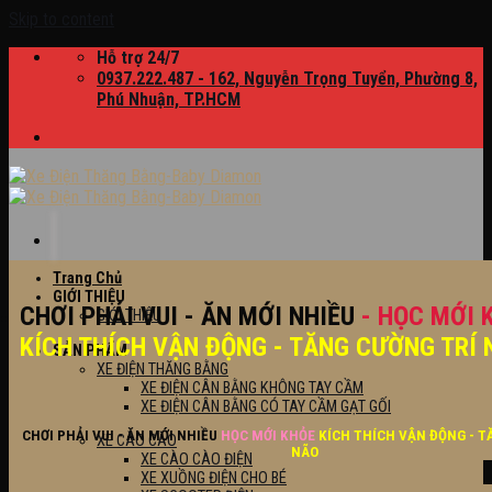
Skip to content
Hỗ trợ 24/7
0937.222.487 - 162, Nguyễn Trọng Tuyển, Phường 8,
Phú Nhuận, TP.HCM
Trang Chủ
GIỚI THIỆU
CHƠI PHẢI VUI - ĂN MỚI NHIỀU
- HỌC MỚI 
GIỚI THIỆU
KÍCH THÍCH VẬN ĐỘNG - TĂNG CƯỜNG TRÍ 
SẢN PHẨM
XE ĐIỆN THĂNG BẰNG
XE ĐIỆN CÂN BẰNG KHÔNG TAY CẦM
XE ĐIỆN CÂN BẰNG CÓ TAY CẦM GẠT GỐI
CHƠI PHẢI VUI - ĂN MỚI NHIỀU
HỌC MỚI KHỎE
KÍCH THÍCH VẬN ĐỘNG - T
XE CÀO CÀO
NÃO
XE CÀO CÀO ĐIỆN
XE XUỒNG ĐIỆN CHO BÉ