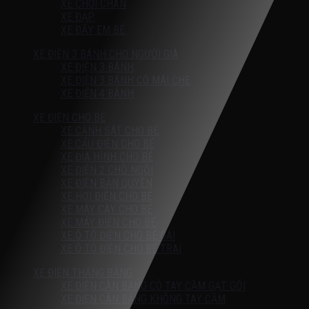
XE CHÒI CHÂN
XE ĐẠP
XE ĐẨY EM BÉ
XE ĐIỆN 3 BÁNH CHO NGƯỜI GIÀ
XE ĐIỆN 3 BÁNH
XE ĐIỆN 3 BÁNH CÓ MÁI CHE
XE ĐIỆN 4 BÁNH
XE ĐIỆN CHO BÉ
XE CẢNH SÁT CHO BÉ
XE CẨU ĐIỆN CHO BÉ
XE ĐỊA HÌNH CHO BÉ
XE ĐIỆN 2 CHỖ NGỒI
XE ĐIỆN BẢN QUYỀN
XE HƠI ĐIỆN CHO BÉ
XE MÁY CÀY CHO BÉ
XE MÁY ĐIỆN CHO BÉ
XE Ô TÔ ĐIỆN CHO BÉ GÁI
XE Ô TÔ ĐIỆN CHO BÉ TRAI
XE ĐIỆN THĂNG BẰNG
XE ĐIỆN CÂN BẰNG CÓ TAY CẦM GẠT GỐI
XE ĐIỆN CÂN BẰNG KHÔNG TAY CẦM