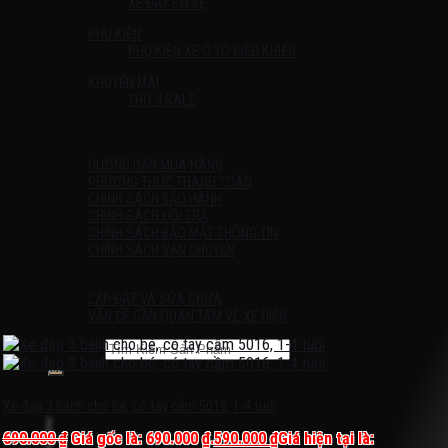
XE ĐẨY EM BÉ
PHỤ KIỆN
PHỤ KIỆN XE Ô TÔ ĐIỀU KHIỂN
KHUYẾN MÃI
THỨ 4 SALE
Liên Hệ
HƯỚNG DẪN
HƯỚNG DẪN MUA HÀNG
PHƯƠNG THỨC THANH TOÁN
CHÍNH SÁCH BẢO HÀNH
CHÍNH SÁCH ĐỔI TRẢ
CHÍNH SÁCH BẢO MẬT THÔNG TIN
CHÍNH SÁCH VẬN CHUYỂN
TIN TỨC
LẮP ĐẶT VÀ SỬA CHỮA
VẤN ĐỀ CẦN QUAN TÂM VỀ XE ĐIỆN
Tìm kiếm:
Chưa có sản phẩm trong giỏ hàng.
Xe đạp 3 bánh cho bé, có tay cầm 5016, 1-4 tuổi
690.000
₫
Giá gốc là: 690.000 ₫.
590.000
₫
Giá hiện tại là: