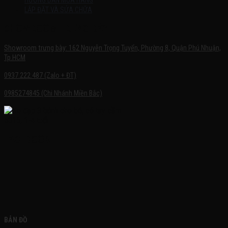
HƯỚNG DẪN MUA HÀNG
LẮP ĐẶT VÀ SỬA CHỮA
SHOWROOM TRƯNG BÀY
Showroom trưng bày: 162 Nguyễn Trọng Tuyển, Phường 8, Quận Phú Nhuận,
Tp.HCM
0937.222.487 (Zalo + ĐT)
0985274845 (Chi Nhánh Miền Bắc)
FACEBOOK
BẢN ĐỒ