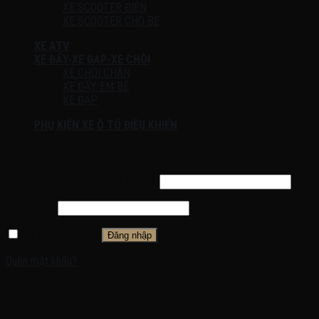
XE SCOOTER ĐIỆN
XE SCOOTER CHO BÉ
XE ATV
XE ĐẨY-XE ĐẠP-XE CHÒI
XE CHÒI CHÂN
XE ĐẨY EM BÉ
XE ĐẠP
PHỤ KIỆN XE Ô TÔ ĐIỀU KHIỂN
Đăng nhập
Tên tài khoản hoặc địa chỉ email
*
Mật khẩu
*
Ghi nhớ mật khẩu
Đăng nhập
Quên mật khẩu?