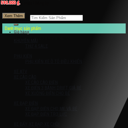
590.000 ₫.
Đăng nhập / Đăng ký
Xem Thêm
Tìm kiếm:
Danh mục sản phẩm
Giỏ hàng
Chưa có sản phẩm trong giỏ hàng.
KHUYỄN MÃI
THỨ 4 SALE
PHỤ KIỆN
PHỤ KIỆN XE Ô TÔ ĐIỀU KHIỂN
XE ATV
XE CÀO CÀO
XE CÀO CÀO ĐIỆN
XE ĐIỆN 3 BÁNH DRIFT GIÁ RẺ
XE XUỒNG ĐIỆN CHO BÉ
XE ĐẠP ĐIỆN
XE ĐẠP ĐIỆN CHO MẸ VÀ BÉ
XE ĐẠP ĐIỆN TRỢ LỰC
XE ĐẨY-XE ĐẠP-XE CHÒI