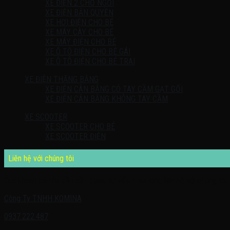
XE ĐIỆN 2 CHỖ NGỒI
XE ĐIỆN BẢN QUYỀN
XE HƠI ĐIỆN CHO BÉ
XE MÁY CÀY CHO BÉ
XE MÁY ĐIỆN CHO BÉ
XE Ô TÔ ĐIỆN CHO BÉ GÁI
XE Ô TÔ ĐIỆN CHO BÉ TRAI
XE ĐIỆN THĂNG BẰNG
XE ĐIỆN CÂN BẰNG CÓ TAY CẦM GẠT GỐI
XE ĐIỆN CÂN BẰNG KHÔNG TAY CẦM
XE SCOOTER
XE SCOOTER CHO BÉ
XE SCOOTER ĐIỆN
Liên hệ với chúng tôi
Quý khách có nhu cầu cần được tư vấn – vui lòng liên hệ với chúng tôi 
Công Ty TNHH KOMINA
0937.222.487