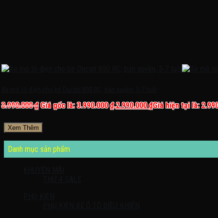
Xe mô tô điện cho bé Ducati 800 RC, bản quyền, 3-7 tuổi
3.990.000
₫
Giá gốc là: 3.990.000 ₫.
2.990.000
₫
Giá hiện tại là: 2.99
Xem Thêm
Danh mục sản phẩm
KHUYỄN MÃI
THỨ 4 SALE
PHỤ KIỆN
PHỤ KIỆN XE Ô TÔ ĐIỀU KHIỂN