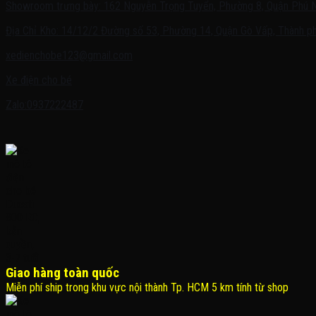
Showroom trưng bày: 162 Nguyễn Trọng Tuyển, Phường 8, Quận Phú 
Địa Chỉ Kho: 14/12/2 Đường số 53, Phường 14, Quận Gò Vấp, Thành ph
xedienchobe123@gmail.com
Xe điện cho bé
Zalo:0937222487
Giao hàng toàn quốc
Miễn phí ship trong khu vực nội thành Tp. HCM 5 km tính từ shop