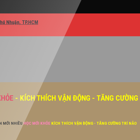
Phú Nhuận, TP.HCM
KHỎE
- KÍCH THÍCH VẬN ĐỘNG - TĂNG CƯỜNG
ĂN MỚI NHIỀU
HỌC MỚI KHỎE
KÍCH THÍCH VẬN ĐỘNG - TĂNG CƯỜNG TRÍ NÃO