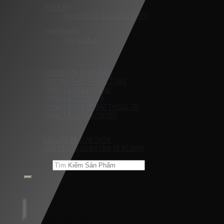
PHỤ KIỆN
PHỤ KIỆN XE Ô TÔ ĐIỀU KHIỂN
KHUYẾN MÃI
THỨ 4 SALE
Liên Hệ
HƯỚNG DẪN
HƯỚNG DẪN MUA HÀNG
PHƯƠNG THỨC THANH TOÁN
CHÍNH SÁCH BẢO HÀNH
CHÍNH SÁCH ĐỔI TRẢ
CHÍNH SÁCH BẢO MẬT THÔNG TIN
CHÍNH SÁCH VẬN CHUYỂN
TIN TỨC
LẮP ĐẶT VÀ SỬA CHỮA
VẤN ĐỀ CẦN QUAN TÂM VỀ XE ĐIỆN
Tìm kiếm:
Chưa có sản phẩm trong giỏ hàng.
Đăng nhập / Đăng ký