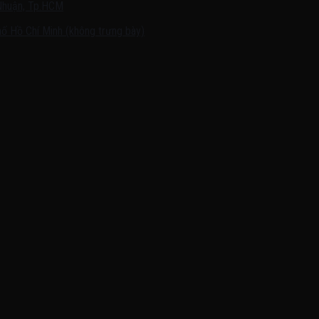
Nhuận, Tp.HCM
ố Hồ Chí Minh (không trưng bày)