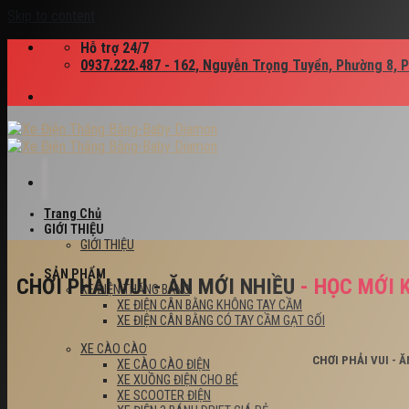
Skip to content
Hỗ trợ 24/7
0937.222.487 - 162, Nguyễn Trọng Tuyển, Phường 8, 
Trang Chủ
GIỚI THIỆU
GIỚI THIỆU
SẢN PHẨM
CHƠI PHẢI VUI - ĂN MỚI NHIỀU
- HỌC MỚI 
XE ĐIỆN THĂNG BẰNG
XE ĐIỆN CÂN BẰNG KHÔNG TAY CẦM
XE ĐIỆN CÂN BẰNG CÓ TAY CẦM GẠT GỐI
XE CÀO CÀO
CHƠI PHẢI VUI - 
XE CÀO CÀO ĐIỆN
XE XUỒNG ĐIỆN CHO BÉ
XE SCOOTER ĐIỆN