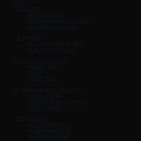
XE ATV
XE CÀO CÀO
XE CÀO CÀO ĐIỆN
XE ĐIỆN 3 BÁNH DRIFT GIÁ RẺ
XE XUỒNG ĐIỆN CHO BÉ
XE ĐẠP ĐIỆN
XE ĐẠP ĐIỆN CHO MẸ VÀ BÉ
XE ĐẠP ĐIỆN TRỢ LỰC
XE ĐẨY-XE ĐẠP-XE CHÒI
XE CHÒI CHÂN
XE ĐẠP
XE ĐẨY EM BÉ
XE ĐIỆN 3 BÁNH CHO NGƯỜI GIÀ
XE ĐIỆN 3 BÁNH
XE ĐIỆN 3 BÁNH CÓ MÁI CHE
XE ĐIỆN 4 BÁNH
XE ĐIỆN CHO BÉ
XE CẢNH SÁT CHO BÉ
XE CẨU ĐIỆN CHO BÉ
XE ĐỊA HÌNH CHO BÉ