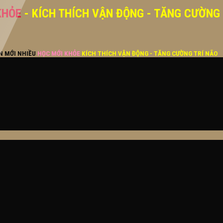
KHỎE
- KÍCH THÍCH VẬN ĐỘNG - TĂNG CƯỜNG
ĂN MỚI NHIỀU
HỌC MỚI KHỎE
KÍCH THÍCH VẬN ĐỘNG - TĂNG CƯỜNG TRÍ NÃO