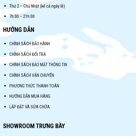
Thứ 2 – Chủ Nhật (kể cả ngày lễ)
7h:00 – 21h:00
HƯỚNG DẪN
CHÍNH SÁCH BẢO HÀNH
CHÍNH SÁCH ĐỔI TRẢ
CHÍNH SÁCH BẢO MẬT THÔNG TIN
CHÍNH SÁCH VẬN CHUYỂN
PHƯƠNG THỨC THANH TOÁN
HƯỚNG DẪN MUA HÀNG
LẮP ĐẶT VÀ SỬA CHỮA
SHOWROOM TRƯNG BÀY