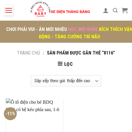
Skip
to
content
CHƠI PHẢI VUI - ĂN MỚI NHIỀU
HỌC MỚI KHỎE
KÍCH THÍCH VẬ
ĐỘNG - TĂNG CƯỜNG TRÍ NÃO
TRANG CHỦ
/
SẢN PHẨM ĐƯỢC GẮN THẺ “8116”
LỌC
-11%