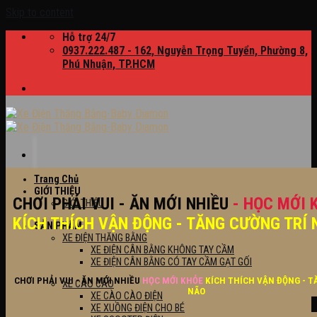
Skip to content
Hỗ trợ 24/7
0937.222.487 - 162, Nguyễn Trọng Tuyển, Phường 8,
Phú Nhuận, TP.HCM
Trang Chủ
GIỚI THIỆU
CHƠI PHẢI VUI - ĂN MỚI NHIỀU
- HỌC MỚI 
GIỚI THIỆU
KÍCH THÍCH VẬN ĐỘNG - TĂNG CƯỜNG TRÍ 
SẢN PHẨM
XE ĐIỆN THĂNG BẰNG
XE ĐIỆN CÂN BẰNG KHÔNG TAY CẦM
XE ĐIỆN CÂN BẰNG CÓ TAY CẦM GẠT GỐI
CHƠI PHẢI VUI - ĂN MỚI NHIỀU
HỌC MỚI KHỎE
KÍCH THÍCH VẬN ĐỘNG - T
XE CÀO CÀO
NÃO
XE CÀO CÀO ĐIỆN
XE XUỒNG ĐIỆN CHO BÉ