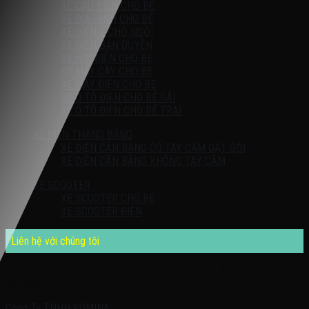
XE CẨU ĐIỆN CHO BÉ
XE ĐỊA HÌNH CHO BÉ
XE ĐIỆN 2 CHỖ NGỒI
XE ĐIỆN BẢN QUYỀN
XE HƠI ĐIỆN CHO BÉ
XE MÁY CÀY CHO BÉ
XE MÁY ĐIỆN CHO BÉ
XE Ô TÔ ĐIỆN CHO BÉ GÁI
XE Ô TÔ ĐIỆN CHO BÉ TRAI
XE ĐIỆN THĂNG BẰNG
XE ĐIỆN CÂN BẰNG CÓ TAY CẦM GẠT GỐI
XE ĐIỆN CÂN BẰNG KHÔNG TAY CẦM
XE SCOOTER
XE SCOOTER CHO BÉ
XE SCOOTER ĐIỆN
Liên hệ với chúng tôi
Quý khách có nhu cầu cần được tư vấn – vui lòng liên hệ với chúng
tôi theo:
Công Ty TNHH KOMINA