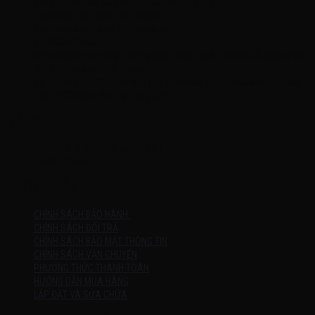
Đăng ký lần đầu: 08/02/2021, tại Quận Gò Vấp
Người đại diện: Đặng Duy Khánh
Email: xedienchobe123@gmail.com
ĐT: 0937222487
Showroom trưng bày: 162 Nguyễn Trọng Tuyển, Phường 8, Quận Phú
Nhuận, Thành phố Hồ Chí Minh
Địa Chỉ Kho : 14/12/2 Đường số 53, Phường 14, Quận Gò Vấp, Thành
phố Hồ Chí Minh (không trưng bày)
MỞ CỬA
Thứ 2 – Chủ Nhật (kể cả ngày lễ)
7h:00 – 21h:00
HƯỚNG DẪN
CHÍNH SÁCH BẢO HÀNH
CHÍNH SÁCH ĐỔI TRẢ
CHÍNH SÁCH BẢO MẬT THÔNG TIN
CHÍNH SÁCH VẬN CHUYỂN
PHƯƠNG THỨC THANH TOÁN
HƯỚNG DẪN MUA HÀNG
LẮP ĐẶT VÀ SỬA CHỮA