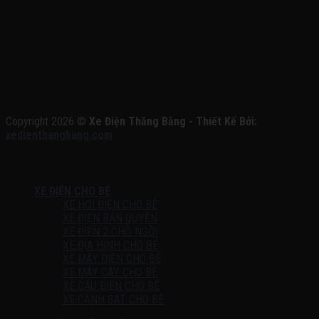
Copyright 2026 ©
Xe Điện Thăng Bằng - Thiết Kế Bởi:
xedienthangbang.com
XE ĐIỆN CHO BÉ
XE HƠI ĐIỆN CHO BÉ
XE ĐIỆN BẢN QUYỀN
XE ĐIỆN 2 CHỖ NGỒI
XE ĐỊA HÌNH CHO BÉ
XE MÁY ĐIỆN CHO BÉ
XE MÁY CÀY CHO BÉ
XE CẨU ĐIỆN CHO BÉ
XE CẢNH SÁT CHO BÉ