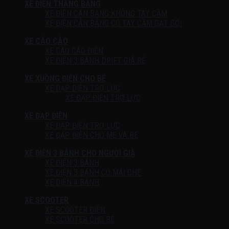
XE ĐIỆN THĂNG BẰNG
XE ĐIỆN CÂN BẰNG KHÔNG TAY CẦM
XE ĐIỆN CÂN BẰNG CÓ TAY CẦM GẠT GỐI
XE CÀO CÀO
XE CÀO CÀO ĐIỆN
XE ĐIỆN 3 BÁNH DRIFT GIÁ RẺ
XE XUỒNG ĐIỆN CHO BÉ
XE ĐẠP ĐIỆN TRỢ LỰC
XE ĐẠP ĐIỆN TRỢ LỰC
XE ĐẠP ĐIỆN
XE ĐẠP ĐIỆN TRỢ LỰC
XE ĐẠP ĐIỆN CHO MẸ VÀ BÉ
XE ĐIỆN 3 BÁNH CHO NGƯỜI GIÀ
XE ĐIỆN 3 BÁNH
XE ĐIỆN 3 BÁNH CÓ MÁI CHE
XE ĐIỆN 4 BÁNH
XE SCOOTER
XE SCOOTER ĐIỆN
XE SCOOTER CHO BÉ