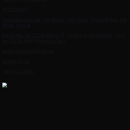
0937.222.487
Showroom trưng bày: 162 Nguyễn Trọng Tuyển, Phường 8, Quận Phú
Nhuận, Tp.HCM
Địa Chỉ Kho: 14/12/2 Đường số 53, Phường 14, Quận Gò Vấp, Thành
phố Hồ Chí Minh (không trưng bày)
xedienchobe123@gmail.com
Xe điện cho bé
Zalo:0937222487