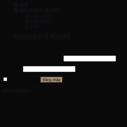
XE ATV
XE ĐẨY-XE ĐẠP-XE CHÒI
XE CHÒI CHÂN
XE ĐẨY EM BÉ
XE ĐẠP
PHỤ KIỆN XE Ô TÔ ĐIỀU KHIỂN
Đăng nhập
Tên tài khoản hoặc địa chỉ email
*
Mật khẩu
*
Ghi nhớ mật khẩu
Đăng nhập
Quên mật khẩu?