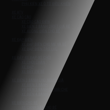
PHỤ KIỆN XE Ô TÔ ĐIỀU KHIỂN
XE ATV
XE CÀO CÀO
XE CÀO CÀO ĐIỆN
XE ĐIỆN 3 BÁNH DRIFT GIÁ RẺ
XE XUỒNG ĐIỆN CHO BÉ
XE ĐẠP ĐIỆN
XE ĐẠP ĐIỆN CHO MẸ VÀ BÉ
XE ĐẠP ĐIỆN TRỢ LỰC
XE ĐẨY-XE ĐẠP-XE CHÒI
XE CHÒI CHÂN
XE ĐẠP
XE ĐẨY EM BÉ
XE ĐIỆN 3 BÁNH CHO NGƯỜI GIÀ
XE ĐIỆN 3 BÁNH
XE ĐIỆN 3 BÁNH CÓ MÁI CHE
XE ĐIỆN 4 BÁNH
XE ĐIỆN CHO BÉ
XE CẢNH SÁT CHO BÉ