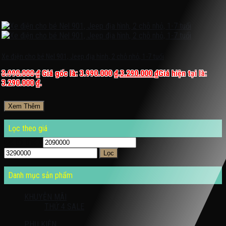
Xe điện cho bé Nel 901, Jeep địa hình, 2 chỗ nhỏ, 1-7 tuổi
3.990.000
₫
Giá gốc là: 3.990.000 ₫.
3.290.000
₫
Giá hiện tại là:
3.290.000 ₫.
Xem Thêm
Lọc theo giá
Giá tối thiểu
Giá tối đa
Lọc
Danh mục sản phẩm
KHUYỄN MÃI
THỨ 4 SALE
PHỤ KIỆN