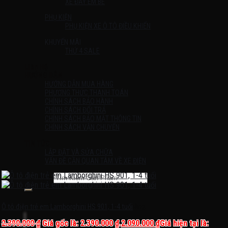
XE ĐẨY EM BÉ
PHỤ KIỆN
PHỤ KIỆN XE Ô TÔ ĐIỀU KHIỂN
KHUYẾN MÃI
THỨ 4 SALE
Liên Hệ
HƯỚNG DẪN
HƯỚNG DẪN MUA HÀNG
PHƯƠNG THỨC THANH TOÁN
CHÍNH SÁCH BẢO HÀNH
CHÍNH SÁCH ĐỔI TRẢ
CHÍNH SÁCH BẢO MẬT THÔNG TIN
CHÍNH SÁCH VẬN CHUYỂN
TIN TỨC
LẮP ĐẶT VÀ SỬA CHỮA
VẤN ĐỀ CẦN QUAN TÂM VỀ XE ĐIỆN
Tìm kiếm:
Chưa có sản phẩm trong giỏ hàng.
Ô tô điện trẻ em Lamborghini HS 901, 1-4 tuổi
2.390.000
₫
Giá gốc là: 2.390.000 ₫.
2.090.000
₫
Giá hiện tại là: