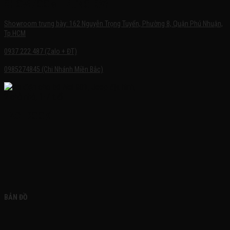
SHOWROOM TRƯNG BÀY
Showroom trưng bày: 162 Nguyễn Trọng Tuyển, Phường 8, Quận Phú Nhuận,
Tp.HCM
0937.222.487 (Zalo + ĐT)
0985274845 (Chi Nhánh Miền Bắc)
FACEBOOK
BẢN ĐỒ