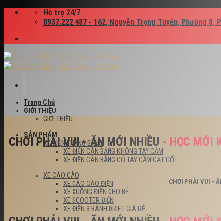
Skip
Hỗ trợ 24/7
to
0937.222.487 - 162, Nguyễn Trọng Tuyển, Phường 8, 
content
Trang Chủ
GIỚI THIỆU
GIỚI THIỆU
SẢN PHẨM
CHƠI PHẢI VUI - ĂN MỚI NHIỀU
- HỌC MỚI 
XE ĐIỆN THĂNG BẰNG
XE ĐIỆN CÂN BẰNG KHÔNG TAY CẦM
XE ĐIỆN CÂN BẰNG CÓ TAY CẦM GẠT GỐI
XE CÀO CÀO
CHƠI PHẢI VUI - 
XE CÀO CÀO ĐIỆN
XE XUỒNG ĐIỆN CHO BÉ
XE SCOOTER ĐIỆN
XE ĐIỆN 3 BÁNH DRIFT GIÁ RẺ