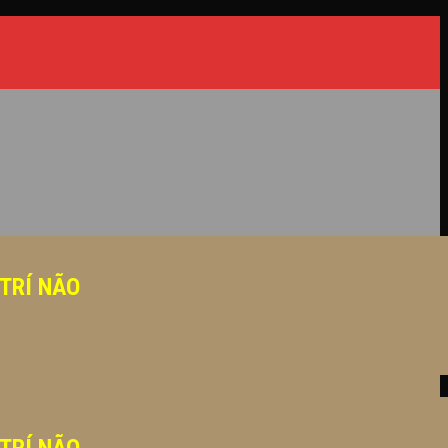
 TRÍ NÃO