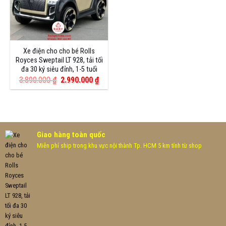
Xe điện cho cho bé Rolls
Royces Sweptail LT 928, tải tối
đa 30 ký siêu đỉnh, 1-5 tuổi
Giá
Giá
3.890.000
₫
2.990.000
₫
gốc
hiện
là:
tại
3.890.000 ₫.
là:
2.990.000 ₫.
Giao hàng toàn quốc
Miễn phí ship trong khu vực nội thành Tp. HCM 5 km tính từ shop