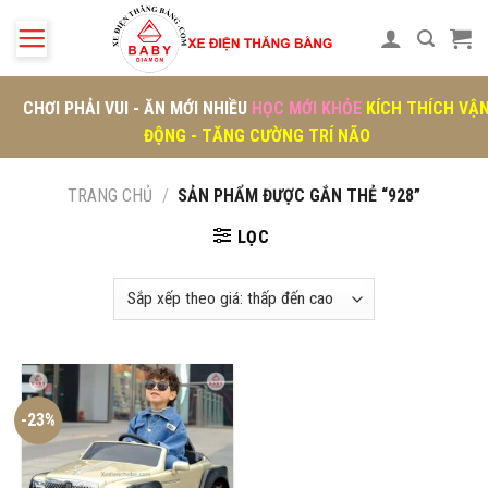
Skip
to
content
CHƠI PHẢI VUI - ĂN MỚI NHIỀU
HỌC MỚI KHỎE
KÍCH THÍCH VẬ
ĐỘNG - TĂNG CƯỜNG TRÍ NÃO
TRANG CHỦ
/
SẢN PHẨM ĐƯỢC GẮN THẺ “928”
LỌC
-23%