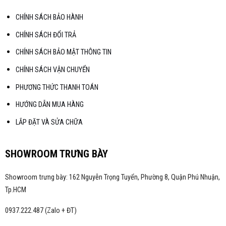
CHÍNH SÁCH BẢO HÀNH
CHÍNH SÁCH ĐỔI TRẢ
CHÍNH SÁCH BẢO MẬT THÔNG TIN
CHÍNH SÁCH VẬN CHUYỂN
PHƯƠNG THỨC THANH TOÁN
HƯỚNG DẪN MUA HÀNG
LẮP ĐẶT VÀ SỬA CHỮA
SHOWROOM TRƯNG BÀY
Showroom trưng bày: 162 Nguyễn Trọng Tuyển, Phường 8, Quận Phú Nhuận,
Tp.HCM
0937.222.487 (Zalo + ĐT)