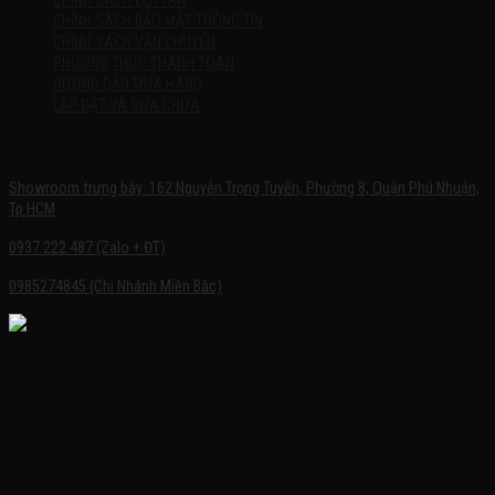
CHÍNH SÁCH ĐỔI TRẢ
CHÍNH SÁCH BẢO MẬT THÔNG TIN
CHÍNH SÁCH VẬN CHUYỂN
PHƯƠNG THỨC THANH TOÁN
HƯỚNG DẪN MUA HÀNG
LẮP ĐẶT VÀ SỬA CHỮA
SHOWROOM TRƯNG BÀY
Showroom trưng bày: 162 Nguyễn Trọng Tuyển, Phường 8, Quận Phú Nhuận,
Tp.HCM
0937.222.487 (Zalo + ĐT)
0985274845 (Chi Nhánh Miền Bắc)
FACEBOOK