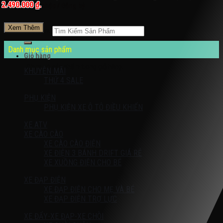
2.490.000 ₫.
Đăng nhập / Đăng ký
Xem Thêm
Tìm kiếm:
Danh mục sản phẩm
Giỏ hàng
Chưa có sản phẩm trong giỏ hàng.
KHUYỄN MÃI
THỨ 4 SALE
PHỤ KIỆN
PHỤ KIỆN XE Ô TÔ ĐIỀU KHIỂN
XE ATV
XE CÀO CÀO
XE CÀO CÀO ĐIỆN
XE ĐIỆN 3 BÁNH DRIFT GIÁ RẺ
XE XUỒNG ĐIỆN CHO BÉ
XE ĐẠP ĐIỆN
XE ĐẠP ĐIỆN CHO MẸ VÀ BÉ
XE ĐẠP ĐIỆN TRỢ LỰC
XE ĐẨY-XE ĐẠP-XE CHÒI