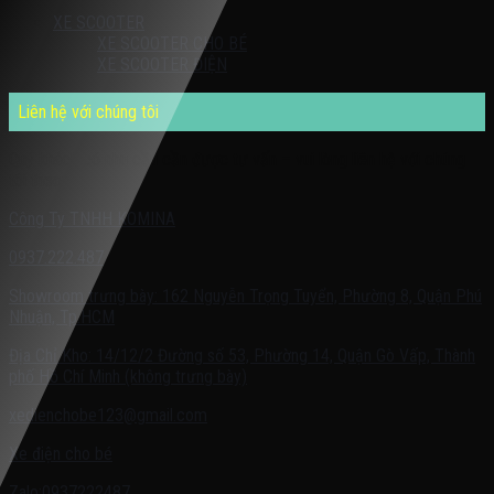
XE SCOOTER
XE SCOOTER CHO BÉ
XE SCOOTER ĐIỆN
Liên hệ với chúng tôi
Quý khách có nhu cầu cần được tư vấn – vui lòng liên hệ với chúng
tôi theo:
Công Ty TNHH KOMINA
0937.222.487
Showroom trưng bày: 162 Nguyễn Trọng Tuyển, Phường 8, Quận Phú
Nhuận, Tp.HCM
Địa Chỉ Kho: 14/12/2 Đường số 53, Phường 14, Quận Gò Vấp, Thành
phố Hồ Chí Minh (không trưng bày)
xedienchobe123@gmail.com
Xe điện cho bé
Zalo:0937222487