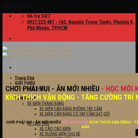
Skip to content
Hỗ trợ 24/7
0937.222.487 - 162, Nguyễn Trọng Tuyển, Phường 8,
Phú Nhuận, TP.HCM
Trang Chủ
GIỚI THIỆU
CHƠI PHẢI VUI - ĂN MỚI NHIỀU
- HỌC MỚI 
GIỚI THIỆU
KÍCH THÍCH VẬN ĐỘNG - TĂNG CƯỜNG TRÍ 
SẢN PHẨM
XE ĐIỆN THĂNG BẰNG
XE ĐIỆN CÂN BẰNG KHÔNG TAY CẦM
XE ĐIỆN CÂN BẰNG CÓ TAY CẦM GẠT GỐI
CHƠI PHẢI VUI - ĂN MỚI NHIỀU
HỌC MỚI KHỎE
KÍCH THÍCH VẬN ĐỘNG - T
XE CÀO CÀO
NÃO
XE CÀO CÀO ĐIỆN
XE XUỒNG ĐIỆN CHO BÉ