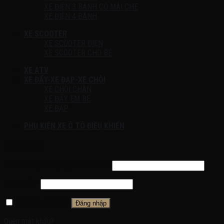
XE ĐIỆN 3 BÁNH CÓ MÁI CHE
XE ĐIỆN 4 BÁNH
XE SCOOTER
XE SCOOTER ĐIỆN
XE SCOOTER CHO BÉ
XE ATV
XE ĐẨY-XE ĐẠP-XE CHÒI
XE CHÒI CHÂN
XE ĐẨY EM BÉ
XE ĐẠP
PHỤ KIỆN XE Ô TÔ ĐIỀU KHIỂN
Đăng nhập
Tên tài khoản hoặc địa chỉ email
*
Mật khẩu
*
Ghi nhớ mật khẩu
Đăng nhập
Quên mật khẩu?