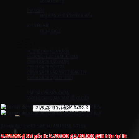
XE ĐẨY EM BÉ
PHỤ KIỆN
PHỤ KIỆN XE Ô TÔ ĐIỀU KHIỂN
KHUYẾN MÃI
THỨ 4 SALE
Liên Hệ
HƯỚNG DẪN
HƯỚNG DẪN MUA HÀNG
PHƯƠNG THỨC THANH TOÁN
CHÍNH SÁCH BẢO HÀNH
CHÍNH SÁCH ĐỔI TRẢ
CHÍNH SÁCH BẢO MẬT THÔNG TIN
CHÍNH SÁCH VẬN CHUYỂN
TIN TỨC
LẮP ĐẶT VÀ SỬA CHỮA
VẤN ĐỀ CẦN QUAN TÂM VỀ XE ĐIỆN
Tìm kiếm:
Chưa có sản phẩm trong giỏ hàng.
Xe máy điện cho bé cảnh sát ABM 5288, 3-7 tuổi
2.790.000
₫
Giá gốc là: 2.790.000 ₫.
2.490.000
₫
Giá hiện tại là: