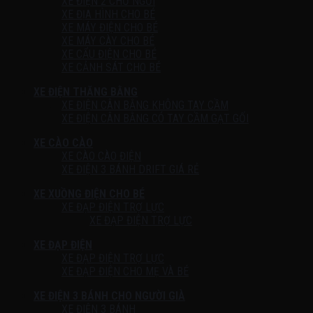
XE ĐIỆN 2 CHỖ NGỒI
XE ĐỊA HÌNH CHO BÉ
XE MÁY ĐIỆN CHO BÉ
XE MÁY CÀY CHO BÉ
XE CẨU ĐIỆN CHO BÉ
XE CẢNH SÁT CHO BÉ
XE ĐIỆN THĂNG BẰNG
XE ĐIỆN CÂN BẰNG KHÔNG TAY CẦM
XE ĐIỆN CÂN BẰNG CÓ TAY CẦM GẠT GỐI
XE CÀO CÀO
XE CÀO CÀO ĐIỆN
XE ĐIỆN 3 BÁNH DRIFT GIÁ RẺ
XE XUỒNG ĐIỆN CHO BÉ
XE ĐẠP ĐIỆN TRỢ LỰC
XE ĐẠP ĐIỆN TRỢ LỰC
XE ĐẠP ĐIỆN
XE ĐẠP ĐIỆN TRỢ LỰC
XE ĐẠP ĐIỆN CHO MẸ VÀ BÉ
XE ĐIỆN 3 BÁNH CHO NGƯỜI GIÀ
XE ĐIỆN 3 BÁNH