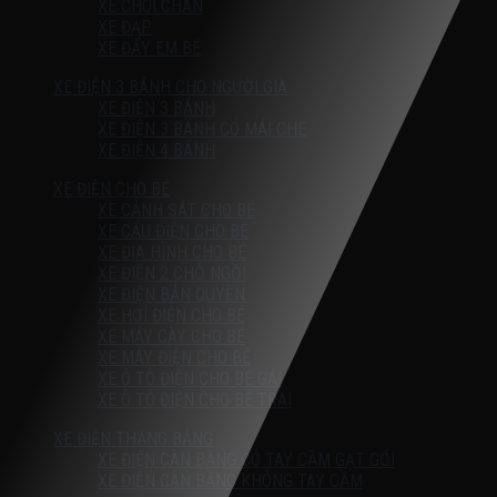
XE CHÒI CHÂN
XE ĐẠP
XE ĐẨY EM BÉ
XE ĐIỆN 3 BÁNH CHO NGƯỜI GIÀ
XE ĐIỆN 3 BÁNH
XE ĐIỆN 3 BÁNH CÓ MÁI CHE
XE ĐIỆN 4 BÁNH
XE ĐIỆN CHO BÉ
XE CẢNH SÁT CHO BÉ
XE CẨU ĐIỆN CHO BÉ
XE ĐỊA HÌNH CHO BÉ
XE ĐIỆN 2 CHỖ NGỒI
XE ĐIỆN BẢN QUYỀN
XE HƠI ĐIỆN CHO BÉ
XE MÁY CÀY CHO BÉ
XE MÁY ĐIỆN CHO BÉ
XE Ô TÔ ĐIỆN CHO BÉ GÁI
XE Ô TÔ ĐIỆN CHO BÉ TRAI
XE ĐIỆN THĂNG BẰNG
XE ĐIỆN CÂN BẰNG CÓ TAY CẦM GẠT GỐI
XE ĐIỆN CÂN BẰNG KHÔNG TAY CẦM