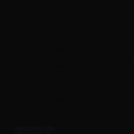
THÔNG TIN LIÊN HỆ
Công Ty TNHH KOMINA
MSDN: 0316713134
Đăng ký lần đầu: 08/02/2021, tại Quận Gò Vấp
Người đại diện: Đặng Duy Khánh
Email: xedienchobe123@gmail.com
ĐT: 0937222487
Showroom trưng bày: 162 Nguyễn Trọng Tuyển, Phường 8, Quận Phú
Nhuận, Thành phố Hồ Chí Minh
Địa Chỉ Kho : 14/12/2 Đường số 53, Phường 14, Quận Gò Vấp, Thành
phố Hồ Chí Minh (không trưng bày)
MỞ CỬA
Thứ 2 – Chủ Nhật (kể cả ngày lễ)
7h:00 – 21h:00
HƯỚNG DẪN
CHÍNH SÁCH BẢO HÀNH