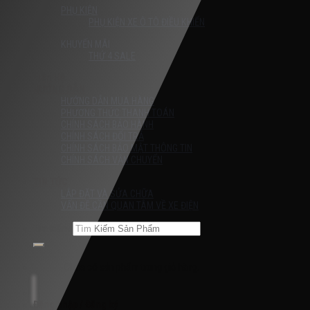
PHỤ KIỆN
PHỤ KIỆN XE Ô TÔ ĐIỀU KHIỂN
KHUYẾN MÃI
THỨ 4 SALE
Liên Hệ
HƯỚNG DẪN
HƯỚNG DẪN MUA HÀNG
PHƯƠNG THỨC THANH TOÁN
CHÍNH SÁCH BẢO HÀNH
CHÍNH SÁCH ĐỔI TRẢ
CHÍNH SÁCH BẢO MẬT THÔNG TIN
CHÍNH SÁCH VẬN CHUYỂN
TIN TỨC
LẮP ĐẶT VÀ SỬA CHỮA
VẤN ĐỀ CẦN QUAN TÂM VỀ XE ĐIỆN
Tìm kiếm:
Chưa có sản phẩm trong giỏ hàng.
Đăng nhập / Đăng ký