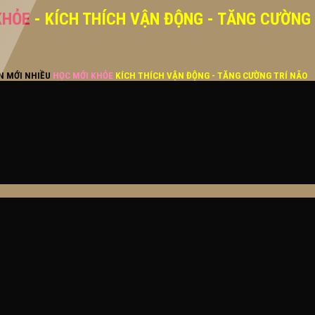
KHỎE
- KÍCH THÍCH VẬN ĐỘNG - TĂNG CƯỜNG
ĂN MỚI NHIỀU
HỌC MỚI KHỎE
KÍCH THÍCH VẬN ĐỘNG - TĂNG CƯỜNG TRÍ NÃO