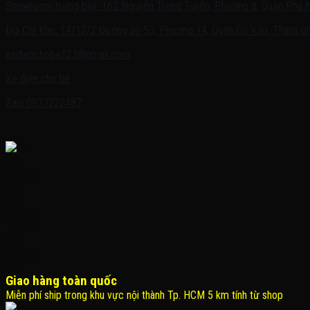
Showroom trưng bày: 162 Nguyễn Trọng Tuyển, Phường 8, Quận Phú 
Địa Chỉ Kho: 14/12/2 Đường số 53, Phường 14, Quận Gò Vấp, Thành ph
xedienchobe123@gmail.com
Xe điện cho bé
Zalo:0937222487
Giao hàng toàn quốc
Miễn phí ship trong khu vực nội thành Tp. HCM 5 km tính từ shop