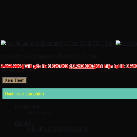
Xe điện cho bé Audi bản quyền E Tron GT FB 717,1-4 tuổi
3.690.000
₫
Giá gốc là: 3.690.000 ₫.
3.290.000
₫
Giá hiện tại là: 3.29
Xem Thêm
Danh mục sản phẩm
KHUYỄN MÃI
THỨ 4 SALE
PHỤ KIỆN
PHỤ KIỆN XE Ô TÔ ĐIỀU KHIỂN