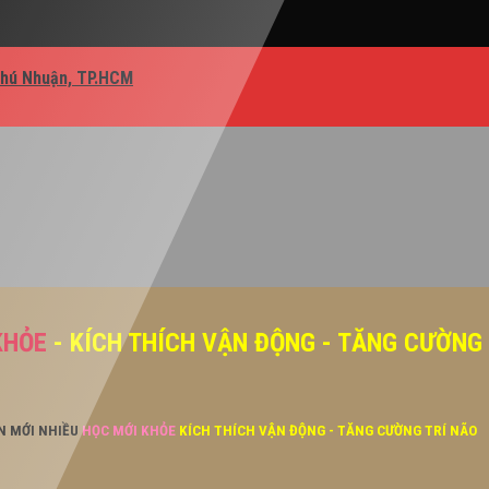
Phú Nhuận, TP.HCM
KHỎE
- KÍCH THÍCH VẬN ĐỘNG - TĂNG CƯỜNG
ĂN MỚI NHIỀU
HỌC MỚI KHỎE
KÍCH THÍCH VẬN ĐỘNG - TĂNG CƯỜNG TRÍ NÃO