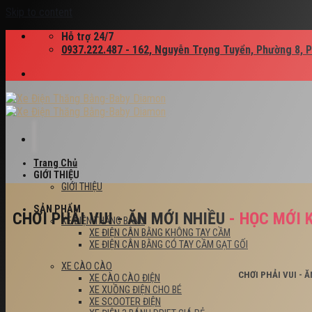
Skip to content
Hỗ trợ 24/7
0937.222.487 - 162, Nguyễn Trọng Tuyển, Phường 8, 
Trang Chủ
GIỚI THIỆU
GIỚI THIỆU
SẢN PHẨM
CHƠI PHẢI VUI - ĂN MỚI NHIỀU
- HỌC MỚI 
XE ĐIỆN THĂNG BẰNG
XE ĐIỆN CÂN BẰNG KHÔNG TAY CẦM
XE ĐIỆN CÂN BẰNG CÓ TAY CẦM GẠT GỐI
XE CÀO CÀO
CHƠI PHẢI VUI - 
XE CÀO CÀO ĐIỆN
XE XUỒNG ĐIỆN CHO BÉ
XE SCOOTER ĐIỆN