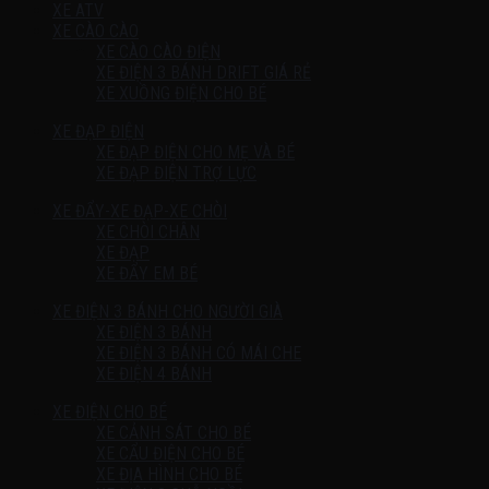
XE ATV
XE CÀO CÀO
XE CÀO CÀO ĐIỆN
XE ĐIỆN 3 BÁNH DRIFT GIÁ RẺ
XE XUỒNG ĐIỆN CHO BÉ
XE ĐẠP ĐIỆN
XE ĐẠP ĐIỆN CHO MẸ VÀ BÉ
XE ĐẠP ĐIỆN TRỢ LỰC
XE ĐẨY-XE ĐẠP-XE CHÒI
XE CHÒI CHÂN
XE ĐẠP
XE ĐẨY EM BÉ
XE ĐIỆN 3 BÁNH CHO NGƯỜI GIÀ
XE ĐIỆN 3 BÁNH
XE ĐIỆN 3 BÁNH CÓ MÁI CHE
XE ĐIỆN 4 BÁNH
XE ĐIỆN CHO BÉ
XE CẢNH SÁT CHO BÉ
XE CẨU ĐIỆN CHO BÉ
XE ĐỊA HÌNH CHO BÉ