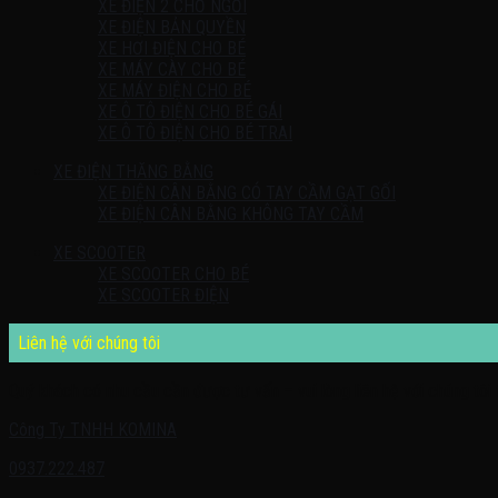
XE ĐIỆN 2 CHỖ NGỒI
XE ĐIỆN BẢN QUYỀN
XE HƠI ĐIỆN CHO BÉ
XE MÁY CÀY CHO BÉ
XE MÁY ĐIỆN CHO BÉ
XE Ô TÔ ĐIỆN CHO BÉ GÁI
XE Ô TÔ ĐIỆN CHO BÉ TRAI
XE ĐIỆN THĂNG BẰNG
XE ĐIỆN CÂN BẰNG CÓ TAY CẦM GẠT GỐI
XE ĐIỆN CÂN BẰNG KHÔNG TAY CẦM
XE SCOOTER
XE SCOOTER CHO BÉ
XE SCOOTER ĐIỆN
Liên hệ với chúng tôi
Quý khách có nhu cầu cần được tư vấn – vui lòng liên hệ với chúng tôi 
Công Ty TNHH KOMINA
0937.222.487