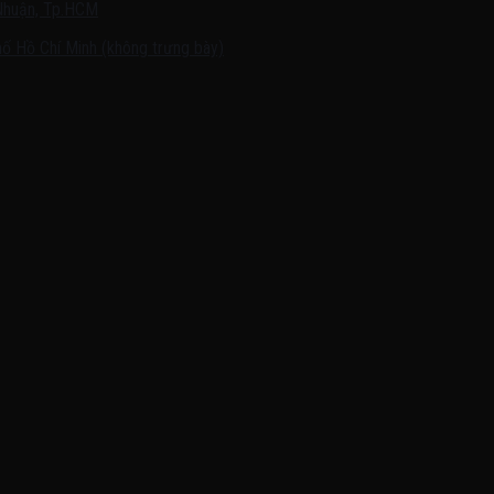
Nhuận, Tp.HCM
ố Hồ Chí Minh (không trưng bày)