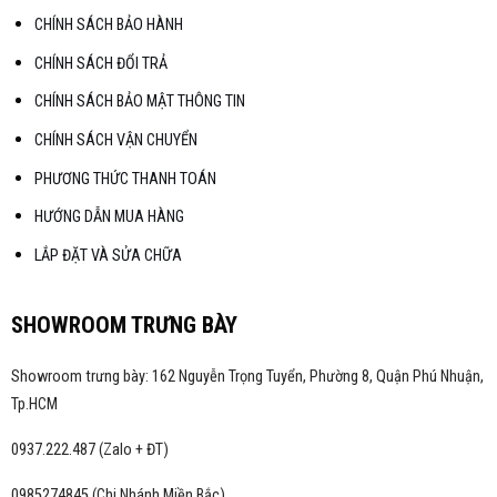
CHÍNH SÁCH BẢO HÀNH
CHÍNH SÁCH ĐỔI TRẢ
CHÍNH SÁCH BẢO MẬT THÔNG TIN
CHÍNH SÁCH VẬN CHUYỂN
PHƯƠNG THỨC THANH TOÁN
HƯỚNG DẪN MUA HÀNG
LẮP ĐẶT VÀ SỬA CHỮA
SHOWROOM TRƯNG BÀY
Showroom trưng bày: 162 Nguyễn Trọng Tuyển, Phường 8, Quận Phú Nhuận,
Tp.HCM
0937.222.487 (Zalo + ĐT)
0985274845 (Chi Nhánh Miền Bắc)