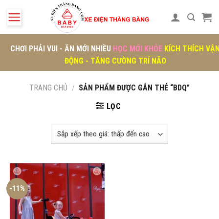
Skip
to
content
CHƠI PHẢI VUI - ĂN MỚI NHIỀU
HỌC MỚI KHỎE
KÍCH THÍCH VẬ
ĐỘNG - TĂNG CƯỜNG TRÍ NÃO
TRANG CHỦ
/
SẢN PHẨM ĐƯỢC GẮN THẺ “BDQ”
LỌC
-11%