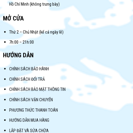
Hồ Chí Minh (không trưng bày)
MỞ CỬA
Thứ 2 – Chủ Nhật (kể cả ngày lễ)
7h:00 – 21h:00
HƯỚNG DẪN
CHÍNH SÁCH BẢO HÀNH
CHÍNH SÁCH ĐỔI TRẢ
CHÍNH SÁCH BẢO MẬT THÔNG TIN
CHÍNH SÁCH VẬN CHUYỂN
PHƯƠNG THỨC THANH TOÁN
HƯỚNG DẪN MUA HÀNG
LẮP ĐẶT VÀ SỬA CHỮA