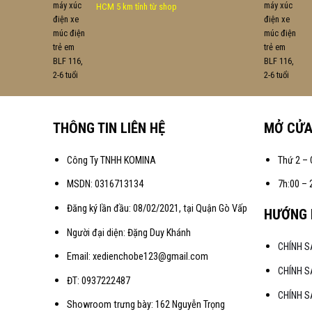
HCM 5 km tính từ shop
THÔNG TIN LIÊN HỆ
MỞ CỬ
Công Ty TNHH KOMINA
Thứ 2 – 
MSDN: 0316713134
7h:00 – 
Đăng ký lần đầu: 08/02/2021, tại Quận Gò Vấp
HƯỚNG 
Người đại diện: Đặng Duy Khánh
CHÍNH 
Email: xedienchobe123@gmail.com
CHÍNH S
ĐT: 0937222487
CHÍNH S
Showroom trưng bày: 162 Nguyễn Trọng