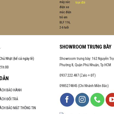
trọn đời
A
SHOWROOM TRƯNG BÀY
Chủ Nhật (kể cả ngày lễ)
Showroom trưng bày: 162 Nguyễn Trọ
Phường 8, Quận Phú Nhuận, Tp.HCM
21h:00
0937.222.487 (Zalo + ĐT)
DẪN
0985274845 (Chi Nhánh Miền Bắc)
SÁCH BẢO HÀNH
ÁCH ĐỔI TRẢ
ÁCH BẢO MẬT THÔNG TIN