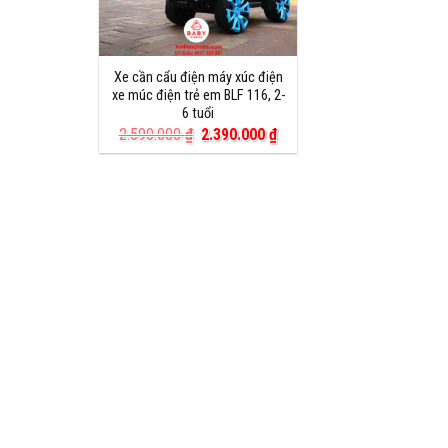
Xe cần cẩu điện máy xúc điện
xe múc điện trẻ em BLF 116, 2-
6 tuổi
Giá
Giá
2.590.000
₫
2.390.000
₫
gốc
hiện
là:
tại
2.590.000 ₫.
là:
2.390.000 ₫.