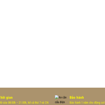
Thời gian
Bảo hành
ở cửa 08:00h – 21:00h, kể cả thứ 7 và CN
Bảo hành 1 năm cho động cơ H