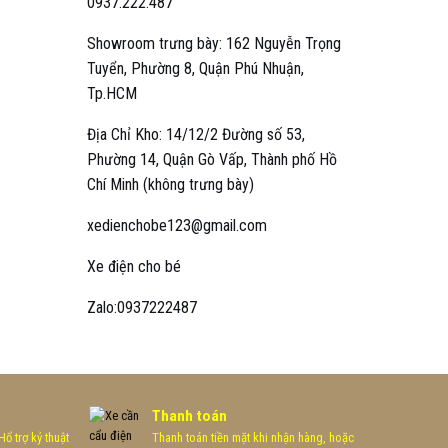
0937.222.487
Showroom trưng bày: 162 Nguyễn Trọng
Tuyển, Phường 8, Quận Phú Nhuận,
Tp.HCM
Địa Chỉ Kho: 14/12/2 Đường số 53,
Phường 14, Quận Gò Vấp, Thành phố Hồ
Chí Minh (không trưng bày)
xedienchobe123@gmail.com
Xe điện cho bé
Zalo:0937222487
Thanh toán
ổ trợ kỷ thuật
Thanh toán tiền mặt khi nhận hàng, hoặc