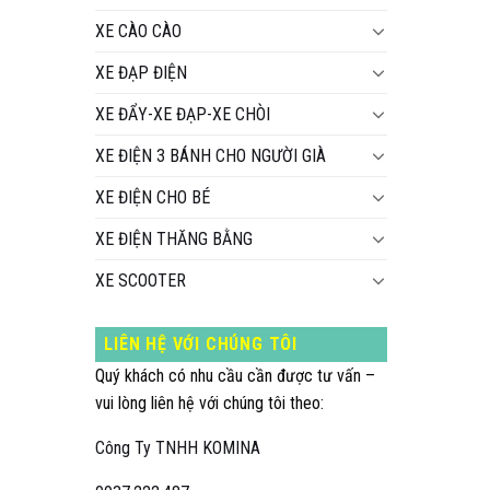
XE CÀO CÀO
XE ĐẠP ĐIỆN
XE ĐẨY-XE ĐẠP-XE CHÒI
XE ĐIỆN 3 BÁNH CHO NGƯỜI GIÀ
XE ĐIỆN CHO BÉ
XE ĐIỆN THĂNG BẰNG
XE SCOOTER
LIÊN HỆ VỚI CHÚNG TÔI
Quý khách có nhu cầu cần được tư vấn –
vui lòng liên hệ với chúng tôi theo:
Công Ty TNHH KOMINA