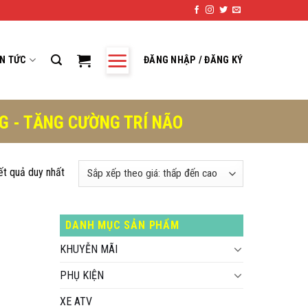
IN TỨC
ĐĂNG NHẬP / ĐĂNG KÝ
NG - TĂNG CƯỜNG TRÍ NÃO
kết quả duy nhất
DANH MỤC SẢN PHẨM
KHUYỄN MÃI
PHỤ KIỆN
XE ATV