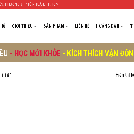
YỂN, PHƯỜNG 8, PHÚ NHUẬN, TP.HCM
CHỦ
GIỚI THIỆU
SẢN PHẨM
LIÊN HỆ
HƯỚNG DẪN
T
IỀU
- HỌC MỚI KHỎE
- KÍCH THÍCH VẬN ĐỘ
 116”
Hiển thị 