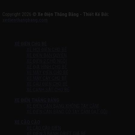
Copyright 2026 ©
Xe Điện Thăng Bằng - Thiết Kế Bởi:
xedienthangbang.com
XE ĐIỆN CHO BÉ
XE HƠI ĐIỆN CHO BÉ
XE ĐIỆN BẢN QUYỀN
XE ĐIỆN 2 CHỖ NGỒI
XE ĐỊA HÌNH CHO BÉ
XE MÁY ĐIỆN CHO BÉ
XE MÁY CÀY CHO BÉ
XE CẨU ĐIỆN CHO BÉ
XE CẢNH SÁT CHO BÉ
XE ĐIỆN THĂNG BẰNG
XE ĐIỆN CÂN BẰNG KHÔNG TAY CẦM
XE ĐIỆN CÂN BẰNG CÓ TAY CẦM GẠT GỐI
XE CÀO CÀO
XE CÀO CÀO ĐIỆN
XE ĐIỆN 3 BÁNH DRIFT GIÁ RẺ