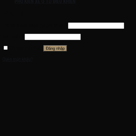
PHỤ KIỆN XE Ô TÔ ĐIỀU KHIỂN
Đăng nhập
Tên tài khoản hoặc địa chỉ email
*
Mật khẩu
*
Ghi nhớ mật khẩu
Đăng nhập
Quên mật khẩu?