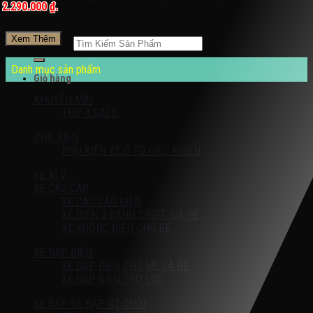
2.290.000 ₫.
Đăng nhập / Đăng ký
Xem Thêm
Tìm kiếm:
Danh mục sản phẩm
Giỏ hàng
Chưa có sản phẩm trong giỏ hàng.
KHUYỄN MÃI
THỨ 4 SALE
PHỤ KIỆN
PHỤ KIỆN XE Ô TÔ ĐIỀU KHIỂN
XE ATV
XE CÀO CÀO
XE CÀO CÀO ĐIỆN
XE ĐIỆN 3 BÁNH DRIFT GIÁ RẺ
XE XUỒNG ĐIỆN CHO BÉ
XE ĐẠP ĐIỆN
XE ĐẠP ĐIỆN CHO MẸ VÀ BÉ
XE ĐẠP ĐIỆN TRỢ LỰC
XE ĐẨY-XE ĐẠP-XE CHÒI