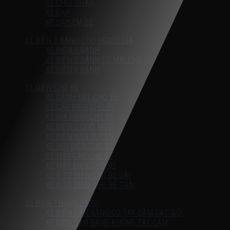
XE CHÒI CHÂN
XE ĐẠP
XE ĐẨY EM BÉ
XE ĐIỆN 3 BÁNH CHO NGƯỜI GIÀ
XE ĐIỆN 3 BÁNH
XE ĐIỆN 3 BÁNH CÓ MÁI CHE
XE ĐIỆN 4 BÁNH
XE ĐIỆN CHO BÉ
XE CẢNH SÁT CHO BÉ
XE CẨU ĐIỆN CHO BÉ
XE ĐỊA HÌNH CHO BÉ
XE ĐIỆN 2 CHỖ NGỒI
XE ĐIỆN BẢN QUYỀN
XE HƠI ĐIỆN CHO BÉ
XE MÁY CÀY CHO BÉ
XE MÁY ĐIỆN CHO BÉ
XE Ô TÔ ĐIỆN CHO BÉ GÁI
XE Ô TÔ ĐIỆN CHO BÉ TRAI
XE ĐIỆN THĂNG BẰNG
XE ĐIỆN CÂN BẰNG CÓ TAY CẦM GẠT GỐI
XE ĐIỆN CÂN BẰNG KHÔNG TAY CẦM