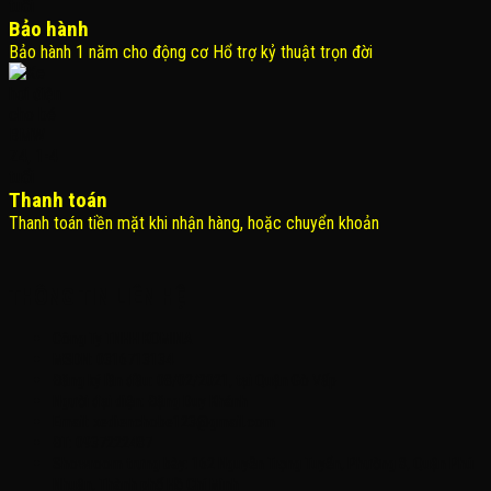
Bảo hành
Bảo hành 1 năm cho động cơ Hổ trợ kỷ thuật trọn đời
Thanh toán
Thanh toán tiền mặt khi nhận hàng, hoặc chuyển khoản
THÔNG TIN LIÊN HỆ
Công Ty TNHH KOMINA
MSDN: 0316713134
Đăng ký lần đầu: 08/02/2021, tại Quận Gò Vấp
Người đại diện: Đặng Duy Khánh
Email: xedienchobe123@gmail.com
ĐT: 0937222487
Showroom trưng bày: 162 Nguyễn Trọng Tuyển, Phường 8, Quận Phú
Nhuận, Thành phố Hồ Chí Minh