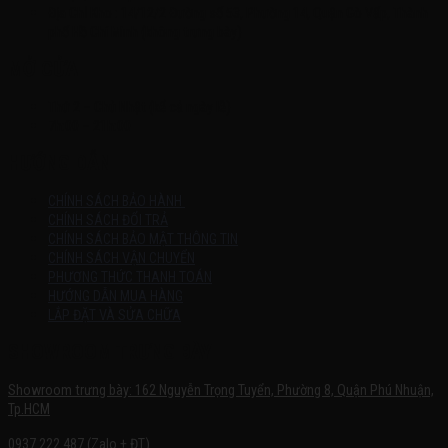
Địa Chỉ Kho : 14/12/2 Đường số 53, Phường 14, Quận Gò Vấp, Thành
phố Hồ Chí Minh (không trưng bày)
MỞ CỬA
Thứ 2 – Chủ Nhật (kể cả ngày lễ)
7h:00 – 21h:00
HƯỚNG DẪN
CHÍNH SÁCH BẢO HÀNH
CHÍNH SÁCH ĐỔI TRẢ
CHÍNH SÁCH BẢO MẬT THÔNG TIN
CHÍNH SÁCH VẬN CHUYỂN
PHƯƠNG THỨC THANH TOÁN
HƯỚNG DẪN MUA HÀNG
LẮP ĐẶT VÀ SỬA CHỮA
SHOWROOM TRƯNG BÀY
Showroom trưng bày: 162 Nguyễn Trọng Tuyển, Phường 8, Quận Phú Nhuận,
Tp.HCM
0937.222.487 (Zalo + ĐT)