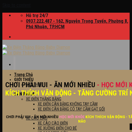
Skip to content
Hỗ trợ 24/7
0937.222.487 - 162, Nguyễn Trọng Tuyển, Phường 8,
Phú Nhuận, TP.HCM
Trang Chủ
GIỚI THIỆU
CHƠI PHẢI VUI - ĂN MỚI NHIỀU
- HỌC MỚI 
GIỚI THIỆU
KÍCH THÍCH VẬN ĐỘNG - TĂNG CƯỜNG TRÍ 
SẢN PHẨM
XE ĐIỆN THĂNG BẰNG
XE ĐIỆN CÂN BẰNG KHÔNG TAY CẦM
XE ĐIỆN CÂN BẰNG CÓ TAY CẦM GẠT GỐI
CHƠI PHẢI VUI - ĂN MỚI NHIỀU
HỌC MỚI KHỎE
KÍCH THÍCH VẬN ĐỘNG - T
XE CÀO CÀO
NÃO
XE CÀO CÀO ĐIỆN
XE XUỒNG ĐIỆN CHO BÉ