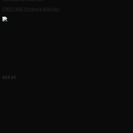
0985274845 (Chi Nhánh Miền Bắc)
FACEBOOK
BẢN ĐỒ