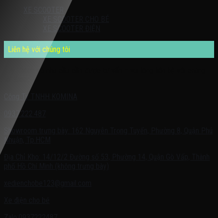
XE SCOOTER
XE SCOOTER CHO BÉ
XE SCOOTER ĐIỆN
Liên hệ với chúng tôi
Quý khách có nhu cầu cần được tư vấn – vui lòng liên hệ với chúng
tôi theo:
Công Ty TNHH KOMINA
0937.222.487
Showroom trưng bày: 162 Nguyễn Trọng Tuyển, Phường 8, Quận Phú
Nhuận, Tp.HCM
Địa Chỉ Kho: 14/12/2 Đường số 53, Phường 14, Quận Gò Vấp, Thành
phố Hồ Chí Minh (không trưng bày)
xedienchobe123@gmail.com
Xe điện cho bé
Zalo:0937222487