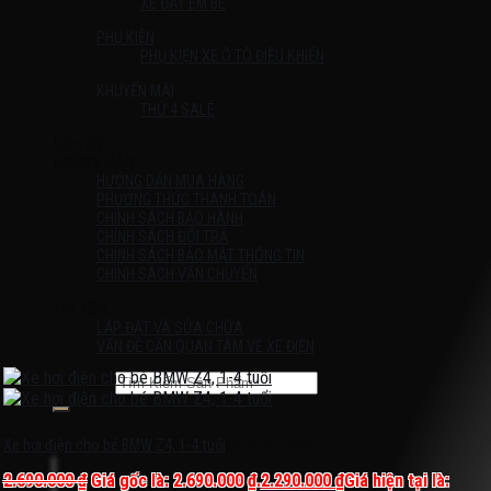
XE ĐẨY EM BÉ
PHỤ KIỆN
PHỤ KIỆN XE Ô TÔ ĐIỀU KHIỂN
KHUYẾN MÃI
THỨ 4 SALE
Liên Hệ
HƯỚNG DẪN
HƯỚNG DẪN MUA HÀNG
PHƯƠNG THỨC THANH TOÁN
CHÍNH SÁCH BẢO HÀNH
CHÍNH SÁCH ĐỔI TRẢ
CHÍNH SÁCH BẢO MẬT THÔNG TIN
CHÍNH SÁCH VẬN CHUYỂN
TIN TỨC
LẮP ĐẶT VÀ SỬA CHỮA
VẤN ĐỀ CẦN QUAN TÂM VỀ XE ĐIỆN
Tìm kiếm:
Chưa có sản phẩm trong giỏ hàng.
Xe hơi điện cho bé BMW Z4, 1-4 tuổi
2.690.000
₫
Giá gốc là: 2.690.000 ₫.
2.290.000
₫
Giá hiện tại là: