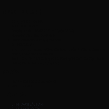
THÔNG TIN LIÊN HỆ
Công Ty TNHH KOMINA
MSDN: 0316713134
Đăng ký lần đầu: 08/02/2021, tại Quận Gò Vấp
Người đại diện: Đặng Duy Khánh
Email: xedienchobe123@gmail.com
ĐT: 0937222487
Showroom trưng bày: 162 Nguyễn Trọng Tuyển, Phường 8, Quận Phú
Nhuận, Thành phố Hồ Chí Minh
Địa Chỉ Kho : 14/12/2 Đường số 53, Phường 14, Quận Gò Vấp, Thành
phố Hồ Chí Minh (không trưng bày)
MỞ CỬA
Thứ 2 – Chủ Nhật (kể cả ngày lễ)
7h:00 – 21h:00
HƯỚNG DẪN
CHÍNH SÁCH BẢO HÀNH