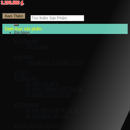
3.290.000 ₫.
Đăng nhập / Đăng ký
Xem Thêm
Tìm kiếm:
Danh mục sản phẩm
Giỏ hàng
Chưa có sản phẩm trong giỏ hàng.
KHUYỄN MÃI
THỨ 4 SALE
PHỤ KIỆN
PHỤ KIỆN XE Ô TÔ ĐIỀU KHIỂN
XE ATV
XE CÀO CÀO
XE CÀO CÀO ĐIỆN
XE ĐIỆN 3 BÁNH DRIFT GIÁ RẺ
XE XUỒNG ĐIỆN CHO BÉ
XE ĐẠP ĐIỆN
XE ĐẠP ĐIỆN CHO MẸ VÀ BÉ
XE ĐẠP ĐIỆN TRỢ LỰC
XE ĐẨY-XE ĐẠP-XE CHÒI