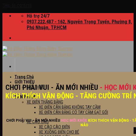
Skip to content
Hỗ trợ 24/7
0937.222.487 - 162, Nguyễn Trọng Tuyển, Phường 8,
Phú Nhuận, TP.HCM
Trang Chủ
GIỚI THIỆU
CHƠI PHẢI VUI - ĂN MỚI NHIỀU
- HỌC MỚI 
GIỚI THIỆU
KÍCH THÍCH VẬN ĐỘNG - TĂNG CƯỜNG TRÍ 
SẢN PHẨM
XE ĐIỆN THĂNG BẰNG
XE ĐIỆN CÂN BẰNG KHÔNG TAY CẦM
XE ĐIỆN CÂN BẰNG CÓ TAY CẦM GẠT GỐI
CHƠI PHẢI VUI - ĂN MỚI NHIỀU
HỌC MỚI KHỎE
KÍCH THÍCH VẬN ĐỘNG - T
XE CÀO CÀO
NÃO
XE CÀO CÀO ĐIỆN
XE XUỒNG ĐIỆN CHO BÉ