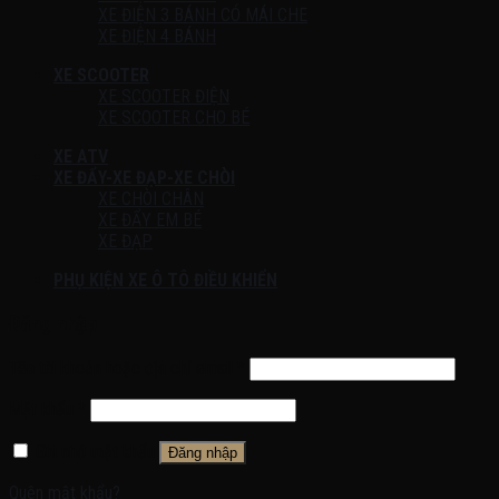
XE ĐIỆN 3 BÁNH CÓ MÁI CHE
XE ĐIỆN 4 BÁNH
XE SCOOTER
XE SCOOTER ĐIỆN
XE SCOOTER CHO BÉ
XE ATV
XE ĐẨY-XE ĐẠP-XE CHÒI
XE CHÒI CHÂN
XE ĐẨY EM BÉ
XE ĐẠP
PHỤ KIỆN XE Ô TÔ ĐIỀU KHIỂN
Đăng nhập
Tên tài khoản hoặc địa chỉ email
*
Mật khẩu
*
Ghi nhớ mật khẩu
Đăng nhập
Quên mật khẩu?