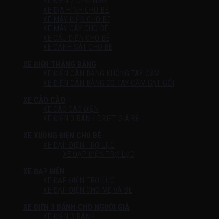
XE ĐIỆN 2 CHỖ NGỒI
XE ĐỊA HÌNH CHO BÉ
XE MÁY ĐIỆN CHO BÉ
XE MÁY CÀY CHO BÉ
XE CẨU ĐIỆN CHO BÉ
XE CẢNH SÁT CHO BÉ
XE ĐIỆN THĂNG BẰNG
XE ĐIỆN CÂN BẰNG KHÔNG TAY CẦM
XE ĐIỆN CÂN BẰNG CÓ TAY CẦM GẠT GỐI
XE CÀO CÀO
XE CÀO CÀO ĐIỆN
XE ĐIỆN 3 BÁNH DRIFT GIÁ RẺ
XE XUỒNG ĐIỆN CHO BÉ
XE ĐẠP ĐIỆN TRỢ LỰC
XE ĐẠP ĐIỆN TRỢ LỰC
XE ĐẠP ĐIỆN
XE ĐẠP ĐIỆN TRỢ LỰC
XE ĐẠP ĐIỆN CHO MẸ VÀ BÉ
XE ĐIỆN 3 BÁNH CHO NGƯỜI GIÀ
XE ĐIỆN 3 BÁNH