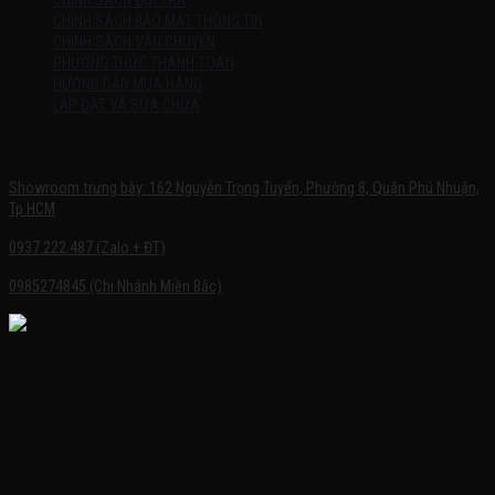
CHÍNH SÁCH ĐỔI TRẢ
CHÍNH SÁCH BẢO MẬT THÔNG TIN
CHÍNH SÁCH VẬN CHUYỂN
PHƯƠNG THỨC THANH TOÁN
HƯỚNG DẪN MUA HÀNG
LẮP ĐẶT VÀ SỬA CHỮA
SHOWROOM TRƯNG BÀY
Showroom trưng bày: 162 Nguyễn Trọng Tuyển, Phường 8, Quận Phú Nhuận,
Tp.HCM
0937.222.487 (Zalo + ĐT)
0985274845 (Chi Nhánh Miền Bắc)
FACEBOOK