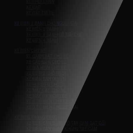
XE CHÒI CHÂN
XE ĐẠP
XE ĐẨY EM BÉ
XE ĐIỆN 3 BÁNH CHO NGƯỜI GIÀ
XE ĐIỆN 3 BÁNH
XE ĐIỆN 3 BÁNH CÓ MÁI CHE
XE ĐIỆN 4 BÁNH
XE ĐIỆN CHO BÉ
XE CẢNH SÁT CHO BÉ
XE CẨU ĐIỆN CHO BÉ
XE ĐỊA HÌNH CHO BÉ
XE ĐIỆN 2 CHỖ NGỒI
XE ĐIỆN BẢN QUYỀN
XE HƠI ĐIỆN CHO BÉ
XE MÁY CÀY CHO BÉ
XE MÁY ĐIỆN CHO BÉ
XE Ô TÔ ĐIỆN CHO BÉ GÁI
XE Ô TÔ ĐIỆN CHO BÉ TRAI
XE ĐIỆN THĂNG BẰNG
XE ĐIỆN CÂN BẰNG CÓ TAY CẦM GẠT GỐI
XE ĐIỆN CÂN BẰNG KHÔNG TAY CẦM