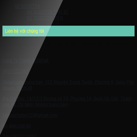
XE SCOOTER
XE SCOOTER CHO BÉ
XE SCOOTER ĐIỆN
Liên hệ với chúng tôi
Quý khách có nhu cầu cần được tư vấn – vui lòng liên hệ với chúng
tôi theo:
Công Ty TNHH KOMINA
0937.222.487
Showroom trưng bày: 162 Nguyễn Trọng Tuyển, Phường 8, Quận Phú
Nhuận, Tp.HCM
Địa Chỉ Kho: 14/12/2 Đường số 53, Phường 14, Quận Gò Vấp, Thành
phố Hồ Chí Minh (không trưng bày)
xedienchobe123@gmail.com
Xe điện cho bé
Zalo:0937222487