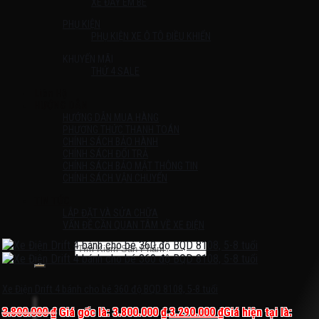
XE ĐẨY EM BÉ
PHỤ KIỆN
PHỤ KIỆN XE Ô TÔ ĐIỀU KHIỂN
KHUYẾN MÃI
THỨ 4 SALE
Liên Hệ
HƯỚNG DẪN
HƯỚNG DẪN MUA HÀNG
PHƯƠNG THỨC THANH TOÁN
CHÍNH SÁCH BẢO HÀNH
CHÍNH SÁCH ĐỔI TRẢ
CHÍNH SÁCH BẢO MẬT THÔNG TIN
CHÍNH SÁCH VẬN CHUYỂN
TIN TỨC
LẮP ĐẶT VÀ SỬA CHỮA
VẤN ĐỀ CẦN QUAN TÂM VỀ XE ĐIỆN
Tìm kiếm:
Chưa có sản phẩm trong giỏ hàng.
Xe Điện Drift 4 bánh cho bé 360 độ BQD 8108, 5-8 tuổi
3.800.000
₫
Giá gốc là: 3.800.000 ₫.
3.290.000
₫
Giá hiện tại là: