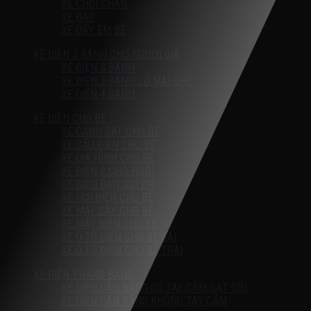
XE CHÒI CHÂN
XE ĐẠP
XE ĐẨY EM BÉ
XE ĐIỆN 3 BÁNH CHO NGƯỜI GIÀ
XE ĐIỆN 3 BÁNH
XE ĐIỆN 3 BÁNH CÓ MÁI CHE
XE ĐIỆN 4 BÁNH
XE ĐIỆN CHO BÉ
XE CẢNH SÁT CHO BÉ
XE CẨU ĐIỆN CHO BÉ
XE ĐỊA HÌNH CHO BÉ
XE ĐIỆN 2 CHỖ NGỒI
XE ĐIỆN BẢN QUYỀN
XE HƠI ĐIỆN CHO BÉ
XE MÁY CÀY CHO BÉ
XE MÁY ĐIỆN CHO BÉ
XE Ô TÔ ĐIỆN CHO BÉ GÁI
XE Ô TÔ ĐIỆN CHO BÉ TRAI
XE ĐIỆN THĂNG BẰNG
XE ĐIỆN CÂN BẰNG CÓ TAY CẦM GẠT GỐI
XE ĐIỆN CÂN BẰNG KHÔNG TAY CẦM