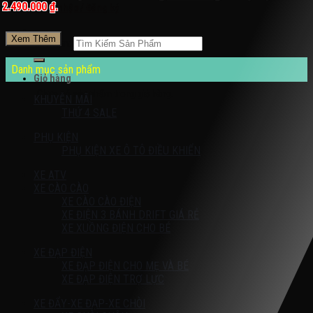
2.490.000 ₫.
Đăng nhập / Đăng ký
Xem Thêm
Tìm kiếm:
Danh mục sản phẩm
Giỏ hàng
Chưa có sản phẩm trong giỏ hàng.
KHUYỄN MÃI
THỨ 4 SALE
PHỤ KIỆN
PHỤ KIỆN XE Ô TÔ ĐIỀU KHIỂN
XE ATV
XE CÀO CÀO
XE CÀO CÀO ĐIỆN
XE ĐIỆN 3 BÁNH DRIFT GIÁ RẺ
XE XUỒNG ĐIỆN CHO BÉ
XE ĐẠP ĐIỆN
XE ĐẠP ĐIỆN CHO MẸ VÀ BÉ
XE ĐẠP ĐIỆN TRỢ LỰC
XE ĐẨY-XE ĐẠP-XE CHÒI