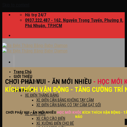
Skip to content
Hỗ trợ 24/7
0937.222.487 - 162, Nguyễn Trọng Tuyển, Phường 8,
Phú Nhuận, TP.HCM
Trang Chủ
GIỚI THIỆU
CHƠI PHẢI VUI - ĂN MỚI NHIỀU
- HỌC MỚI 
GIỚI THIỆU
KÍCH THÍCH VẬN ĐỘNG - TĂNG CƯỜNG TRÍ 
SẢN PHẨM
XE ĐIỆN THĂNG BẰNG
XE ĐIỆN CÂN BẰNG KHÔNG TAY CẦM
XE ĐIỆN CÂN BẰNG CÓ TAY CẦM GẠT GỐI
CHƠI PHẢI VUI - ĂN MỚI NHIỀU
HỌC MỚI KHỎE
KÍCH THÍCH VẬN ĐỘNG - T
XE CÀO CÀO
NÃO
XE CÀO CÀO ĐIỆN
XE XUỒNG ĐIỆN CHO BÉ