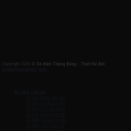
Copyright 2026 ©
Xe Điện Thăng Bằng - Thiết Kế Bởi:
xedienthangbang.com
XE ĐIỆN CHO BÉ
XE HƠI ĐIỆN CHO BÉ
XE ĐIỆN BẢN QUYỀN
XE ĐIỆN 2 CHỖ NGỒI
XE ĐỊA HÌNH CHO BÉ
XE MÁY ĐIỆN CHO BÉ
XE MÁY CÀY CHO BÉ