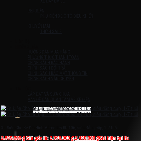
XE ĐẨY EM BÉ
PHỤ KIỆN
PHỤ KIỆN XE Ô TÔ ĐIỀU KHIỂN
KHUYẾN MÃI
THỨ 4 SALE
Liên Hệ
HƯỚNG DẪN
HƯỚNG DẪN MUA HÀNG
PHƯƠNG THỨC THANH TOÁN
CHÍNH SÁCH BẢO HÀNH
CHÍNH SÁCH ĐỔI TRẢ
CHÍNH SÁCH BẢO MẬT THÔNG TIN
CHÍNH SÁCH VẬN CHUYỂN
TIN TỨC
LẮP ĐẶT VÀ SỬA CHỮA
VẤN ĐỀ CẦN QUAN TÂM VỀ XE ĐIỆN
Tìm kiếm:
Chưa có sản phẩm trong giỏ hàng.
Xe Điện Cho Bé Địa Hình Mercedes BR 106, siêu đẳng cấp, 1-7 tuổi
2.990.000
₫
Giá gốc là: 2.990.000 ₫.
2.490.000
₫
Giá hiện tại là: