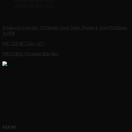
HƯỚNG DẪN MUA HÀNG
LẮP ĐẶT VÀ SỬA CHỮA
SHOWROOM TRƯNG BÀY
Showroom trưng bày: 162 Nguyễn Trọng Tuyển, Phường 8, Quận Phú Nhuận,
Tp.HCM
0937.222.487 (Zalo + ĐT)
0985274845 (Chi Nhánh Miền Bắc)
FACEBOOK
BẢN ĐỒ