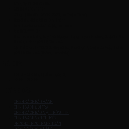
Công Ty TNHH KOMINA
MSDN: 0316713134
Đăng ký lần đầu: 08/02/2021, tại Quận Gò Vấp
Người đại diện: Đặng Duy Khánh
Email: xedienchobe123@gmail.com
ĐT: 0937222487
Showroom trưng bày: 162 Nguyễn Trọng Tuyển, Phường 8, Quận Phú
Nhuận, Thành phố Hồ Chí Minh
Địa Chỉ Kho : 14/12/2 Đường số 53, Phường 14, Quận Gò Vấp, Thành
phố Hồ Chí Minh (không trưng bày)
MỞ CỬA
Thứ 2 – Chủ Nhật (kể cả ngày lễ)
7h:00 – 21h:00
HƯỚNG DẪN
CHÍNH SÁCH BẢO HÀNH
CHÍNH SÁCH ĐỔI TRẢ
CHÍNH SÁCH BẢO MẬT THÔNG TIN
CHÍNH SÁCH VẬN CHUYỂN
PHƯƠNG THỨC THANH TOÁN