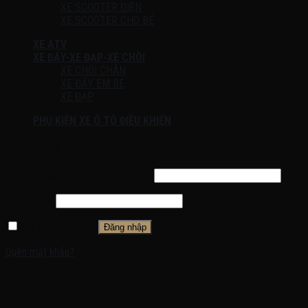
XE SCOOTER ĐIỆN
XE SCOOTER CHO BÉ
XE ATV
XE ĐẨY-XE ĐẠP-XE CHÒI
XE CHÒI CHÂN
XE ĐẨY EM BÉ
XE ĐẠP
PHỤ KIỆN XE Ô TÔ ĐIỀU KHIỂN
Đăng nhập
Tên tài khoản hoặc địa chỉ email
*
Mật khẩu
*
Ghi nhớ mật khẩu
Đăng nhập
Quên mật khẩu?