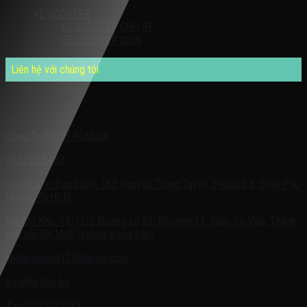
XE SCOOTER
XE SCOOTER CHO BÉ
XE SCOOTER ĐIỆN
Liên hệ với chúng tôi
Quý khách có nhu cầu cần được tư vấn – vui lòng liên hệ với chúng
tôi theo:
Công Ty TNHH KOMINA
0937.222.487
Showroom trưng bày: 162 Nguyễn Trọng Tuyển, Phường 8, Quận Phú
Nhuận, Tp.HCM
Địa Chỉ Kho: 14/12/2 Đường số 53, Phường 14, Quận Gò Vấp, Thành
phố Hồ Chí Minh (không trưng bày)
xedienchobe123@gmail.com
Xe điện cho bé
Zalo:0937222487