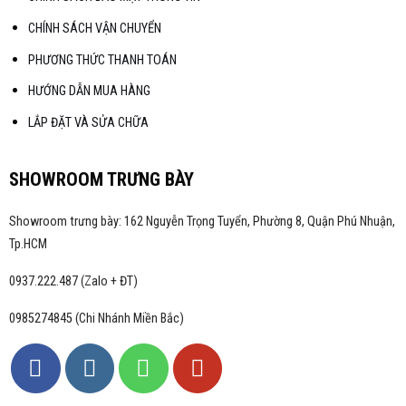
CHÍNH SÁCH VẬN CHUYỂN
PHƯƠNG THỨC THANH TOÁN
HƯỚNG DẪN MUA HÀNG
LẮP ĐẶT VÀ SỬA CHỮA
SHOWROOM TRƯNG BÀY
Showroom trưng bày: 162 Nguyễn Trọng Tuyển, Phường 8, Quận Phú Nhuận,
Tp.HCM
0937.222.487 (Zalo + ĐT)
0985274845 (Chi Nhánh Miền Bắc)