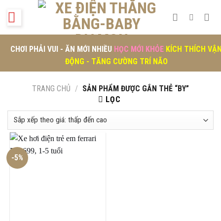
Skip
to
content
CHƠI PHẢI VUI - ĂN MỚI NHIỀU
HỌC MỚI KHỎE
KÍCH THÍCH VẬ
ĐỘNG - TĂNG CƯỜNG TRÍ NÃO
TRANG CHỦ
/
SẢN PHẨM ĐƯỢC GẮN THẺ “BY”
LỌC
-5%