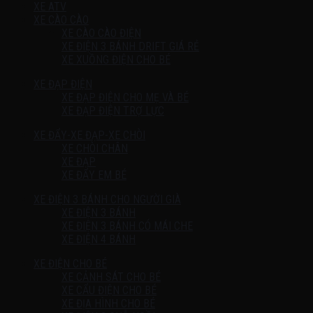
XE ATV
XE CÀO CÀO
XE CÀO CÀO ĐIỆN
XE ĐIỆN 3 BÁNH DRIFT GIÁ RẺ
XE XUỒNG ĐIỆN CHO BÉ
XE ĐẠP ĐIỆN
XE ĐẠP ĐIỆN CHO MẸ VÀ BÉ
XE ĐẠP ĐIỆN TRỢ LỰC
XE ĐẨY-XE ĐẠP-XE CHÒI
XE CHÒI CHÂN
XE ĐẠP
XE ĐẨY EM BÉ
XE ĐIỆN 3 BÁNH CHO NGƯỜI GIÀ
XE ĐIỆN 3 BÁNH
XE ĐIỆN 3 BÁNH CÓ MÁI CHE
XE ĐIỆN 4 BÁNH
XE ĐIỆN CHO BÉ
XE CẢNH SÁT CHO BÉ
XE CẨU ĐIỆN CHO BÉ
XE ĐỊA HÌNH CHO BÉ