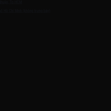
Nhuận, Tp.HCM
ố Hồ Chí Minh (không trưng bày)