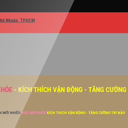
Phú Nhuận, TP.HCM
KHỎE
- KÍCH THÍCH VẬN ĐỘNG - TĂNG CƯỜNG
ĂN MỚI NHIỀU
HỌC MỚI KHỎE
KÍCH THÍCH VẬN ĐỘNG - TĂNG CƯỜNG TRÍ NÃO