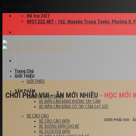
Skip to content
Hỗ trợ 24/7
0937.222.487 - 162, Nguyễn Trọng Tuyển, Phường 8, 
Trang Chủ
GIỚI THIỆU
GIỚI THIỆU
SẢN PHẨM
CHƠI PHẢI VUI - ĂN MỚI NHIỀU
- HỌC MỚI 
XE ĐIỆN THĂNG BẰNG
XE ĐIỆN CÂN BẰNG KHÔNG TAY CẦM
XE ĐIỆN CÂN BẰNG CÓ TAY CẦM GẠT GỐI
XE CÀO CÀO
CHƠI PHẢI VUI - 
XE CÀO CÀO ĐIỆN
XE XUỒNG ĐIỆN CHO BÉ
XE SCOOTER ĐIỆN