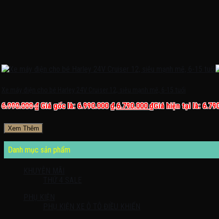
Xe máy điện cho bé Harley 24V Cruiser 12, siêu mạnh mẽ, 6-15 tuổi
6.990.000
₫
Giá gốc là: 6.990.000 ₫.
6.790.000
₫
Giá hiện tại là: 6.79
Xem Thêm
Danh mục sản phẩm
KHUYỄN MÃI
THỨ 4 SALE
PHỤ KIỆN
PHỤ KIỆN XE Ô TÔ ĐIỀU KHIỂN