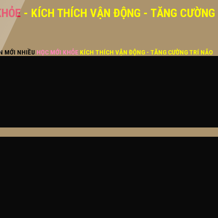
KHỎE
- KÍCH THÍCH VẬN ĐỘNG - TĂNG CƯỜNG
ĂN MỚI NHIỀU
HỌC MỚI KHỎE
KÍCH THÍCH VẬN ĐỘNG - TĂNG CƯỜNG TRÍ NÃO