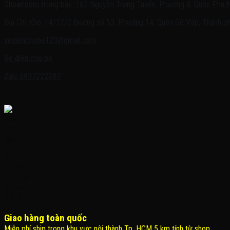
Showroom trưng bày: 162 Nguyễn Trọng Tuyển, Phường 8, Quận Phú 
Địa Chỉ Kho: 14/12/2 Đường số 53, Phường 14, Quận Gò Vấp, Thành ph
xedienchobe123@gmail.com
Xe điện cho bé
Zalo:0937222487
Giao hàng toàn quốc
Miễn phí ship trong khu vực nội thành Tp. HCM 5 km tính từ shop