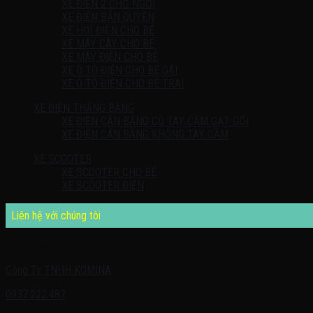
XE ĐIỆN 2 CHỖ NGỒI
XE ĐIỆN BẢN QUYỀN
XE HƠI ĐIỆN CHO BÉ
XE MÁY CÀY CHO BÉ
XE MÁY ĐIỆN CHO BÉ
XE Ô TÔ ĐIỆN CHO BÉ GÁI
XE Ô TÔ ĐIỆN CHO BÉ TRAI
XE ĐIỆN THĂNG BẰNG
XE ĐIỆN CÂN BẰNG CÓ TAY CẦM GẠT GỐI
XE ĐIỆN CÂN BẰNG KHÔNG TAY CẦM
XE SCOOTER
XE SCOOTER CHO BÉ
XE SCOOTER ĐIỆN
Liên hệ với chúng tôi
Quý khách có nhu cầu cần được tư vấn – vui lòng liên hệ với chúng tôi 
Công Ty TNHH KOMINA
0937.222.487