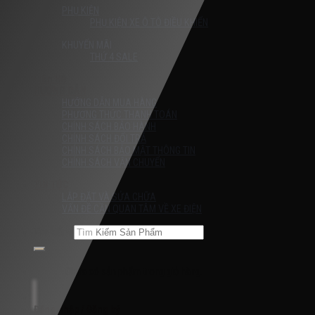
PHỤ KIỆN
PHỤ KIỆN XE Ô TÔ ĐIỀU KHIỂN
KHUYẾN MÃI
THỨ 4 SALE
Liên Hệ
HƯỚNG DẪN
HƯỚNG DẪN MUA HÀNG
PHƯƠNG THỨC THANH TOÁN
CHÍNH SÁCH BẢO HÀNH
CHÍNH SÁCH ĐỔI TRẢ
CHÍNH SÁCH BẢO MẬT THÔNG TIN
CHÍNH SÁCH VẬN CHUYỂN
TIN TỨC
LẮP ĐẶT VÀ SỬA CHỮA
VẤN ĐỀ CẦN QUAN TÂM VỀ XE ĐIỆN
Tìm kiếm:
Chưa có sản phẩm trong giỏ hàng.
Đăng nhập / Đăng ký