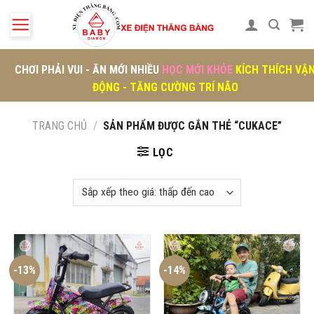
Skip
to
content
CHƠI PHẢI VUI - ĂN MỚI NHIỀU
HỌC MỚI KHỎE
KÍCH THÍCH VẬ
ĐỘNG - TĂNG CƯỜNG TRÍ NÃO
TRANG CHỦ
/
SẢN PHẨM ĐƯỢC GẮN THẺ “CUKACE”
LỌC
-13%
-14%