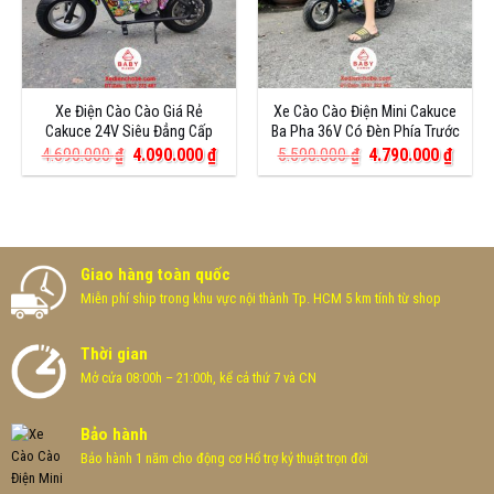
Xe Điện Cào Cào Giá Rẻ
Xe Cào Cào Điện Mini Cakuce
Cakuce 24V Siêu Đẳng Cấp
Ba Pha 36V Có Đèn Phía Trước
Giá
Giá
Giá
Giá
4.690.000
₫
4.090.000
₫
5.590.000
₫
4.790.000
₫
gốc
hiện
gốc
hiện
là:
tại
là:
tại
4.690.000 ₫.
là:
5.590.000 ₫.
là:
4.090.000 ₫.
4.790
Giao hàng toàn quốc
Miễn phí ship trong khu vực nội thành Tp. HCM 5 km tính từ shop
Thời gian
Mở cửa 08:00h – 21:00h, kể cả thứ 7 và CN
Bảo hành
Bảo hành 1 năm cho động cơ Hổ trợ kỷ thuật trọn đời