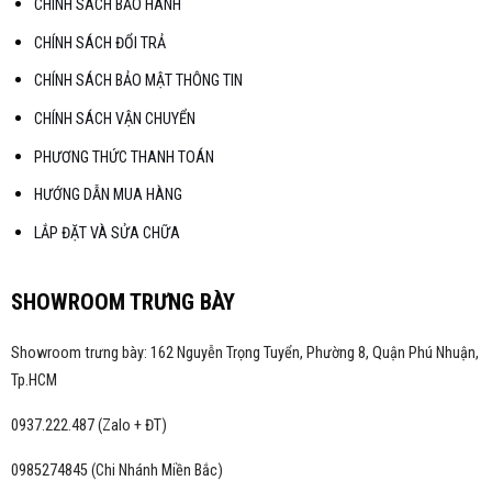
CHÍNH SÁCH BẢO HÀNH
CHÍNH SÁCH ĐỔI TRẢ
CHÍNH SÁCH BẢO MẬT THÔNG TIN
CHÍNH SÁCH VẬN CHUYỂN
PHƯƠNG THỨC THANH TOÁN
HƯỚNG DẪN MUA HÀNG
LẮP ĐẶT VÀ SỬA CHỮA
SHOWROOM TRƯNG BÀY
Showroom trưng bày: 162 Nguyễn Trọng Tuyển, Phường 8, Quận Phú Nhuận,
Tp.HCM
0937.222.487 (Zalo + ĐT)
0985274845 (Chi Nhánh Miền Bắc)