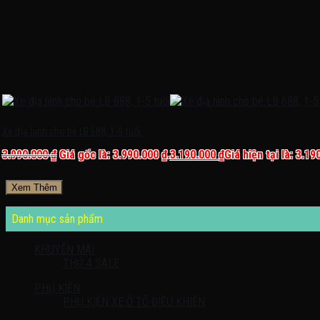
Xe địa hình cho bé LB 688, 1-5 tuổi
3.990.000
₫
Giá gốc là: 3.990.000 ₫.
3.190.000
₫
Giá hiện tại là: 3.19
Xem Thêm
Danh mục sản phẩm
KHUYỄN MÃI
THỨ 4 SALE
PHỤ KIỆN
PHỤ KIỆN XE Ô TÔ ĐIỀU KHIỂN