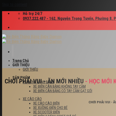
Skip to content
Hỗ trợ 24/7
0937.222.487 - 162, Nguyễn Trọng Tuyển, Phường 8, 
Trang Chủ
GIỚI THIỆU
GIỚI THIỆU
SẢN PHẨM
CHƠI PHẢI VUI - ĂN MỚI NHIỀU
- HỌC MỚI 
XE ĐIỆN THĂNG BẰNG
XE ĐIỆN CÂN BẰNG KHÔNG TAY CẦM
XE ĐIỆN CÂN BẰNG CÓ TAY CẦM GẠT GỐI
XE CÀO CÀO
CHƠI PHẢI VUI - 
XE CÀO CÀO ĐIỆN
XE XUỒNG ĐIỆN CHO BÉ
XE SCOOTER ĐIỆN