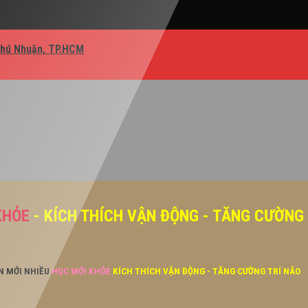
Phú Nhuận, TP.HCM
KHỎE
- KÍCH THÍCH VẬN ĐỘNG - TĂNG CƯỜNG
ĂN MỚI NHIỀU
HỌC MỚI KHỎE
KÍCH THÍCH VẬN ĐỘNG - TĂNG CƯỜNG TRÍ NÃO