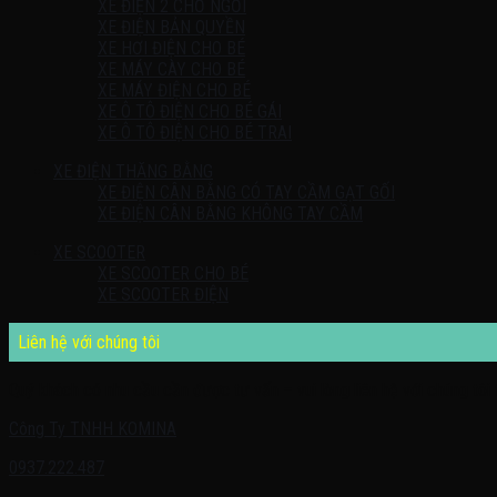
XE ĐIỆN 2 CHỖ NGỒI
XE ĐIỆN BẢN QUYỀN
XE HƠI ĐIỆN CHO BÉ
XE MÁY CÀY CHO BÉ
XE MÁY ĐIỆN CHO BÉ
XE Ô TÔ ĐIỆN CHO BÉ GÁI
XE Ô TÔ ĐIỆN CHO BÉ TRAI
XE ĐIỆN THĂNG BẰNG
XE ĐIỆN CÂN BẰNG CÓ TAY CẦM GẠT GỐI
XE ĐIỆN CÂN BẰNG KHÔNG TAY CẦM
XE SCOOTER
XE SCOOTER CHO BÉ
XE SCOOTER ĐIỆN
Liên hệ với chúng tôi
Quý khách có nhu cầu cần được tư vấn – vui lòng liên hệ với chúng tôi 
Công Ty TNHH KOMINA
0937.222.487