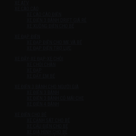
XE ATV
XE CÀO CÀO
XE CÀO CÀO ĐIỆN
XE ĐIỆN 3 BÁNH DRIFT GIÁ RẺ
XE XUỒNG ĐIỆN CHO BÉ
XE ĐẠP ĐIỆN
XE ĐẠP ĐIỆN CHO MẸ VÀ BÉ
XE ĐẠP ĐIỆN TRỢ LỰC
XE ĐẨY-XE ĐẠP-XE CHÒI
XE CHÒI CHÂN
XE ĐẠP
XE ĐẨY EM BÉ
XE ĐIỆN 3 BÁNH CHO NGƯỜI GIÀ
XE ĐIỆN 3 BÁNH
XE ĐIỆN 3 BÁNH CÓ MÁI CHE
XE ĐIỆN 4 BÁNH
XE ĐIỆN CHO BÉ
XE CẢNH SÁT CHO BÉ
XE CẨU ĐIỆN CHO BÉ
XE ĐỊA HÌNH CHO BÉ