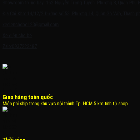
Showroom trưng bày: 162 Nguyễn Trọng Tuyển, Phường 8, Quận Phú 
Địa Chỉ Kho: 14/12/2 Đường số 53, Phường 14, Quận Gò Vấp, Thành ph
xedienchobe123@gmail.com
Xe điện cho bé
Zalo:0937222487
Giao hàng toàn quốc
Miễn phí ship trong khu vực nội thành Tp. HCM 5 km tính từ shop
Thời gian