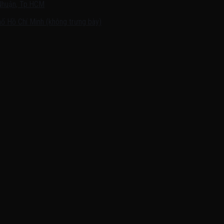
Nhuận, Tp.HCM
ố Hồ Chí Minh (không trưng bày)