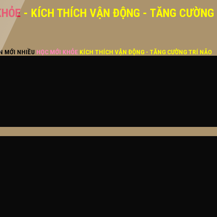
KHỎE
- KÍCH THÍCH VẬN ĐỘNG - TĂNG CƯỜNG
ĂN MỚI NHIỀU
HỌC MỚI KHỎE
KÍCH THÍCH VẬN ĐỘNG - TĂNG CƯỜNG TRÍ NÃO