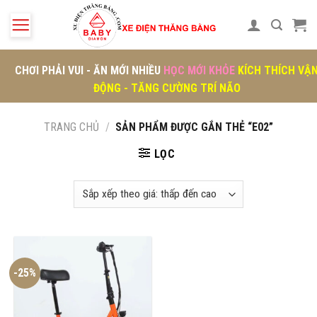
Skip
to
content
CHƠI PHẢI VUI - ĂN MỚI NHIỀU
HỌC MỚI KHỎE
KÍCH THÍCH VẬ
ĐỘNG - TĂNG CƯỜNG TRÍ NÃO
TRANG CHỦ
/
SẢN PHẨM ĐƯỢC GẮN THẺ “E02”
LỌC
-25%