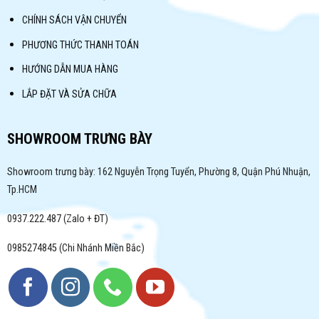
CHÍNH SÁCH VẬN CHUYỂN
PHƯƠNG THỨC THANH TOÁN
HƯỚNG DẪN MUA HÀNG
LẮP ĐẶT VÀ SỬA CHỮA
SHOWROOM TRƯNG BÀY
Showroom trưng bày: 162 Nguyễn Trọng Tuyển, Phường 8, Quận Phú Nhuận,
Tp.HCM
0937.222.487 (Zalo + ĐT)
0985274845 (Chi Nhánh Miền Bắc)