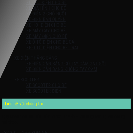
XE CẨU ĐIỆN CHO BÉ
XE ĐỊA HÌNH CHO BÉ
XE ĐIỆN 2 CHỖ NGỒI
XE ĐIỆN BẢN QUYỀN
XE HƠI ĐIỆN CHO BÉ
XE MÁY CÀY CHO BÉ
XE MÁY ĐIỆN CHO BÉ
XE Ô TÔ ĐIỆN CHO BÉ GÁI
XE Ô TÔ ĐIỆN CHO BÉ TRAI
XE ĐIỆN THĂNG BẰNG
XE ĐIỆN CÂN BẰNG CÓ TAY CẦM GẠT GỐI
XE ĐIỆN CÂN BẰNG KHÔNG TAY CẦM
XE SCOOTER
XE SCOOTER CHO BÉ
XE SCOOTER ĐIỆN
Liên hệ với chúng tôi
Quý khách có nhu cầu cần được tư vấn – vui lòng liên hệ với chúng
tôi theo:
Công Ty TNHH KOMINA