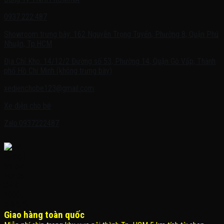
0937.222.487
Showroom trưng bày: 162 Nguyễn Trọng Tuyển, Phường 8, Quận Phú
Nhuận, Tp.HCM
Địa Chỉ Kho: 14/12/2 Đường số 53, Phường 14, Quận Gò Vấp, Thành
phố Hồ Chí Minh (không trưng bày)
xedienchobe123@gmail.com
Xe điện cho bé
Zalo:0937222487
Giao hàng toàn quốc