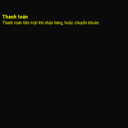
Thanh toán
Thanh toán tiền mặt khi nhận hàng, hoặc chuyển khoản
THÔNG TIN LIÊN HỆ
Công Ty TNHH KOMINA
MSDN: 0316713134
Đăng ký lần đầu: 08/02/2021, tại Quận Gò Vấp
Người đại diện: Đặng Duy Khánh
Email: xedienchobe123@gmail.com
ĐT: 0937222487
Showroom trưng bày: 162 Nguyễn Trọng Tuyển, Phường 8, Quận Phú
Nhuận, Thành phố Hồ Chí Minh
Địa Chỉ Kho : 14/12/2 Đường số 53, Phường 14, Quận Gò Vấp, Thành
phố Hồ Chí Minh (không trưng bày)
MỞ CỬA
Thứ 2 – Chủ Nhật (kể cả ngày lễ)