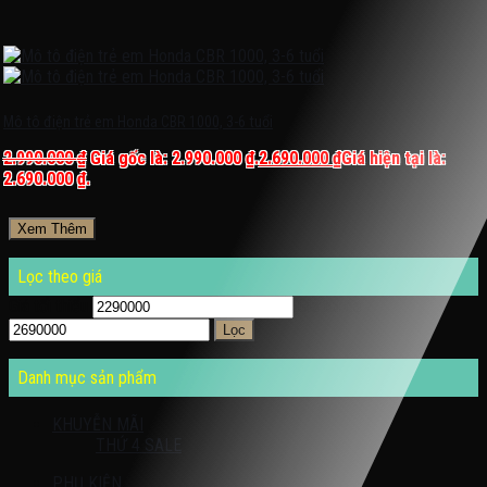
Mô tô điện trẻ em Honda CBR 1000, 3-6 tuổi
2.990.000
₫
Giá gốc là: 2.990.000 ₫.
2.690.000
₫
Giá hiện tại là:
2.690.000 ₫.
Xem Thêm
Lọc theo giá
Giá tối thiểu
Giá tối đa
Lọc
Danh mục sản phẩm
KHUYỄN MÃI
THỨ 4 SALE
PHỤ KIỆN