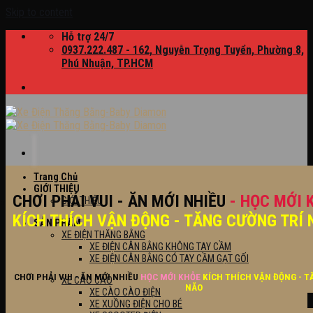
Skip to content
Hỗ trợ 24/7
0937.222.487 - 162, Nguyễn Trọng Tuyển, Phường 8,
Phú Nhuận, TP.HCM
Trang Chủ
GIỚI THIỆU
CHƠI PHẢI VUI - ĂN MỚI NHIỀU
- HỌC MỚI 
GIỚI THIỆU
KÍCH THÍCH VẬN ĐỘNG - TĂNG CƯỜNG TRÍ 
SẢN PHẨM
XE ĐIỆN THĂNG BẰNG
XE ĐIỆN CÂN BẰNG KHÔNG TAY CẦM
XE ĐIỆN CÂN BẰNG CÓ TAY CẦM GẠT GỐI
CHƠI PHẢI VUI - ĂN MỚI NHIỀU
HỌC MỚI KHỎE
KÍCH THÍCH VẬN ĐỘNG - T
XE CÀO CÀO
NÃO
XE CÀO CÀO ĐIỆN
XE XUỒNG ĐIỆN CHO BÉ