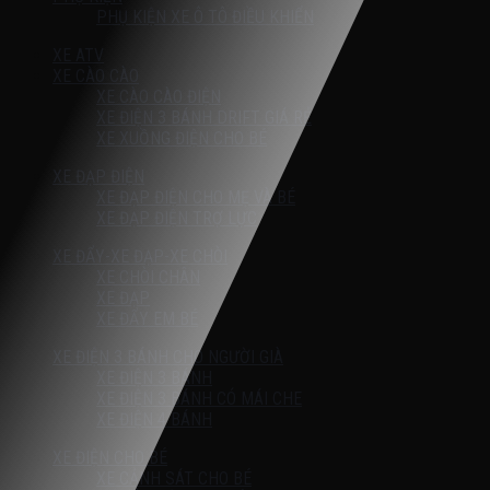
PHỤ KIỆN XE Ô TÔ ĐIỀU KHIỂN
XE ATV
XE CÀO CÀO
XE CÀO CÀO ĐIỆN
XE ĐIỆN 3 BÁNH DRIFT GIÁ RẺ
XE XUỒNG ĐIỆN CHO BÉ
XE ĐẠP ĐIỆN
XE ĐẠP ĐIỆN CHO MẸ VÀ BÉ
XE ĐẠP ĐIỆN TRỢ LỰC
XE ĐẨY-XE ĐẠP-XE CHÒI
XE CHÒI CHÂN
XE ĐẠP
XE ĐẨY EM BÉ
XE ĐIỆN 3 BÁNH CHO NGƯỜI GIÀ
XE ĐIỆN 3 BÁNH
XE ĐIỆN 3 BÁNH CÓ MÁI CHE
XE ĐIỆN 4 BÁNH
XE ĐIỆN CHO BÉ
XE CẢNH SÁT CHO BÉ