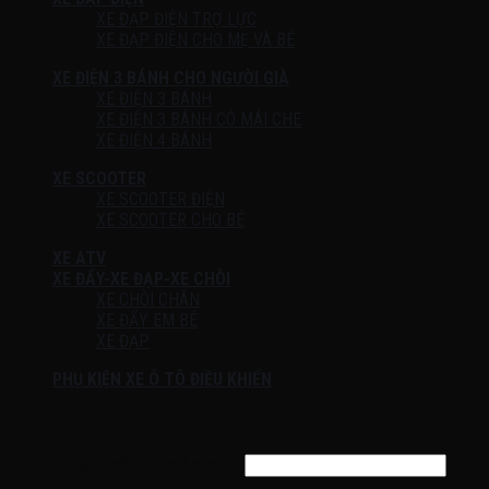
XE ĐẠP ĐIỆN TRỢ LỰC
XE ĐẠP ĐIỆN CHO MẸ VÀ BÉ
XE ĐIỆN 3 BÁNH CHO NGƯỜI GIÀ
XE ĐIỆN 3 BÁNH
XE ĐIỆN 3 BÁNH CÓ MÁI CHE
XE ĐIỆN 4 BÁNH
XE SCOOTER
XE SCOOTER ĐIỆN
XE SCOOTER CHO BÉ
XE ATV
XE ĐẨY-XE ĐẠP-XE CHÒI
XE CHÒI CHÂN
XE ĐẨY EM BÉ
XE ĐẠP
PHỤ KIỆN XE Ô TÔ ĐIỀU KHIỂN
Đăng nhập
Tên tài khoản hoặc địa chỉ email
*