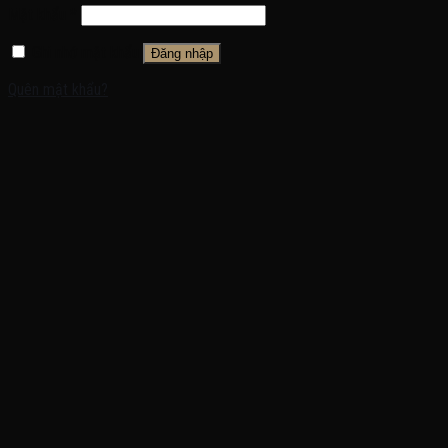
Mật khẩu
*
Ghi nhớ mật khẩu
Đăng nhập
Quên mật khẩu?