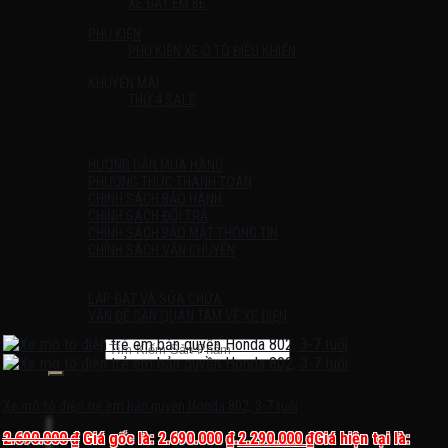
XE ĐẨY EM BÉ
PHỤ KIỆN
PHỤ KIỆN XE Ô TÔ ĐIỀU KHIỂN
KHUYẾN MÃI
THỨ 4 SALE
Liên Hệ
HƯỚNG DẪN
HƯỚNG DẪN MUA HÀNG
PHƯƠNG THỨC THANH TOÁN
CHÍNH SÁCH BẢO HÀNH
CHÍNH SÁCH ĐỔI TRẢ
CHÍNH SÁCH BẢO MẬT THÔNG TIN
CHÍNH SÁCH VẬN CHUYỂN
TIN TỨC
LẮP ĐẶT VÀ SỬA CHỮA
VẤN ĐỀ CẦN QUAN TÂM VỀ XE ĐIỆN
Tìm kiếm:
Chưa có sản phẩm trong giỏ hàng.
Xe mô tô điện trẻ em bản quyền Honda 802, 3-7 tuổi
2.690.000
₫
Giá gốc là: 2.690.000 ₫.
2.290.000
₫
Giá hiện tại là: