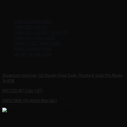
7h:00 – 21h:00
HƯỚNG DẪN
CHÍNH SÁCH BẢO HÀNH
CHÍNH SÁCH ĐỔI TRẢ
CHÍNH SÁCH BẢO MẬT THÔNG TIN
CHÍNH SÁCH VẬN CHUYỂN
PHƯƠNG THỨC THANH TOÁN
HƯỚNG DẪN MUA HÀNG
LẮP ĐẶT VÀ SỬA CHỮA
SHOWROOM TRƯNG BÀY
Showroom trưng bày: 162 Nguyễn Trọng Tuyển, Phường 8, Quận Phú Nhuận,
Tp.HCM
0937.222.487 (Zalo + ĐT)
0985274845 (Chi Nhánh Miền Bắc)
FACEBOOK