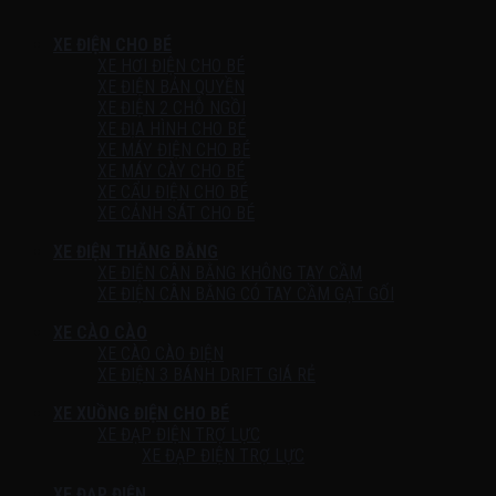
XE ĐIỆN CHO BÉ
XE HƠI ĐIỆN CHO BÉ
XE ĐIỆN BẢN QUYỀN
XE ĐIỆN 2 CHỖ NGỒI
XE ĐỊA HÌNH CHO BÉ
XE MÁY ĐIỆN CHO BÉ
XE MÁY CÀY CHO BÉ
XE CẨU ĐIỆN CHO BÉ
XE CẢNH SÁT CHO BÉ
XE ĐIỆN THĂNG BẰNG
XE ĐIỆN CÂN BẰNG KHÔNG TAY CẦM
XE ĐIỆN CÂN BẰNG CÓ TAY CẦM GẠT GỐI
XE CÀO CÀO
XE CÀO CÀO ĐIỆN
XE ĐIỆN 3 BÁNH DRIFT GIÁ RẺ
XE XUỒNG ĐIỆN CHO BÉ
XE ĐẠP ĐIỆN TRỢ LỰC
XE ĐẠP ĐIỆN TRỢ LỰC
XE ĐẠP ĐIỆN