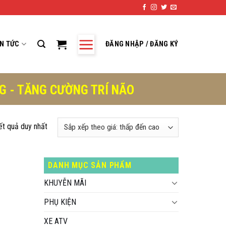
IN TỨC
ĐĂNG NHẬP / ĐĂNG KÝ
NG - TĂNG CƯỜNG TRÍ NÃO
kết quả duy nhất
DANH MỤC SẢN PHẨM
KHUYỄN MÃI
PHỤ KIỆN
XE ATV