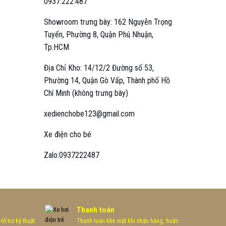
0937.222.487
Showroom trưng bày: 162 Nguyễn Trọng
Tuyển, Phường 8, Quận Phú Nhuận,
Tp.HCM
Địa Chỉ Kho: 14/12/2 Đường số 53,
Phường 14, Quận Gò Vấp, Thành phố Hồ
Chí Minh (không trưng bày)
xedienchobe123@gmail.com
Xe điện cho bé
Zalo:0937222487
Thanh toán
ổ trợ kỷ thuật
Thanh toán tiền mặt khi nhận hàng, hoặc