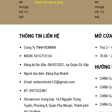
HCM 5 km tính từ shop
THÔNG TIN LIÊN HỆ
MỞ CỬ
Công Ty TNHH KOMINA
Thứ 2 – 
MSDN: 0316713134
7h:00 – 
Đăng ký lần đầu: 08/02/2021, tại Quận Gò Vấp
HƯỚNG 
Người đại diện: Đặng Duy Khánh
CHÍNH 
Email: xedienchobe123@gmail.com
CHÍNH S
ĐT: 0937222487
CHÍNH S
Showroom trưng bày: 162 Nguyễn Trọng
CHÍNH 
Tuyển, Phường 8, Quận Phú Nhuận, Thành phố
Hồ Chí Minh