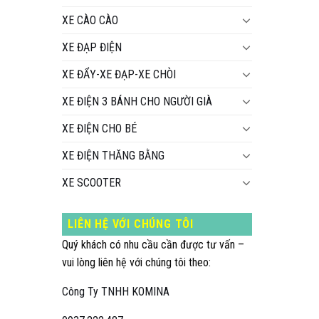
XE CÀO CÀO
XE ĐẠP ĐIỆN
XE ĐẨY-XE ĐẠP-XE CHÒI
XE ĐIỆN 3 BÁNH CHO NGƯỜI GIÀ
XE ĐIỆN CHO BÉ
XE ĐIỆN THĂNG BẰNG
XE SCOOTER
LIÊN HỆ VỚI CHÚNG TÔI
Quý khách có nhu cầu cần được tư vấn –
vui lòng liên hệ với chúng tôi theo:
Công Ty TNHH KOMINA