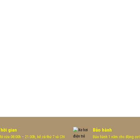
Thời gian
Bảo hành
ở cửa 08:00h – 21:00h, kể cả thứ 7 và CN
Bảo hành 1 năm cho động cơ H