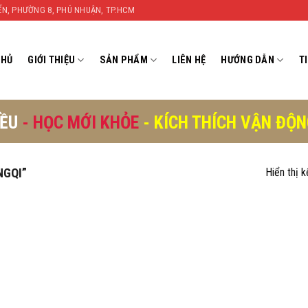
YỂN, PHƯỜNG 8, PHÚ NHUẬN, TP.HCM
CHỦ
GIỚI THIỆU
SẢN PHẨM
LIÊN HỆ
HƯỚNG DẪN
T
IỀU
- HỌC MỚI KHỎE
- KÍCH THÍCH VẬN ĐỘ
NGQI”
Hiển thị 