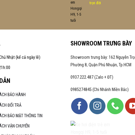
trọn đời
A
SHOWROOM TRƯNG BÀY
Chủ Nhật (kể cả ngày lễ)
Showroom trưng bày: 162 Nguyễn Trọ
Phường 8, Quận Phú Nhuận, Tp.HCM
21h:00
0937.222.487 (Zalo + ĐT)
DẪN
0985274845 (Chi Nhánh Miền Bắc)
SÁCH BẢO HÀNH
ÁCH ĐỔI TRẢ
ÁCH BẢO MẬT THÔNG TIN
SÁCH VẬN CHUYỂN