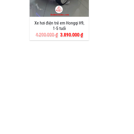
Xe hơi điện trẻ em Hongqi H9,
1-5 tuổi
Giá
Giá
4.290.000
₫
3.890.000
₫
gốc
hiện
là:
tại
4.290.000 ₫.
là:
3.890.000 ₫.