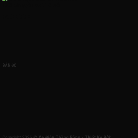
FACEBOOK
BẢN ĐỒ
Copyright 2026 ©
Xe Điện Thăng Bằng - Thiết Kế Bởi: