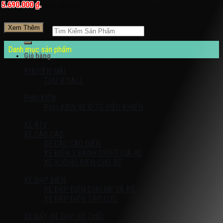
5.690.000 ₫.
Đăng nhập / Đăng ký
Xem Thêm
Tìm kiếm:
Danh mục sản phẩm
Giỏ hàng
Chưa có sản phẩm trong giỏ hàng.
KHUYỄN MÃI
THỨ 4 SALE
PHỤ KIỆN
PHỤ KIỆN XE Ô TÔ ĐIỀU KHIỂN
XE ATV
XE CÀO CÀO
XE CÀO CÀO ĐIỆN
XE ĐIỆN 3 BÁNH DRIFT GIÁ RẺ
XE XUỒNG ĐIỆN CHO BÉ
XE ĐẠP ĐIỆN
XE ĐẠP ĐIỆN CHO MẸ VÀ BÉ
XE ĐẠP ĐIỆN TRỢ LỰC
XE ĐẨY-XE ĐẠP-XE CHÒI