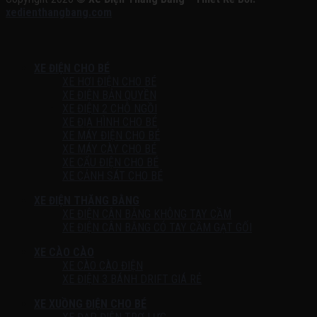
xedienthangbang.com
XE ĐIỆN CHO BÉ
XE HƠI ĐIỆN CHO BÉ
XE ĐIỆN BẢN QUYỀN
XE ĐIỆN 2 CHỖ NGỒI
XE ĐỊA HÌNH CHO BÉ
XE MÁY ĐIỆN CHO BÉ
XE MÁY CÀY CHO BÉ
XE CẨU ĐIỆN CHO BÉ
XE CẢNH SÁT CHO BÉ
XE ĐIỆN THĂNG BẰNG
XE ĐIỆN CÂN BẰNG KHÔNG TAY CẦM
XE ĐIỆN CÂN BẰNG CÓ TAY CẦM GẠT GỐI
XE CÀO CÀO
XE CÀO CÀO ĐIỆN
XE ĐIỆN 3 BÁNH DRIFT GIÁ RẺ
XE XUỒNG ĐIỆN CHO BÉ