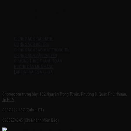
MỞ CỬA
Thứ 2 – Chủ Nhật (kể cả ngày lễ)
7h:00 – 21h:00
HƯỚNG DẪN
CHÍNH SÁCH BẢO HÀNH
CHÍNH SÁCH ĐỔI TRẢ
CHÍNH SÁCH BẢO MẬT THÔNG TIN
CHÍNH SÁCH VẬN CHUYỂN
PHƯƠNG THỨC THANH TOÁN
HƯỚNG DẪN MUA HÀNG
LẮP ĐẶT VÀ SỬA CHỮA
SHOWROOM TRƯNG BÀY
Showroom trưng bày: 162 Nguyễn Trọng Tuyển, Phường 8, Quận Phú Nhuận,
Tp.HCM
0937.222.487 (Zalo + ĐT)
0985274845 (Chi Nhánh Miền Bắc)