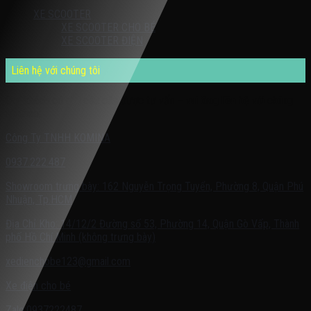
XE SCOOTER
XE SCOOTER CHO BÉ
XE SCOOTER ĐIỆN
Liên hệ với chúng tôi
Quý khách có nhu cầu cần được tư vấn – vui lòng liên hệ với chúng
tôi theo:
Công Ty TNHH KOMINA
0937.222.487
Showroom trưng bày: 162 Nguyễn Trọng Tuyển, Phường 8, Quận Phú
Nhuận, Tp.HCM
Địa Chỉ Kho: 14/12/2 Đường số 53, Phường 14, Quận Gò Vấp, Thành
phố Hồ Chí Minh (không trưng bày)
xedienchobe123@gmail.com
Xe điện cho bé
Zalo:0937222487