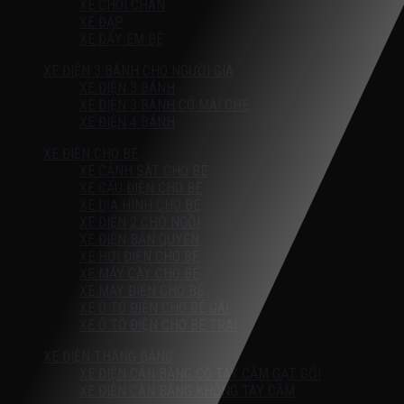
XE CHÒI CHÂN
XE ĐẠP
XE ĐẨY EM BÉ
XE ĐIỆN 3 BÁNH CHO NGƯỜI GIÀ
XE ĐIỆN 3 BÁNH
XE ĐIỆN 3 BÁNH CÓ MÁI CHE
XE ĐIỆN 4 BÁNH
XE ĐIỆN CHO BÉ
XE CẢNH SÁT CHO BÉ
XE CẨU ĐIỆN CHO BÉ
XE ĐỊA HÌNH CHO BÉ
XE ĐIỆN 2 CHỖ NGỒI
XE ĐIỆN BẢN QUYỀN
XE HƠI ĐIỆN CHO BÉ
XE MÁY CÀY CHO BÉ
XE MÁY ĐIỆN CHO BÉ
XE Ô TÔ ĐIỆN CHO BÉ GÁI
XE Ô TÔ ĐIỆN CHO BÉ TRAI
XE ĐIỆN THĂNG BẰNG
XE ĐIỆN CÂN BẰNG CÓ TAY CẦM GẠT GỐI
XE ĐIỆN CÂN BẰNG KHÔNG TAY CẦM