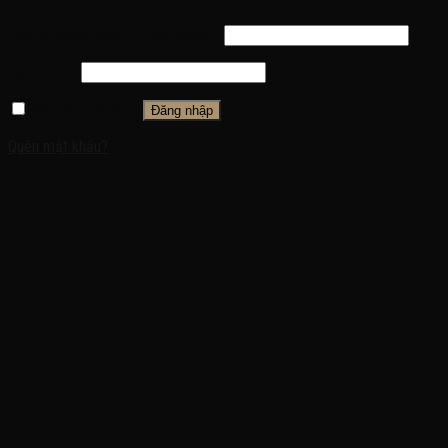
Tên tài khoản hoặc địa chỉ email
*
Mật khẩu
*
Ghi nhớ mật khẩu
Đăng nhập
Quên mật khẩu?