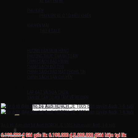
XE ĐẨY EM BÉ
PHỤ KIỆN
PHỤ KIỆN XE Ô TÔ ĐIỀU KHIỂN
KHUYẾN MÃI
THỨ 4 SALE
Liên Hệ
HƯỚNG DẪN
HƯỚNG DẪN MUA HÀNG
PHƯƠNG THỨC THANH TOÁN
CHÍNH SÁCH BẢO HÀNH
CHÍNH SÁCH ĐỔI TRẢ
CHÍNH SÁCH BẢO MẬT THÔNG TIN
CHÍNH SÁCH VẬN CHUYỂN
TIN TỨC
LẮP ĐẶT VÀ SỬA CHỮA
VẤN ĐỀ CẦN QUAN TÂM VỀ XE ĐIỆN
Tìm kiếm:
Chưa có sản phẩm trong giỏ hàng.
Xe ô tô điện cho bé Audi HORCH JE 1005 bản quyền Audi, 1-6 tuổi
6.190.000
₫
Giá gốc là: 6.190.000 ₫.
5.690.000
₫
Giá hiện tại là: