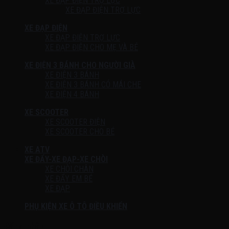
XE ĐẠP ĐIỆN TRỢ LỰC
XE ĐẠP ĐIỆN TRỢ LỰC
XE ĐẠP ĐIỆN
XE ĐẠP ĐIỆN TRỢ LỰC
XE ĐẠP ĐIỆN CHO MẸ VÀ BÉ
XE ĐIỆN 3 BÁNH CHO NGƯỜI GIÀ
XE ĐIỆN 3 BÁNH
XE ĐIỆN 3 BÁNH CÓ MÁI CHE
XE ĐIỆN 4 BÁNH
XE SCOOTER
XE SCOOTER ĐIỆN
XE SCOOTER CHO BÉ
XE ATV
XE ĐẨY-XE ĐẠP-XE CHÒI
XE CHÒI CHÂN
XE ĐẨY EM BÉ
XE ĐẠP
PHỤ KIỆN XE Ô TÔ ĐIỀU KHIỂN
Đăng nhập