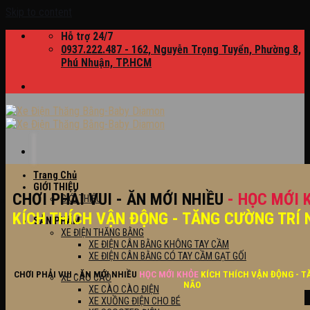
Skip to content
Hỗ trợ 24/7
0937.222.487 - 162, Nguyễn Trọng Tuyển, Phường 8,
Phú Nhuận, TP.HCM
Trang Chủ
GIỚI THIỆU
CHƠI PHẢI VUI - ĂN MỚI NHIỀU
- HỌC MỚI 
GIỚI THIỆU
KÍCH THÍCH VẬN ĐỘNG - TĂNG CƯỜNG TRÍ 
SẢN PHẨM
XE ĐIỆN THĂNG BẰNG
XE ĐIỆN CÂN BẰNG KHÔNG TAY CẦM
XE ĐIỆN CÂN BẰNG CÓ TAY CẦM GẠT GỐI
CHƠI PHẢI VUI - ĂN MỚI NHIỀU
HỌC MỚI KHỎE
KÍCH THÍCH VẬN ĐỘNG - T
XE CÀO CÀO
NÃO
XE CÀO CÀO ĐIỆN
XE XUỒNG ĐIỆN CHO BÉ