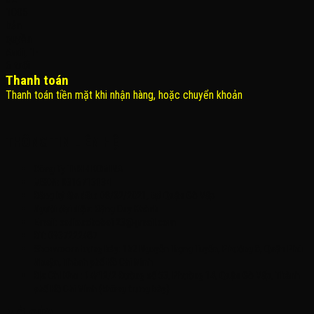
Thanh toán
Thanh toán tiền mặt khi nhận hàng, hoặc chuyển khoản
THÔNG TIN LIÊN HỆ
Công Ty TNHH KOMINA
MSDN: 0316713134
Đăng ký lần đầu: 08/02/2021, tại Quận Gò Vấp
Người đại diện: Đặng Duy Khánh
Email: xedienchobe123@gmail.com
ĐT: 0937222487
Showroom trưng bày: 162 Nguyễn Trọng Tuyển, Phường 8, Quận Phú
Nhuận, Thành phố Hồ Chí Minh
Địa Chỉ Kho : 14/12/2 Đường số 53, Phường 14, Quận Gò Vấp, Thành
phố Hồ Chí Minh (không trưng bày)