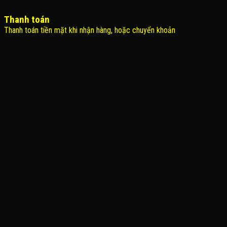
Thanh toán
Thanh toán tiền mặt khi nhận hàng, hoặc chuyển khoản
THÔNG TIN LIÊN HỆ
Công Ty TNHH KOMINA
MSDN: 0316713134
Đăng ký lần đầu: 08/02/2021, tại Quận Gò Vấp
Người đại diện: Đặng Duy Khánh
Email: xedienchobe123@gmail.com
ĐT: 0937222487
Showroom trưng bày: 162 Nguyễn Trọng Tuyển, Phường 8, Quận Phú
Nhuận, Thành phố Hồ Chí Minh
Địa Chỉ Kho : 14/12/2 Đường số 53, Phường 14, Quận Gò Vấp, Thành
phố Hồ Chí Minh (không trưng bày)
MỞ CỬA
Thứ 2 – Chủ Nhật (kể cả ngày lễ)
7h:00 – 21h:00