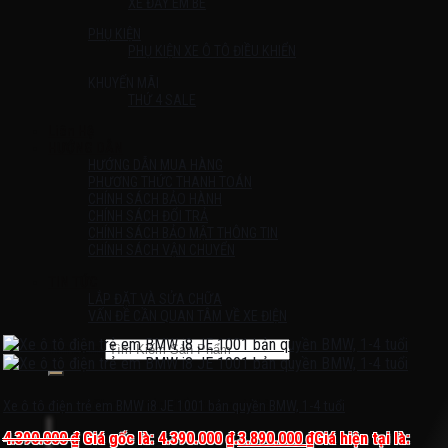
XE ĐẨY EM BÉ
PHỤ KIỆN
PHỤ KIỆN XE Ô TÔ ĐIỀU KHIỂN
KHUYẾN MÃI
THỨ 4 SALE
Liên Hệ
HƯỚNG DẪN
HƯỚNG DẪN MUA HÀNG
PHƯƠNG THỨC THANH TOÁN
CHÍNH SÁCH BẢO HÀNH
CHÍNH SÁCH ĐỔI TRẢ
CHÍNH SÁCH BẢO MẬT THÔNG TIN
CHÍNH SÁCH VẬN CHUYỂN
TIN TỨC
LẮP ĐẶT VÀ SỬA CHỮA
VẤN ĐỀ CẦN QUAN TÂM VỀ XE ĐIỆN
Tìm kiếm:
Chưa có sản phẩm trong giỏ hàng.
Xe ô tô điện trẻ em BMW i8 JE 1001 bản quyền BMW, 1-4 tuổi
4.390.000
₫
Giá gốc là: 4.390.000 ₫.
3.890.000
₫
Giá hiện tại là: