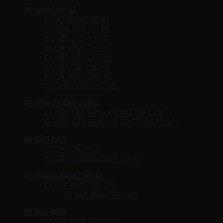
XE ĐIỆN CHO BÉ
XE HƠI ĐIỆN CHO BÉ
XE ĐIỆN BẢN QUYỀN
XE ĐIỆN 2 CHỖ NGỒI
XE ĐỊA HÌNH CHO BÉ
XE MÁY ĐIỆN CHO BÉ
XE MÁY CÀY CHO BÉ
XE CẨU ĐIỆN CHO BÉ
XE CẢNH SÁT CHO BÉ
XE ĐIỆN THĂNG BẰNG
XE ĐIỆN CÂN BẰNG KHÔNG TAY CẦM
XE ĐIỆN CÂN BẰNG CÓ TAY CẦM GẠT GỐI
XE CÀO CÀO
XE CÀO CÀO ĐIỆN
XE ĐIỆN 3 BÁNH DRIFT GIÁ RẺ
XE XUỒNG ĐIỆN CHO BÉ
XE ĐẠP ĐIỆN TRỢ LỰC
XE ĐẠP ĐIỆN TRỢ LỰC
XE ĐẠP ĐIỆN
XE ĐẠP ĐIỆN TRỢ LỰC