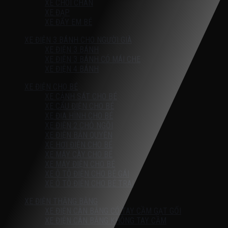
XE CHÒI CHÂN
XE ĐẠP
XE ĐẨY EM BÉ
XE ĐIỆN 3 BÁNH CHO NGƯỜI GIÀ
XE ĐIỆN 3 BÁNH
XE ĐIỆN 3 BÁNH CÓ MÁI CHE
XE ĐIỆN 4 BÁNH
XE ĐIỆN CHO BÉ
XE CẢNH SÁT CHO BÉ
XE CẨU ĐIỆN CHO BÉ
XE ĐỊA HÌNH CHO BÉ
XE ĐIỆN 2 CHỖ NGỒI
XE ĐIỆN BẢN QUYỀN
XE HƠI ĐIỆN CHO BÉ
XE MÁY CÀY CHO BÉ
XE MÁY ĐIỆN CHO BÉ
XE Ô TÔ ĐIỆN CHO BÉ GÁI
XE Ô TÔ ĐIỆN CHO BÉ TRAI
XE ĐIỆN THĂNG BẰNG
XE ĐIỆN CÂN BẰNG CÓ TAY CẦM GẠT GỐI
XE ĐIỆN CÂN BẰNG KHÔNG TAY CẦM