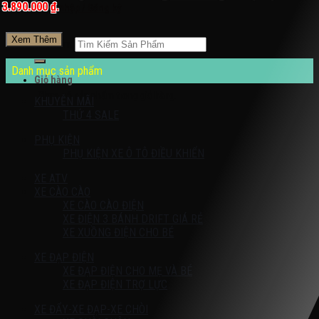
3.890.000 ₫.
Đăng nhập / Đăng ký
Xem Thêm
Tìm kiếm:
Danh mục sản phẩm
Giỏ hàng
Chưa có sản phẩm trong giỏ hàng.
KHUYỄN MÃI
THỨ 4 SALE
PHỤ KIỆN
PHỤ KIỆN XE Ô TÔ ĐIỀU KHIỂN
XE ATV
XE CÀO CÀO
XE CÀO CÀO ĐIỆN
XE ĐIỆN 3 BÁNH DRIFT GIÁ RẺ
XE XUỒNG ĐIỆN CHO BÉ
XE ĐẠP ĐIỆN
XE ĐẠP ĐIỆN CHO MẸ VÀ BÉ
XE ĐẠP ĐIỆN TRỢ LỰC
XE ĐẨY-XE ĐẠP-XE CHÒI