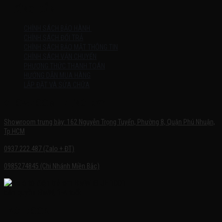
HƯỚNG DẪN
CHÍNH SÁCH BẢO HÀNH
CHÍNH SÁCH ĐỔI TRẢ
CHÍNH SÁCH BẢO MẬT THÔNG TIN
CHÍNH SÁCH VẬN CHUYỂN
PHƯƠNG THỨC THANH TOÁN
HƯỚNG DẪN MUA HÀNG
LẮP ĐẶT VÀ SỬA CHỮA
SHOWROOM TRƯNG BÀY
Showroom trưng bày: 162 Nguyễn Trọng Tuyển, Phường 8, Quận Phú Nhuận,
Tp.HCM
0937.222.487 (Zalo + ĐT)
0985274845 (Chi Nhánh Miền Bắc)
FACEBOOK