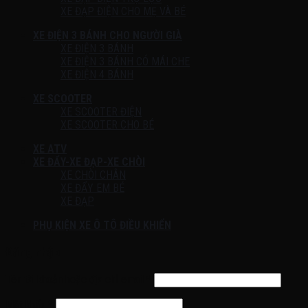
XE ĐẠP ĐIỆN CHO MẸ VÀ BÉ
XE ĐIỆN 3 BÁNH CHO NGƯỜI GIÀ
XE ĐIỆN 3 BÁNH
XE ĐIỆN 3 BÁNH CÓ MÁI CHE
XE ĐIỆN 4 BÁNH
XE SCOOTER
XE SCOOTER ĐIỆN
XE SCOOTER CHO BÉ
XE ATV
XE ĐẨY-XE ĐẠP-XE CHÒI
XE CHÒI CHÂN
XE ĐẨY EM BÉ
XE ĐẠP
PHỤ KIỆN XE Ô TÔ ĐIỀU KHIỂN
Đăng nhập
Tên tài khoản hoặc địa chỉ email
*
Mật khẩu
*