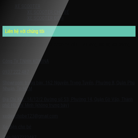
XE SCOOTER
XE SCOOTER CHO BÉ
XE SCOOTER ĐIỆN
Liên hệ với chúng tôi
Quý khách có nhu cầu cần được tư vấn – vui lòng liên hệ với chúng
tôi theo:
Công Ty TNHH KOMINA
0937.222.487
Showroom trưng bày: 162 Nguyễn Trọng Tuyển, Phường 8, Quận Phú
Nhuận, Tp.HCM
Địa Chỉ Kho: 14/12/2 Đường số 53, Phường 14, Quận Gò Vấp, Thành
phố Hồ Chí Minh (không trưng bày)
xedienchobe123@gmail.com
Xe điện cho bé
Zalo:0937222487