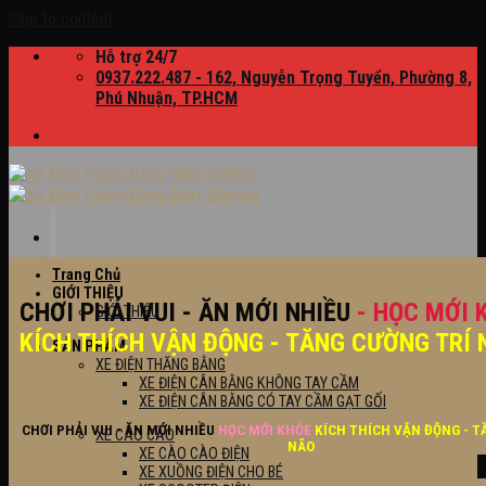
Skip to content
Hỗ trợ 24/7
0937.222.487 - 162, Nguyễn Trọng Tuyển, Phường 8,
Phú Nhuận, TP.HCM
Trang Chủ
GIỚI THIỆU
CHƠI PHẢI VUI - ĂN MỚI NHIỀU
- HỌC MỚI 
GIỚI THIỆU
KÍCH THÍCH VẬN ĐỘNG - TĂNG CƯỜNG TRÍ 
SẢN PHẨM
XE ĐIỆN THĂNG BẰNG
XE ĐIỆN CÂN BẰNG KHÔNG TAY CẦM
XE ĐIỆN CÂN BẰNG CÓ TAY CẦM GẠT GỐI
CHƠI PHẢI VUI - ĂN MỚI NHIỀU
HỌC MỚI KHỎE
KÍCH THÍCH VẬN ĐỘNG - T
XE CÀO CÀO
NÃO
XE CÀO CÀO ĐIỆN
XE XUỒNG ĐIỆN CHO BÉ