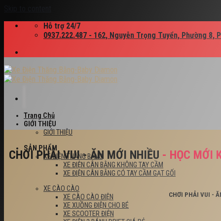
Skip to content
Hỗ trợ 24/7
0937.222.487 - 162, Nguyễn Trọng Tuyển, Phường 8, 
Trang Chủ
GIỚI THIỆU
GIỚI THIỆU
SẢN PHẨM
CHƠI PHẢI VUI - ĂN MỚI NHIỀU
- HỌC MỚI 
XE ĐIỆN THĂNG BẰNG
XE ĐIỆN CÂN BẰNG KHÔNG TAY CẦM
XE ĐIỆN CÂN BẰNG CÓ TAY CẦM GẠT GỐI
XE CÀO CÀO
CHƠI PHẢI VUI - 
XE CÀO CÀO ĐIỆN
XE XUỒNG ĐIỆN CHO BÉ
XE SCOOTER ĐIỆN