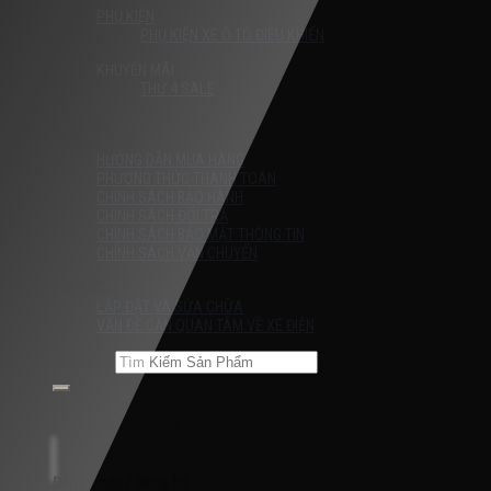
PHỤ KIỆN
PHỤ KIỆN XE Ô TÔ ĐIỀU KHIỂN
KHUYẾN MÃI
THỨ 4 SALE
Liên Hệ
HƯỚNG DẪN
HƯỚNG DẪN MUA HÀNG
PHƯƠNG THỨC THANH TOÁN
CHÍNH SÁCH BẢO HÀNH
CHÍNH SÁCH ĐỔI TRẢ
CHÍNH SÁCH BẢO MẬT THÔNG TIN
CHÍNH SÁCH VẬN CHUYỂN
TIN TỨC
LẮP ĐẶT VÀ SỬA CHỮA
VẤN ĐỀ CẦN QUAN TÂM VỀ XE ĐIỆN
Tìm kiếm:
Chưa có sản phẩm trong giỏ hàng.
Đăng nhập / Đăng ký