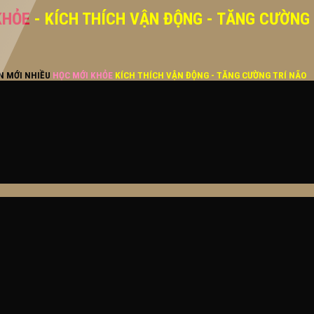
KHỎE
- KÍCH THÍCH VẬN ĐỘNG - TĂNG CƯỜNG
ĂN MỚI NHIỀU
HỌC MỚI KHỎE
KÍCH THÍCH VẬN ĐỘNG - TĂNG CƯỜNG TRÍ NÃO