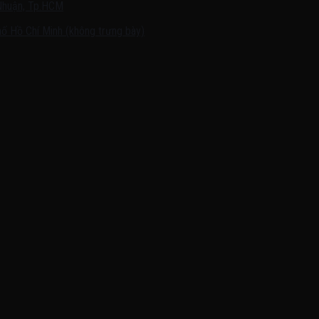
Nhuận, Tp.HCM
ố Hồ Chí Minh (không trưng bày)