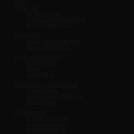
XE ATV
XE CÀO CÀO
XE CÀO CÀO ĐIỆN
XE ĐIỆN 3 BÁNH DRIFT GIÁ RẺ
XE XUỒNG ĐIỆN CHO BÉ
XE ĐẠP ĐIỆN
XE ĐẠP ĐIỆN CHO MẸ VÀ BÉ
XE ĐẠP ĐIỆN TRỢ LỰC
XE ĐẨY-XE ĐẠP-XE CHÒI
XE CHÒI CHÂN
XE ĐẠP
XE ĐẨY EM BÉ
XE ĐIỆN 3 BÁNH CHO NGƯỜI GIÀ
XE ĐIỆN 3 BÁNH
XE ĐIỆN 3 BÁNH CÓ MÁI CHE
XE ĐIỆN 4 BÁNH
XE ĐIỆN CHO BÉ
XE CẢNH SÁT CHO BÉ
XE CẨU ĐIỆN CHO BÉ
XE ĐỊA HÌNH CHO BÉ