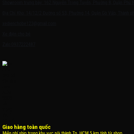
Showroom trưng bày: 162 Nguyễn Trọng Tuyển, Phường 8, Quận Phú 
Địa Chỉ Kho: 14/12/2 Đường số 53, Phường 14, Quận Gò Vấp, Thành ph
xedienchobe123@gmail.com
Xe điện cho bé
Zalo:0937222487
Giao hàng toàn quốc
Miễn phí ship trong khu vực nội thành Tp. HCM 5 km tính từ shop