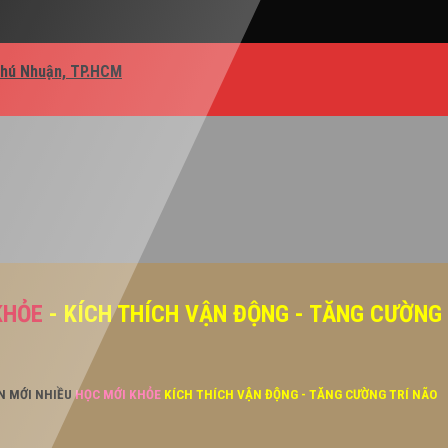
Phú Nhuận, TP.HCM
KHỎE
- KÍCH THÍCH VẬN ĐỘNG - TĂNG CƯỜNG
ĂN MỚI NHIỀU
HỌC MỚI KHỎE
KÍCH THÍCH VẬN ĐỘNG - TĂNG CƯỜNG TRÍ NÃO