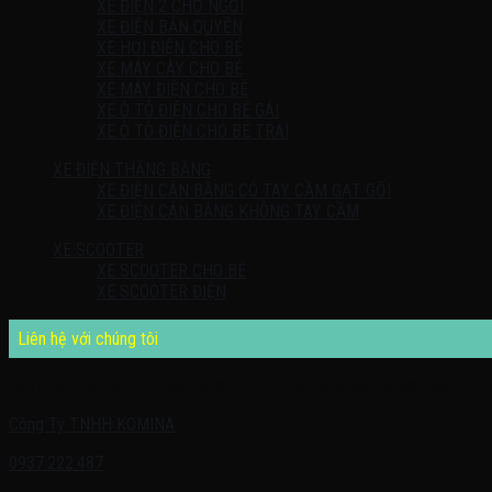
XE ĐIỆN 2 CHỖ NGỒI
XE ĐIỆN BẢN QUYỀN
XE HƠI ĐIỆN CHO BÉ
XE MÁY CÀY CHO BÉ
XE MÁY ĐIỆN CHO BÉ
XE Ô TÔ ĐIỆN CHO BÉ GÁI
XE Ô TÔ ĐIỆN CHO BÉ TRAI
XE ĐIỆN THĂNG BẰNG
XE ĐIỆN CÂN BẰNG CÓ TAY CẦM GẠT GỐI
XE ĐIỆN CÂN BẰNG KHÔNG TAY CẦM
XE SCOOTER
XE SCOOTER CHO BÉ
XE SCOOTER ĐIỆN
Liên hệ với chúng tôi
Quý khách có nhu cầu cần được tư vấn – vui lòng liên hệ với chúng tôi 
Công Ty TNHH KOMINA
0937.222.487