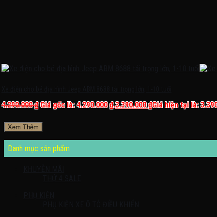
Xe điện cho bé địa hình Jeep ABM 8688 tải trọng lớn, 1-10 tuổi
4.290.000
₫
Giá gốc là: 4.290.000 ₫.
3.390.000
₫
Giá hiện tại là: 3.39
Xem Thêm
Danh mục sản phẩm
KHUYỄN MÃI
THỨ 4 SALE
PHỤ KIỆN
PHỤ KIỆN XE Ô TÔ ĐIỀU KHIỂN