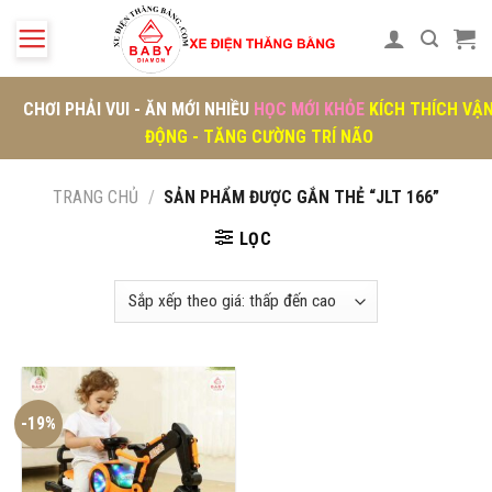
Skip
to
content
CHƠI PHẢI VUI - ĂN MỚI NHIỀU
HỌC MỚI KHỎE
KÍCH THÍCH VẬ
ĐỘNG - TĂNG CƯỜNG TRÍ NÃO
TRANG CHỦ
/
SẢN PHẨM ĐƯỢC GẮN THẺ “JLT 166”
LỌC
-19%