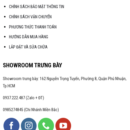
CHÍNH SÁCH BẢO MẬT THÔNG TIN
CHÍNH SÁCH VẬN CHUYỂN
PHƯƠNG THỨC THANH TOÁN
HƯỚNG DẪN MUA HÀNG
LẮP ĐẶT VÀ SỬA CHỮA
SHOWROOM TRƯNG BÀY
Showroom trưng bày: 162 Nguyễn Trọng Tuyển, Phường 8, Quận Phú Nhuận,
Tp.HCM
0937.222.487 (Zalo + ĐT)
0985274845 (Chi Nhánh Miền Bắc)