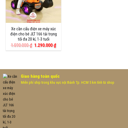
Xe cần cẩu điện xe máy xúc
điện cho bé JLT 166 tải trọng
tối đa 20 kí, 1-3 tuổi
Giá
Giá
1.590.000
₫
1.290.000
₫
gốc
hiện
là:
tại
1.590.000 ₫.
là:
1.290.000 ₫.
Giao hàng toàn quốc
Miễn phí ship trong khu vực nội thành Tp. HCM 5 km tính từ shop