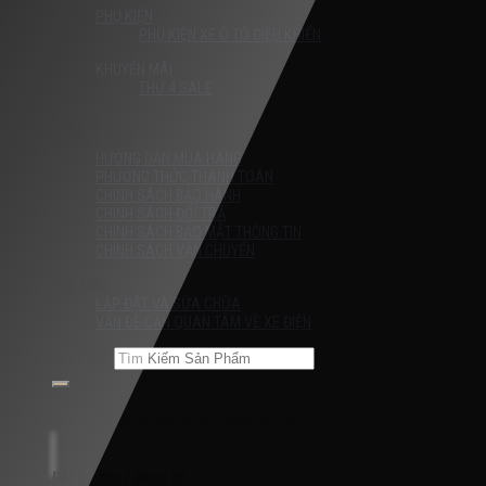
PHỤ KIỆN
PHỤ KIỆN XE Ô TÔ ĐIỀU KHIỂN
KHUYẾN MÃI
THỨ 4 SALE
Liên Hệ
HƯỚNG DẪN
HƯỚNG DẪN MUA HÀNG
PHƯƠNG THỨC THANH TOÁN
CHÍNH SÁCH BẢO HÀNH
CHÍNH SÁCH ĐỔI TRẢ
CHÍNH SÁCH BẢO MẬT THÔNG TIN
CHÍNH SÁCH VẬN CHUYỂN
TIN TỨC
LẮP ĐẶT VÀ SỬA CHỮA
VẤN ĐỀ CẦN QUAN TÂM VỀ XE ĐIỆN
Tìm kiếm:
Chưa có sản phẩm trong giỏ hàng.
Đăng nhập / Đăng ký