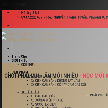
Skip to content
Hỗ trợ 24/7
0937.222.487 - 162, Nguyễn Trọng Tuyển, Phường 8, 
Trang Chủ
GIỚI THIỆU
GIỚI THIỆU
SẢN PHẨM
CHƠI PHẢI VUI - ĂN MỚI NHIỀU
- HỌC MỚI 
XE ĐIỆN THĂNG BẰNG
XE ĐIỆN CÂN BẰNG KHÔNG TAY CẦM
XE ĐIỆN CÂN BẰNG CÓ TAY CẦM GẠT GỐI
XE CÀO CÀO
CHƠI PHẢI VUI - 
XE CÀO CÀO ĐIỆN
XE XUỒNG ĐIỆN CHO BÉ
XE SCOOTER ĐIỆN