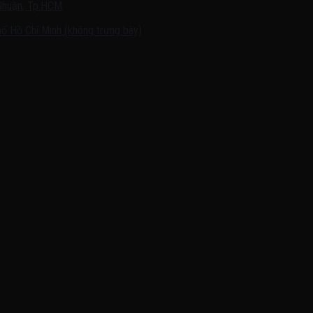
Nhuận, Tp.HCM
ố Hồ Chí Minh (không trưng bày)