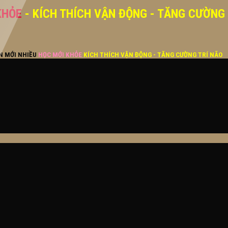
KHỎE
- KÍCH THÍCH VẬN ĐỘNG - TĂNG CƯỜNG
ĂN MỚI NHIỀU
HỌC MỚI KHỎE
KÍCH THÍCH VẬN ĐỘNG - TĂNG CƯỜNG TRÍ NÃO