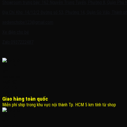
Showroom trưng bày: 162 Nguyễn Trọng Tuyển, Phường 8, Quận Phú 
Địa Chỉ Kho: 14/12/2 Đường số 53, Phường 14, Quận Gò Vấp, Thành ph
xedienchobe123@gmail.com
Xe điện cho bé
Zalo:0937222487
Giao hàng toàn quốc
Miễn phí ship trong khu vực nội thành Tp. HCM 5 km tính từ shop