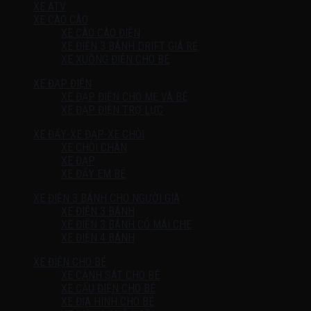
XE ATV
XE CÀO CÀO
XE CÀO CÀO ĐIỆN
XE ĐIỆN 3 BÁNH DRIFT GIÁ RẺ
XE XUỒNG ĐIỆN CHO BÉ
XE ĐẠP ĐIỆN
XE ĐẠP ĐIỆN CHO MẸ VÀ BÉ
XE ĐẠP ĐIỆN TRỢ LỰC
XE ĐẨY-XE ĐẠP-XE CHÒI
XE CHÒI CHÂN
XE ĐẠP
XE ĐẨY EM BÉ
XE ĐIỆN 3 BÁNH CHO NGƯỜI GIÀ
XE ĐIỆN 3 BÁNH
XE ĐIỆN 3 BÁNH CÓ MÁI CHE
XE ĐIỆN 4 BÁNH
XE ĐIỆN CHO BÉ
XE CẢNH SÁT CHO BÉ
XE CẨU ĐIỆN CHO BÉ
XE ĐỊA HÌNH CHO BÉ