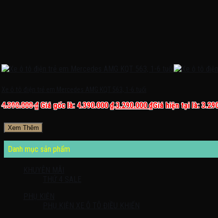
Xe ô tô điện trẻ em Mercedes AMG KQT 563, 1-6 tuổi
4.390.000
₫
Giá gốc là: 4.390.000 ₫.
3.290.000
₫
Giá hiện tại là: 3.29
Xem Thêm
Danh mục sản phẩm
KHUYỄN MÃI
THỨ 4 SALE
PHỤ KIỆN
PHỤ KIỆN XE Ô TÔ ĐIỀU KHIỂN