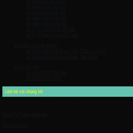
XE ĐIỆN 2 CHỖ NGỒI
XE ĐIỆN BẢN QUYỀN
XE HƠI ĐIỆN CHO BÉ
XE MÁY CÀY CHO BÉ
XE MÁY ĐIỆN CHO BÉ
XE Ô TÔ ĐIỆN CHO BÉ GÁI
XE Ô TÔ ĐIỆN CHO BÉ TRAI
XE ĐIỆN THĂNG BẰNG
XE ĐIỆN CÂN BẰNG CÓ TAY CẦM GẠT GỐI
XE ĐIỆN CÂN BẰNG KHÔNG TAY CẦM
XE SCOOTER
XE SCOOTER CHO BÉ
XE SCOOTER ĐIỆN
Liên hệ với chúng tôi
Quý khách có nhu cầu cần được tư vấn – vui lòng liên hệ với chúng tôi 
Công Ty TNHH KOMINA
0937.222.487