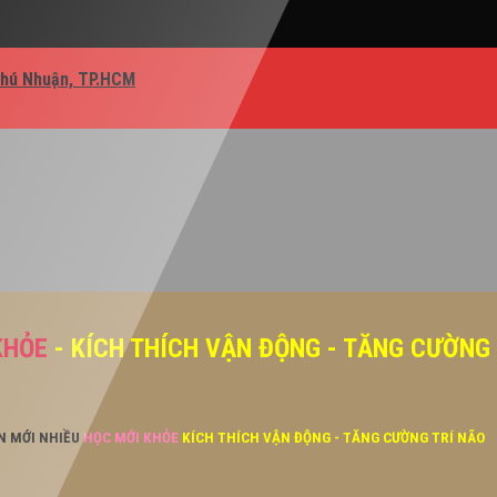
Phú Nhuận, TP.HCM
KHỎE
- KÍCH THÍCH VẬN ĐỘNG - TĂNG CƯỜNG
ĂN MỚI NHIỀU
HỌC MỚI KHỎE
KÍCH THÍCH VẬN ĐỘNG - TĂNG CƯỜNG TRÍ NÃO