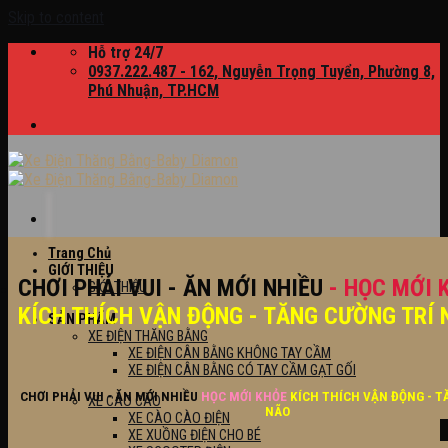
Skip to content
Hỗ trợ 24/7
0937.222.487 - 162, Nguyễn Trọng Tuyển, Phường 8,
Phú Nhuận, TP.HCM
Trang Chủ
GIỚI THIỆU
CHƠI PHẢI VUI - ĂN MỚI NHIỀU
- HỌC MỚI 
GIỚI THIỆU
KÍCH THÍCH VẬN ĐỘNG - TĂNG CƯỜNG TRÍ 
SẢN PHẨM
XE ĐIỆN THĂNG BẰNG
XE ĐIỆN CÂN BẰNG KHÔNG TAY CẦM
XE ĐIỆN CÂN BẰNG CÓ TAY CẦM GẠT GỐI
CHƠI PHẢI VUI - ĂN MỚI NHIỀU
HỌC MỚI KHỎE
KÍCH THÍCH VẬN ĐỘNG - T
XE CÀO CÀO
NÃO
XE CÀO CÀO ĐIỆN
XE XUỒNG ĐIỆN CHO BÉ