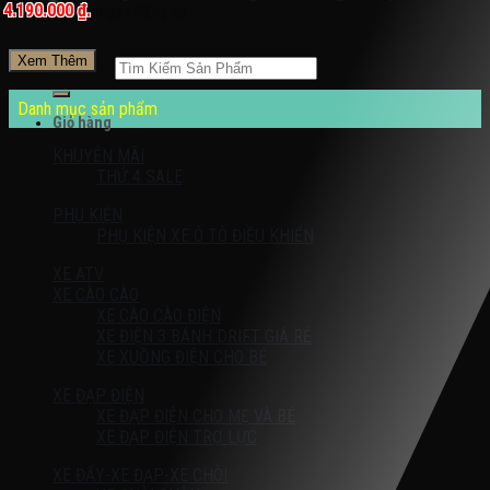
4.190.000 ₫.
Đăng nhập / Đăng ký
Xem Thêm
Tìm kiếm:
Danh mục sản phẩm
Giỏ hàng
Chưa có sản phẩm trong giỏ hàng.
KHUYỄN MÃI
THỨ 4 SALE
PHỤ KIỆN
PHỤ KIỆN XE Ô TÔ ĐIỀU KHIỂN
XE ATV
XE CÀO CÀO
XE CÀO CÀO ĐIỆN
XE ĐIỆN 3 BÁNH DRIFT GIÁ RẺ
XE XUỒNG ĐIỆN CHO BÉ
XE ĐẠP ĐIỆN
XE ĐẠP ĐIỆN CHO MẸ VÀ BÉ
XE ĐẠP ĐIỆN TRỢ LỰC
XE ĐẨY-XE ĐẠP-XE CHÒI