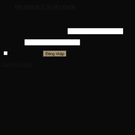
PHỤ KIỆN XE Ô TÔ ĐIỀU KHIỂN
Đăng nhập
Tên tài khoản hoặc địa chỉ email
*
Mật khẩu
*
Ghi nhớ mật khẩu
Đăng nhập
Quên mật khẩu?