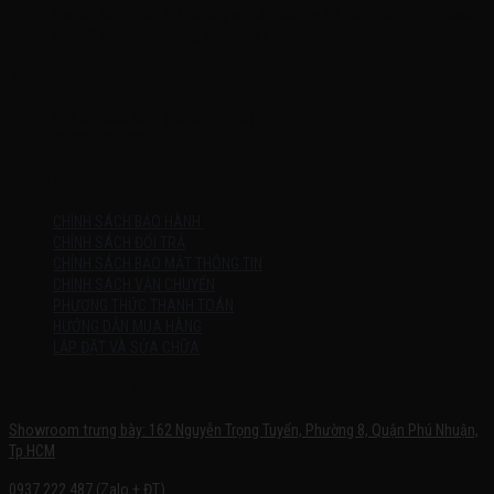
Địa Chỉ Kho : 14/12/2 Đường số 53, Phường 14, Quận Gò Vấp, Thành
phố Hồ Chí Minh (không trưng bày)
MỞ CỬA
Thứ 2 – Chủ Nhật (kể cả ngày lễ)
7h:00 – 21h:00
HƯỚNG DẪN
CHÍNH SÁCH BẢO HÀNH
CHÍNH SÁCH ĐỔI TRẢ
CHÍNH SÁCH BẢO MẬT THÔNG TIN
CHÍNH SÁCH VẬN CHUYỂN
PHƯƠNG THỨC THANH TOÁN
HƯỚNG DẪN MUA HÀNG
LẮP ĐẶT VÀ SỬA CHỮA
SHOWROOM TRƯNG BÀY
Showroom trưng bày: 162 Nguyễn Trọng Tuyển, Phường 8, Quận Phú Nhuận,
Tp.HCM
0937.222.487 (Zalo + ĐT)