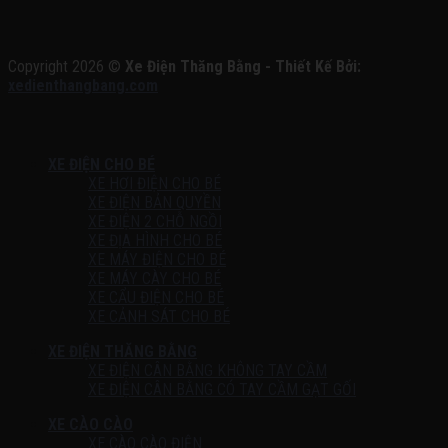
Copyright 2026 ©
Xe Điện Thăng Bằng - Thiết Kế Bởi:
xedienthangbang.com
XE ĐIỆN CHO BÉ
XE HƠI ĐIỆN CHO BÉ
XE ĐIỆN BẢN QUYỀN
XE ĐIỆN 2 CHỖ NGỒI
XE ĐỊA HÌNH CHO BÉ
XE MÁY ĐIỆN CHO BÉ
XE MÁY CÀY CHO BÉ
XE CẨU ĐIỆN CHO BÉ
XE CẢNH SÁT CHO BÉ
XE ĐIỆN THĂNG BẰNG
XE ĐIỆN CÂN BẰNG KHÔNG TAY CẦM
XE ĐIỆN CÂN BẰNG CÓ TAY CẦM GẠT GỐI
XE CÀO CÀO
XE CÀO CÀO ĐIỆN