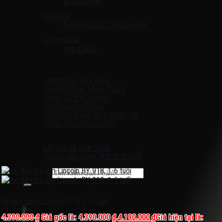
XE ĐẨY EM BÉ
PHỤ KIỆN
PHỤ KIỆN XE Ô TÔ ĐIỀU KHIỂN
KHUYẾN MÃI
THỨ 4 SALE
Liên Hệ
HƯỚNG DẪN
HƯỚNG DẪN MUA HÀNG
PHƯƠNG THỨC THANH TOÁN
CHÍNH SÁCH BẢO HÀNH
CHÍNH SÁCH ĐỔI TRẢ
CHÍNH SÁCH BẢO MẬT THÔNG TIN
CHÍNH SÁCH VẬN CHUYỂN
TIN TỨC
LẮP ĐẶT VÀ SỬA CHỮA
VẤN ĐỀ CẦN QUAN TÂM VỀ XE ĐIỆN
Tìm kiếm:
Chưa có sản phẩm trong giỏ hàng.
Xe điện trẻ em Lincoln BY 918, 1-6 tuổi
4.390.000
₫
Giá gốc là: 4.390.000 ₫.
4.190.000
₫
Giá hiện tại là: