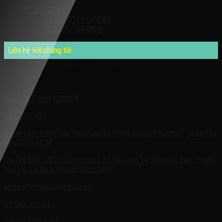
XE SCOOTER
XE SCOOTER CHO BÉ
XE SCOOTER ĐIỆN
Liên hệ với chúng tôi
Quý khách có nhu cầu cần được tư vấn – vui lòng liên hệ với chúng
tôi theo:
Công Ty TNHH KOMINA
0937.222.487
Showroom trưng bày: 162 Nguyễn Trọng Tuyển, Phường 8, Quận Phú
Nhuận, Tp.HCM
Địa Chỉ Kho: 14/12/2 Đường số 53, Phường 14, Quận Gò Vấp, Thành
phố Hồ Chí Minh (không trưng bày)
xedienchobe123@gmail.com
Xe điện cho bé
Zalo:0937222487