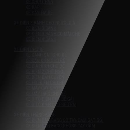
XE CHÒI CHÂN
XE ĐẠP
XE ĐẨY EM BÉ
XE ĐIỆN 3 BÁNH CHO NGƯỜI GIÀ
XE ĐIỆN 3 BÁNH
XE ĐIỆN 3 BÁNH CÓ MÁI CHE
XE ĐIỆN 4 BÁNH
XE ĐIỆN CHO BÉ
XE CẢNH SÁT CHO BÉ
XE CẨU ĐIỆN CHO BÉ
XE ĐỊA HÌNH CHO BÉ
XE ĐIỆN 2 CHỖ NGỒI
XE ĐIỆN BẢN QUYỀN
XE HƠI ĐIỆN CHO BÉ
XE MÁY CÀY CHO BÉ
XE MÁY ĐIỆN CHO BÉ
XE Ô TÔ ĐIỆN CHO BÉ GÁI
XE Ô TÔ ĐIỆN CHO BÉ TRAI
XE ĐIỆN THĂNG BẰNG
XE ĐIỆN CÂN BẰNG CÓ TAY CẦM GẠT GỐI
XE ĐIỆN CÂN BẰNG KHÔNG TAY CẦM