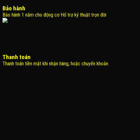
Bảo hành
Bảo hành 1 năm cho động cơ Hổ trợ kỷ thuật trọn đời
Thanh toán
Thanh toán tiền mặt khi nhận hàng, hoặc chuyển khoản
THÔNG TIN LIÊN HỆ
Công Ty TNHH KOMINA
MSDN: 0316713134
Đăng ký lần đầu: 08/02/2021, tại Quận Gò Vấp
Người đại diện: Đặng Duy Khánh
Email: xedienchobe123@gmail.com
ĐT: 0937222487
Showroom trưng bày: 162 Nguyễn Trọng Tuyển, Phường 8, Quận Phú
Nhuận, Thành phố Hồ Chí Minh