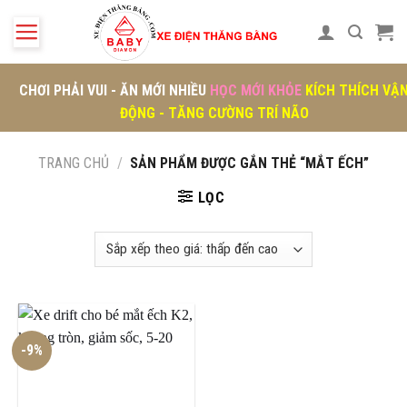
Skip
to
content
CHƠI PHẢI VUI - ĂN MỚI NHIỀU
HỌC MỚI KHỎE
KÍCH THÍCH VẬ
ĐỘNG - TĂNG CƯỜNG TRÍ NÃO
TRANG CHỦ
/
SẢN PHẨM ĐƯỢC GẮN THẺ “MẮT ẾCH”
LỌC
-9%