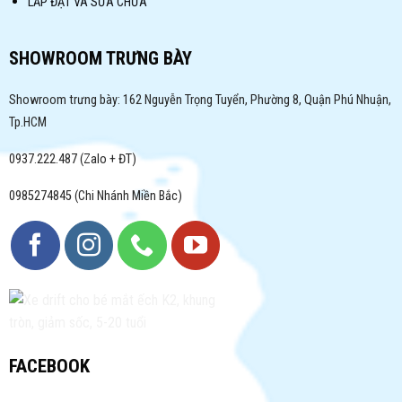
LẮP ĐẶT VÀ SỬA CHỮA
SHOWROOM TRƯNG BÀY
Showroom trưng bày: 162 Nguyễn Trọng Tuyển, Phường 8, Quận Phú Nhuận,
Tp.HCM
0937.222.487 (Zalo + ĐT)
0985274845 (Chi Nhánh Miền Bắc)
FACEBOOK