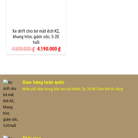
Xe drift cho bé mắt ếch K2,
khung tròn, giảm sốc, 5-20
tuổi
Giá
Giá
4.590.000
₫
4.190.000
₫
gốc
hiện
là:
tại
4.590.000 ₫.
là:
4.190.000 ₫.
Giao hàng toàn quốc
Miễn phí ship trong khu vực nội thành Tp. HCM 5 km tính từ shop