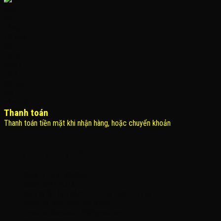
Thanh toán
Thanh toán tiền mặt khi nhận hàng, hoặc chuyển khoản
THÔNG TIN LIÊN HỆ
Công Ty TNHH KOMINA
MSDN: 0316713134
Đăng ký lần đầu: 08/02/2021, tại Quận Gò Vấp
Người đại diện: Đặng Duy Khánh
Email: xedienchobe123@gmail.com