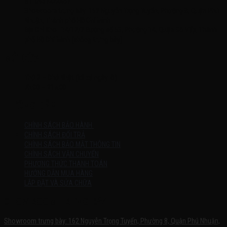
ĐT: 0937222487
Showroom trưng bày: 162 Nguyễn Trọng Tuyển, Phường 8, Quận Phú
Nhuận, Thành phố Hồ Chí Minh
Địa Chỉ Kho : 14/12/2 Đường số 53, Phường 14, Quận Gò Vấp, Thành
phố Hồ Chí Minh (không trưng bày)
MỞ CỬA
Thứ 2 – Chủ Nhật (kể cả ngày lễ)
7h:00 – 21h:00
HƯỚNG DẪN
CHÍNH SÁCH BẢO HÀNH
CHÍNH SÁCH ĐỔI TRẢ
CHÍNH SÁCH BẢO MẬT THÔNG TIN
CHÍNH SÁCH VẬN CHUYỂN
PHƯƠNG THỨC THANH TOÁN
HƯỚNG DẪN MUA HÀNG
LẮP ĐẶT VÀ SỬA CHỮA
SHOWROOM TRƯNG BÀY
Showroom trưng bày: 162 Nguyễn Trọng Tuyển, Phường 8, Quận Phú Nhuận,