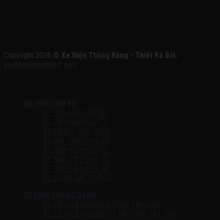
Copyright 2026 ©
Xe Điện Thăng Bằng - Thiết Kế Bởi:
xedienthangbang.com
XE ĐIỆN CHO BÉ
XE HƠI ĐIỆN CHO BÉ
XE ĐIỆN BẢN QUYỀN
XE ĐIỆN 2 CHỖ NGỒI
XE ĐỊA HÌNH CHO BÉ
XE MÁY ĐIỆN CHO BÉ
XE MÁY CÀY CHO BÉ
XE CẨU ĐIỆN CHO BÉ
XE CẢNH SÁT CHO BÉ
XE ĐIỆN THĂNG BẰNG
XE ĐIỆN CÂN BẰNG KHÔNG TAY CẦM
XE ĐIỆN CÂN BẰNG CÓ TAY CẦM GẠT GỐI