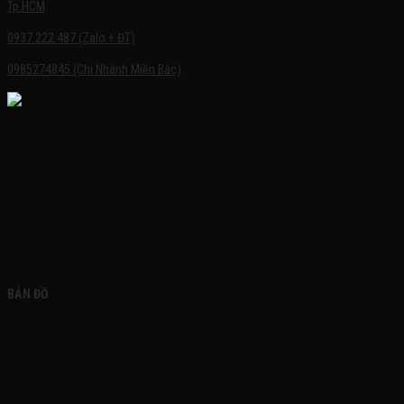
Tp.HCM
0937.222.487 (Zalo + ĐT)
0985274845 (Chi Nhánh Miền Bắc)
FACEBOOK
BẢN ĐỒ