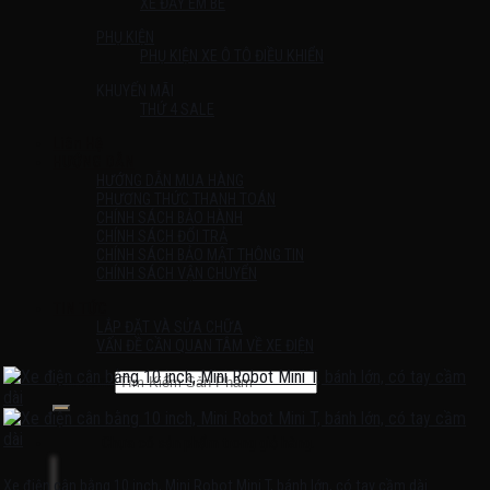
XE ĐẨY EM BÉ
PHỤ KIỆN
PHỤ KIỆN XE Ô TÔ ĐIỀU KHIỂN
KHUYẾN MÃI
THỨ 4 SALE
Liên Hệ
HƯỚNG DẪN
HƯỚNG DẪN MUA HÀNG
PHƯƠNG THỨC THANH TOÁN
CHÍNH SÁCH BẢO HÀNH
CHÍNH SÁCH ĐỔI TRẢ
CHÍNH SÁCH BẢO MẬT THÔNG TIN
CHÍNH SÁCH VẬN CHUYỂN
TIN TỨC
LẮP ĐẶT VÀ SỬA CHỮA
VẤN ĐỀ CẦN QUAN TÂM VỀ XE ĐIỆN
Tìm kiếm:
Chưa có sản phẩm trong giỏ hàng.
Xe điện cân bằng 10 inch, Mini Robot Mini T, bánh lớn, có tay cầm dài