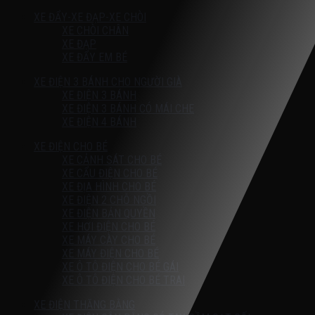
XE ĐẨY-XE ĐẠP-XE CHÒI
XE CHÒI CHÂN
XE ĐẠP
XE ĐẨY EM BÉ
XE ĐIỆN 3 BÁNH CHO NGƯỜI GIÀ
XE ĐIỆN 3 BÁNH
XE ĐIỆN 3 BÁNH CÓ MÁI CHE
XE ĐIỆN 4 BÁNH
XE ĐIỆN CHO BÉ
XE CẢNH SÁT CHO BÉ
XE CẨU ĐIỆN CHO BÉ
XE ĐỊA HÌNH CHO BÉ
XE ĐIỆN 2 CHỖ NGỒI
XE ĐIỆN BẢN QUYỀN
XE HƠI ĐIỆN CHO BÉ
XE MÁY CÀY CHO BÉ
XE MÁY ĐIỆN CHO BÉ
XE Ô TÔ ĐIỆN CHO BÉ GÁI
XE Ô TÔ ĐIỆN CHO BÉ TRAI
XE ĐIỆN THĂNG BẰNG