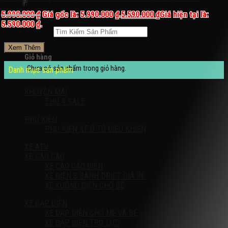
Đăng nhập / Đăng ký
5.990.000
₫
Giá gốc là: 5.990.000 ₫.
5.590.000
₫
Giá hiện tại là:
5.590.000 ₫.
Tìm kiếm:
Xem Thêm
Giỏ hàng
Chưa có sản phẩm trong giỏ hàng.
Danh mục sản phẩm
KHUYỄN MÃI
THỨ 4 SALE
PHỤ KIỆN
PHỤ KIỆN XE Ô TÔ ĐIỀU KHIỂN
XE ATV
XE CÀO CÀO
XE CÀO CÀO ĐIỆN
XE ĐIỆN 3 BÁNH DRIFT GIÁ RẺ
XE XUỒNG ĐIỆN CHO BÉ
XE ĐẠP ĐIỆN
XE ĐẠP ĐIỆN CHO MẸ VÀ BÉ
XE ĐẠP ĐIỆN TRỢ LỰC