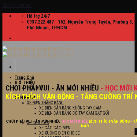
Skip to content
Hỗ trợ 24/7
0937.222.487 - 162, Nguyễn Trọng Tuyển, Phường 8,
Phú Nhuận, TP.HCM
Trang Chủ
GIỚI THIỆU
CHƠI PHẢI VUI - ĂN MỚI NHIỀU
- HỌC MỚI 
GIỚI THIỆU
KÍCH THÍCH VẬN ĐỘNG - TĂNG CƯỜNG TRÍ 
SẢN PHẨM
XE ĐIỆN THĂNG BẰNG
XE ĐIỆN CÂN BẰNG KHÔNG TAY CẦM
XE ĐIỆN CÂN BẰNG CÓ TAY CẦM GẠT GỐI
CHƠI PHẢI VUI - ĂN MỚI NHIỀU
HỌC MỚI KHỎE
KÍCH THÍCH VẬN ĐỘNG - T
XE CÀO CÀO
NÃO
XE CÀO CÀO ĐIỆN
XE XUỒNG ĐIỆN CHO BÉ