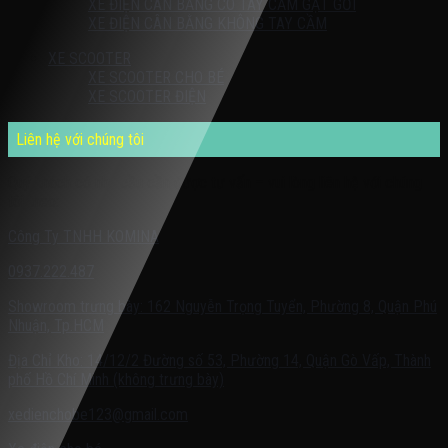
XE ĐIỆN CÂN BẰNG CÓ TAY CẦM GẠT GỐI
XE ĐIỆN CÂN BẰNG KHÔNG TAY CẦM
XE SCOOTER
XE SCOOTER CHO BÉ
XE SCOOTER ĐIỆN
Liên hệ với chúng tôi
Quý khách có nhu cầu cần được tư vấn – vui lòng liên hệ với chúng
tôi theo:
Công Ty TNHH KOMINA
0937.222.487
Showroom trưng bày: 162 Nguyễn Trọng Tuyển, Phường 8, Quận Phú
Nhuận, Tp.HCM
Địa Chỉ Kho: 14/12/2 Đường số 53, Phường 14, Quận Gò Vấp, Thành
phố Hồ Chí Minh (không trưng bày)
xedienchobe123@gmail.com